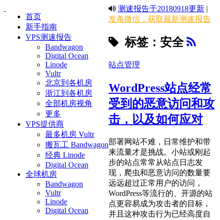
测速报告于20180918更新
|
首页
发条微信，获取最新测速报告
新手指南
VPS测速报告
标签：安全
Bandwagon
Digital Ocean
站点管理
Linode
Vultr
北京到各机房
WordPress站点经常
浙江到各机房
受到的恶意访问和攻
全部机房视角
更多
击，以及如何应对
VPS提供商
最多机房 Vultr
部署网站不难，日常维护和带
搬瓦工 Bandwagon
来流量才是挑战。小站或刚起
经典 Linode
步的站点常常从站点日志发
Digital Ocean
现，爬虫和恶意访问的数量要
全球机房
远远超过正常用户的访问，
Bandwagon
Vultr
WordPress等流行的、开源的站
Linode
点更容易成为攻击者的目标，
Digital Ocean
并且这种攻击行为已经高度自