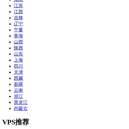
江苏
江西
吉林
辽宁
宁夏
青海
山西
陕西
山东
上海
四川
天津
西藏
新疆
云南
浙江
黑龙江
内蒙古
VPS推荐