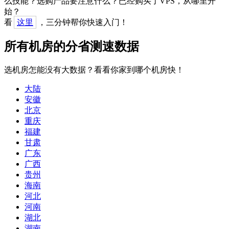
么技能？选购产品要注意什么？已经购买了VPS，从哪里开
始？
看
这里
，三分钟帮你快速入门！
所有机房的分省测速数据
选机房怎能没有大数据？看看你家到哪个机房快！
大陆
安徽
北京
重庆
福建
甘肃
广东
广西
贵州
海南
河北
河南
湖北
湖南