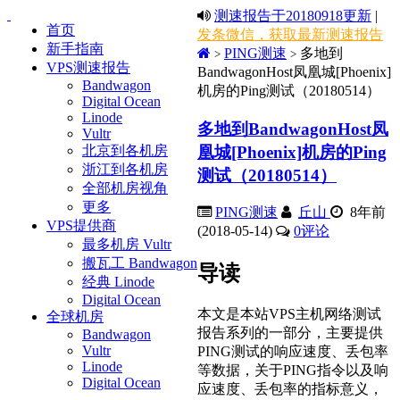
测速报告于20180918更新
|
首页
发条微信，获取最新测速报告
新手指南
PING测速
多地到
>
>
VPS测速报告
BandwagonHost凤凰城[Phoenix]
Bandwagon
机房的Ping测试（20180514）
Digital Ocean
Linode
多地到BandwagonHost凤
Vultr
凰城[Phoenix]机房的Ping
北京到各机房
浙江到各机房
测试（20180514）
全部机房视角
更多
PING测速
丘山
8年前
VPS提供商
(2018-05-14)
0
评论
最多机房 Vultr
搬瓦工 Bandwagon
导读
经典 Linode
Digital Ocean
本文是本站VPS主机网络测试
全球机房
报告系列的一部分，主要提供
Bandwagon
Vultr
PING测试的响应速度、丢包率
Linode
等数据，关于PING指令以及响
Digital Ocean
应速度、丢包率的指标意义，