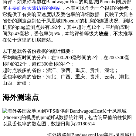
简评：如果你考虑在BandwagonHost的凤凰城[Phoenix]机房部
署
主要面向大陆访客的网站
，本表可以作为一个很好的参考，
它提供了有关响应速度以及丢包率的详细数据，反映了大陆各
省份的测速点到位于凤凰城[Phoenix]的机房的连通状况。到此
机房的ping监测点共有192个，其中超时点12个，平均响应时
间为243毫秒，丢包率为5%，本站评价等级为
较差
，不太推荐
在位于这里的机房建站。
以下是就各省份数据的统计概要：
平均响应时间的分布：在100-200毫秒间的2个，在200-300毫
秒间的22个，超过300毫秒的4个；
超时点较多的省份：浙江、陕西、重庆、贵州、湖北；
丢包率较高的省份：河北、广西、重庆、贵州、云南、湖北、
山西、新疆；
海外测速点
海外线路到BandwagonHost美国-凤凰城机房