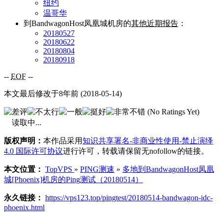
纽约
温哥华
到BandwagonHost凤凰城机房的
其他近期报告
：
20180527
20180622
20180804
20180918
--
EOF
--
本文最后修改于8年前 (2018-05-14)
(No Ratings Yet)
读取中...
版权声明：
本作品采用
知识共享署名-非商业性使用-禁止演绎
4.0 国际许可协议
进行许可，转载请保留无nofollow的链接。
本文位置：
TopVPS
»
PING测速
»
多地到BandwagonHost凤凰
城[Phoenix]机房的Ping测试（20180514）
永久链接：
https://vps123.top/pingtest/20180514-bandwagon-idc-
phoenix.html