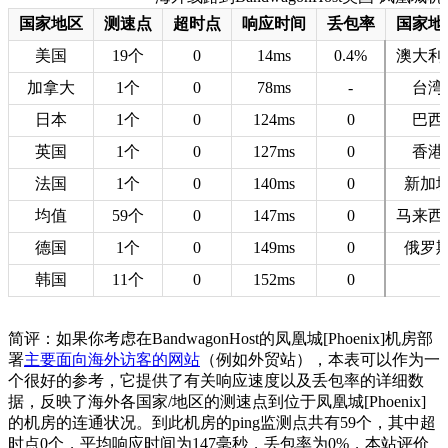
国家地区
测速点
超时点
响应时间
丢包率
国家地
美国
19个
0
14ms
0.4%
澳大利
加拿大
1个
0
78ms
-
台湾
日本
1个
0
124ms
0
巴西
英国
1个
0
127ms
0
香港
法国
1个
0
140ms
0
新加
均值
59个
0
147ms
0
马来西
德国
1个
0
149ms
0
俄罗
韩国
11个
0
152ms
0
简评：如果你考虑在BandwagonHost的凤凰城[Phoenix]机房部
署
主要面向海外访客的网站
（例如外贸站），本表可以作为一
个很好的参考，它提供了有关响应速度以及丢包率的详细数
据，反映了海外各国家/地区的测速点到位于凤凰城[Phoenix]
的机房的连通状况。到此机房的ping监测点共有59个，其中超
时点0个，平均响应时间为147毫秒，丢包率为0%，本站评价