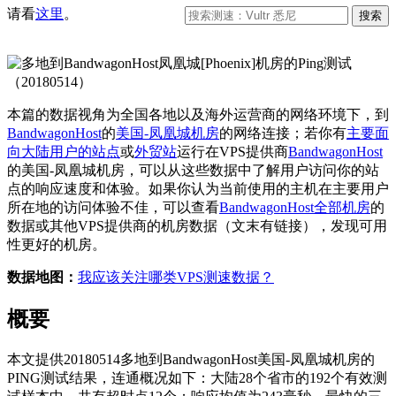
请看
这里
。
本篇的数据视角为全国各地以及海外运营商的网络环境下，到
BandwagonHost
的
美国-凤凰城机房
的网络连接；若你有
主要面
向大陆用户的站点
或
外贸站
运行在VPS提供商
BandwagonHost
的美国-凤凰城机房，可以从这些数据中了解用户访问你的站
点的响应速度和体验。如果你认为当前使用的主机在主要用户
所在地的访问体验不佳，可以查看
BandwagonHost全部机房
的
数据或其他VPS提供商的机房数据（文末有链接），发现可用
性更好的机房。
数据地图：
我应该关注哪类VPS测速数据？
概要
本文提供20180514多地到BandwagonHost美国-凤凰城机房的
PING测试结果，连通概况如下：大陆28个省市的192个有效测