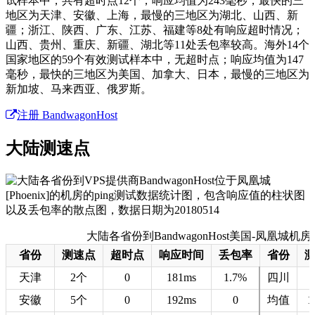
试样本中，共有超时点12个；响应均值为243毫秒，最快的三
地区为天津、安徽、上海，最慢的三地区为湖北、山西、新
疆；浙江、陕西、广东、江苏、福建等8处有响应超时情况；
山西、贵州、重庆、新疆、湖北等11处丢包率较高。海外14个
国家地区的59个有效测试样本中，无超时点；响应均值为147
毫秒，最快的三地区为美国、加拿大、日本，最慢的三地区为
新加坡、马来西亚、俄罗斯。
注册 BandwagonHost
大陆测速点
大陆各省份到BandwagonHost美国-凤凰城机房的测
省份
测速点
超时点
响应时间
丢包率
省份
天津
2个
0
181ms
1.7%
四川
安徽
5个
0
192ms
0
均值
1