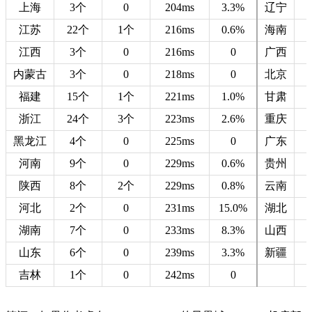
上海
3个
0
204ms
3.3%
辽宁
江苏
22个
1个
216ms
0.6%
海南
江西
3个
0
216ms
0
广西
内蒙古
3个
0
218ms
0
北京
福建
15个
1个
221ms
1.0%
甘肃
浙江
24个
3个
223ms
2.6%
重庆
黑龙江
4个
0
225ms
0
广东
河南
9个
0
229ms
0.6%
贵州
陕西
8个
2个
229ms
0.8%
云南
河北
2个
0
231ms
15.0%
湖北
湖南
7个
0
233ms
8.3%
山西
山东
6个
0
239ms
3.3%
新疆
吉林
1个
0
242ms
0