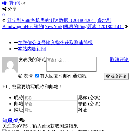
赞 (
0
)
or
分享
0
辽宁到Vultr各机房的测速数据（20180426）
多地到
BandwagonHost纽约[NewYork]机房的Ping测试（20180514）
在微信公众号输入指令获取测速简报
本站内容订阅
发表我的评论
取消评论
表情
有人回复时邮件通知我
提交评论
Hi，您需要填写昵称和邮箱！
昵称
昵称 (必填)
邮箱
邮箱 (必填)
网址
网址
知
关注TopVPS，输入ping获取测速结果