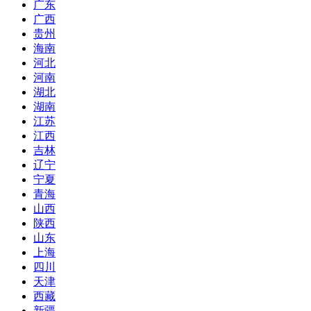
广东
广西
贵州
海南
河北
河南
湖北
湖南
江苏
江西
吉林
辽宁
宁夏
青海
山西
陕西
山东
上海
四川
天津
西藏
新疆