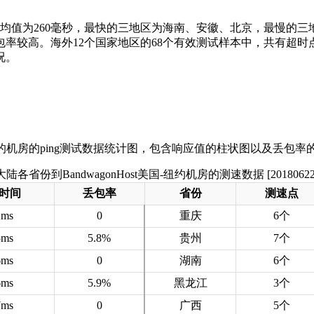
响应均值为260毫秒，最快的三地区为海南、安徽、北京，最慢的
率较高。海外12个国家地区的68个有效测试样本中，共有超时
况。
大陆各省份到BandwagonHost美国-纽约机房的测速数据 [20180622
时间
丢包率
省份
测速点
2ms
0
重庆
6个
5ms
5.8%
贵州
7个
6ms
0
湖南
6个
6ms
5.9%
黑龙江
3个
7ms
0
广西
5个