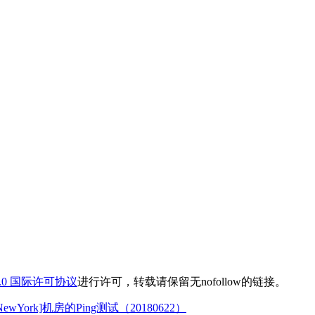
.0 国际许可协议
进行许可，转载请保留无nofollow的链接。
NewYork]机房的Ping测试（20180622）