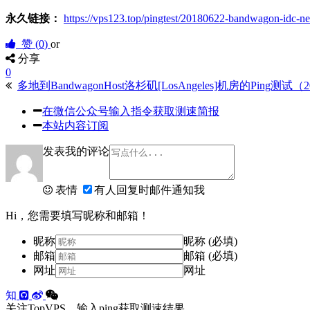
永久链接：
https://vps123.top/pingtest/20180622-bandwagon-idc-n
赞 (
0
)
or
分享
0
多地到BandwagonHost洛杉矶[LosAngeles]机房的Ping测试（2
在微信公众号输入指令获取测速简报
本站内容订阅
发表我的评论
表情
有人回复时邮件通知我
Hi，您需要填写昵称和邮箱！
昵称
昵称 (必填)
邮箱
邮箱 (必填)
网址
网址
知
关注TopVPS，输入ping获取测速结果