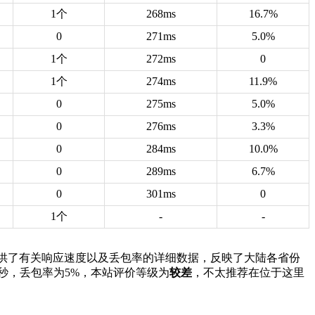
1个
268ms
16.7%
0
271ms
5.0%
1个
272ms
0
1个
274ms
11.9%
0
275ms
5.0%
0
276ms
3.3%
0
284ms
10.0%
0
289ms
6.7%
0
301ms
0
1个
-
-
供了有关响应速度以及丢包率的详细数据，反映了大陆各省份
0毫秒，丢包率为5%，本站评价等级为
较差
，不太推荐在位于这里