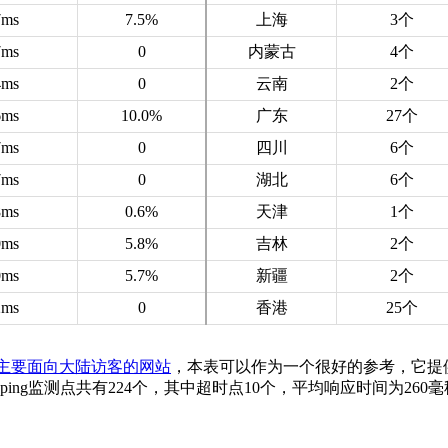
7ms
7.5%
上海
3个
7ms
0
内蒙古
4个
4ms
0
云南
2个
6ms
10.0%
广东
27个
7ms
0
四川
6个
7ms
0
湖北
6个
8ms
0.6%
天津
1个
0ms
5.8%
吉林
2个
0ms
5.7%
新疆
2个
2ms
0
香港
25个
主要面向大陆访客的网站
，本表可以作为一个很好的参考，它提
的ping监测点共有224个，其中超时点10个，平均响应时间为26