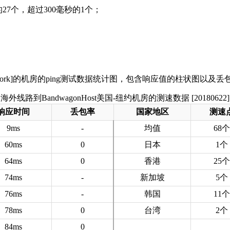
27个，超过300毫秒的1个；
海外线路到BandwagonHost美国-纽约机房的测速数据 [20180622]
响应时间
丢包率
国家地区
测速
9ms
-
均值
68个
60ms
0
日本
1个
64ms
0
香港
25个
74ms
-
新加坡
5个
76ms
-
韩国
11个
78ms
0
台湾
2个
84ms
0