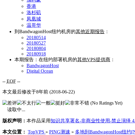
香港
洛杉矶
凤凰城
温哥华
到BandwagonHost纽约机房的
其他近期报告
：
20180514
20180527
20180804
20180918
本期报告：在纽约部署机房的
其他VPS提供商
：
BandwagonHost
Digital Ocean
--
EOF
--
本文最后修改于8年前 (2018-06-22)
(No Ratings Yet)
读取中...
版权声明：
本作品采用
知识共享署名-非商业性使用-禁止演绎 4
本文位置：
TopVPS
»
PING测速
»
多地到BandwagonHost纽约[