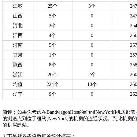
江苏
25个
3个
24
山西
5个
0
24
河北
2个
0
25
江西
4个
0
25
河南
5个
0
25
甘肃
1个
0
25
陕西
8个
0
25
浙江
26个
2个
26
均值
224个
10个
26
辽宁
9个
0
26
简评：如果你考虑在BandwagonHost的纽约[NewYork]机房部署
的测速点到位于纽约[NewYork]的机房的连通状况。到此机房
的机房建站。
以下是就各省份数据的统计概要：