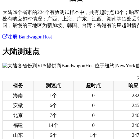
大陆29个省市的224个有效测试样本中，共有超时点10个；
处有响应超时情况；广西、上海、广东、江西、湖南等12处丢包
国，最慢的三地区为新加坡、韩国、台湾；香港有响应超时情
注册 BandwagonHost
大陆测速点
省份
测速点
超时点
响应
海南
1个
0
23
安徽
6个
0
24
北京
7个
0
24
福建
14个
0
24
山东
6个
1个
24