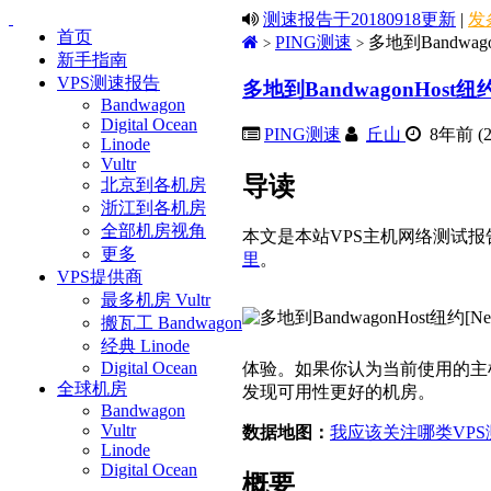
测速报告于20180918更新
|
发
首页
PING测速
多地到Bandwago
>
>
新手指南
VPS测速报告
多地到BandwagonHost纽约
Bandwagon
Digital Ocean
PING测速
丘山
8年前 (20
Linode
Vultr
导读
北京到各机房
浙江到各机房
全部机房视角
本文是本站VPS主机网络测试报
更多
里
。
VPS提供商
最多机房 Vultr
搬瓦工 Bandwagon
经典 Linode
Digital Ocean
体验。如果你认为当前使用的主
全球机房
发现可用性更好的机房。
Bandwagon
Vultr
数据地图：
我应该关注哪类VP
Linode
Digital Ocean
概要