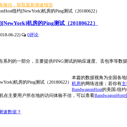
条微信，获取最新测速报告
nHost纽约[NewYork]机房的Ping测试（20180622）
[NewYork]机房的Ping测试（20180622）
18-06-22)
0
评论
告系列的一部分，主要提供PING测试的响应速度、丢包率等数
本篇的数据视角为全国各地
机房
的网络连接；若你有
主
BandwagonHost
的美国-纽
机在主要用户所在地的访问体验不佳，可以查看
BandwagonHo
S测速数据？