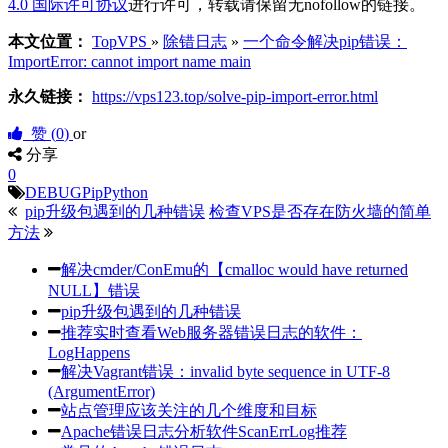
4.0 国际许可协议
进行许可，转载请保留无nofollow的链接。
本文位置：
TopVPS
»
除错日志
»
一个命令解决pip错误：
ImportError: cannot import name main
永久链接：
https://vps123.top/solve-pip-import-error.html
赞 (
0
)
or
分享
0
DEBUG
Pip
Python
pip升级包遇到的几种错误
检查VPS是否存在防火墙的简单
方法
解决cmder/ConEmu的【cmalloc would have returned
NULL】错误
pip升级包遇到的几种错误
推荐实时查看Web服务器错误日志的软件：
LogHappens
解决Vagrant错误：invalid byte sequence in UTF-8
(ArgumentError)
站点管理应该关注的几个维度和目标
Apache错误日志分析软件ScanErrLog推荐