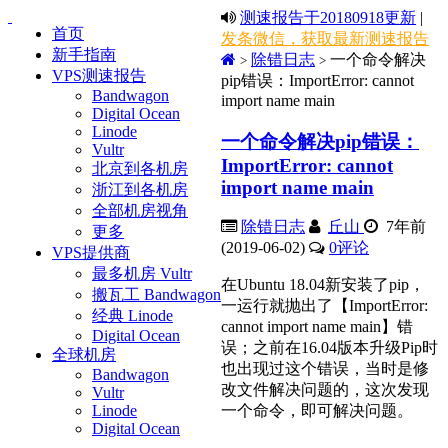
测速报告于20180918更新
|
首页
发条微信，获取最新测速报告
新手指南
除错日志
一个命令解决
>
>
VPS测速报告
pip错误：ImportError: cannot
Bandwagon
import name main
Digital Ocean
Linode
一个命令解决pip错误：
Vultr
ImportError: cannot
北京到各机房
import name main
浙江到各机房
全部机房视角
除错日志
丘山
7年前
更多
(2019-06-02)
0
评论
VPS提供商
最多机房 Vultr
在Ubuntu 18.04新安装了pip，
搬瓦工 Bandwagon
一运行就抛出了【ImportError:
经典 Linode
cannot import name main】错
Digital Ocean
误；之前在16.04版本升级Pip时
全球机房
也出现过这个错误，当时是修
Bandwagon
改文件解决问题的，这次发现
Vultr
Linode
一个命令，即可解决问题。
Digital Ocean