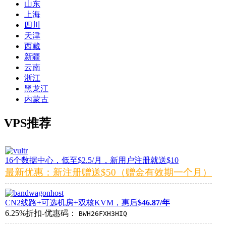
山东
上海
四川
天津
西藏
新疆
云南
浙江
黑龙江
内蒙古
VPS推荐
16个数据中心，低至$2.5/月，新用户注册就送$10
最新优惠：新注册赠送$50（赠金有效期一个月）
CN2线路+可选机房+双核KVM，惠后
$46.87/年
6.25%折扣-优惠码：
BWH26FXH3HIQ