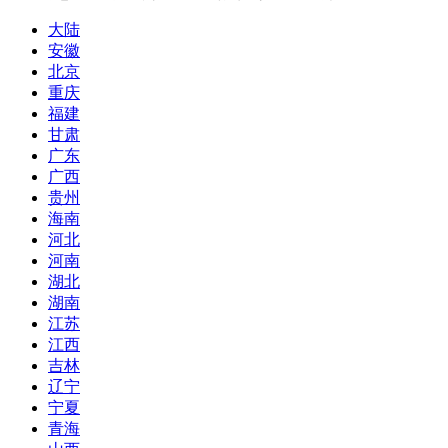
大陆
安徽
北京
重庆
福建
甘肃
广东
广西
贵州
海南
河北
河南
湖北
湖南
江苏
江西
吉林
辽宁
宁夏
青海