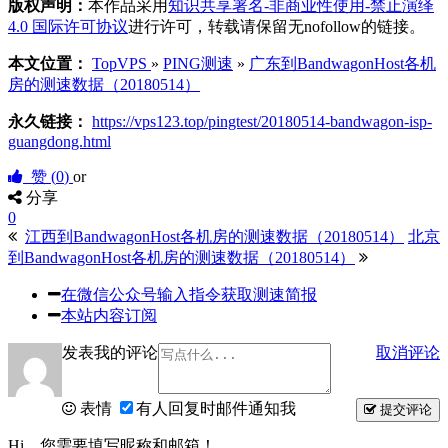
版权声明：
本作品采用
知识共享署名-非商业性使用-禁止演绎
4.0 国际许可协议
进行许可，转载请保留无nofollow的链接。
本文位置：
TopVPS
»
PING测速
»
广东到BandwagonHost各机
房的测速数据（20180514）
永久链接：
https://vps123.top/pingtest/20180514-bandwagon-isp-
guangdong.html
赞 (
0
)
or
分享
0
江西到BandwagonHost各机房的测速数据（20180514）
北京
到BandwagonHost各机房的测速数据（20180514）
在微信公众号输入指令获取测速简报
本站内容订阅
发表我的评论
取消评论
表情
有人回复时邮件通知我
提交评论
Hi，您需要填写昵称和邮箱！