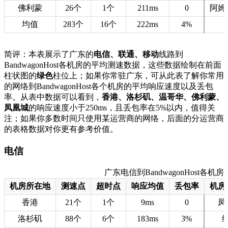
佛利蒙
26个
1个
211ms
0
阿姆
均值
283个
16个
222ms
4%
简评：本表展示了广东的
电信、联通、移动
线路到
BandwagonHost各机房的平均测速数据，这些数据绘制在前面
柱状图的
绿色
柱位上；如果你常驻广东，可从此表了解你常用
的网络到BandwagonHost各个机房的平均响应速度以及丢包
率。从表中数据可以看到，
香港、洛杉矶、温哥华、佛利蒙、
凤凰城
的响应速度小于250ms，且丢包率在5%以内，值得关
注；如果你多数时间只使用某运营商的网络，后面的分运营商
的表格数据对你更有参考价值。
电信
广东电信到BandwagonHost各机房的
机房所在地
测速点
超时点
响应均值
丢包率
机房
香港
21个
1个
9ms
0
凤
洛杉矶
88个
6个
183ms
3%