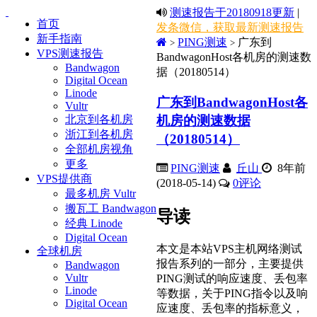
测速报告于20180918更新
|
首页
发条微信，获取最新测速报告
新手指南
PING测速
广东到
>
>
VPS测速报告
BandwagonHost各机房的测速数
Bandwagon
据（20180514）
Digital Ocean
Linode
广东到BandwagonHost各
Vultr
机房的测速数据
北京到各机房
浙江到各机房
（20180514）
全部机房视角
更多
PING测速
丘山
8年前
VPS提供商
(2018-05-14)
0
评论
最多机房 Vultr
搬瓦工 Bandwagon
导读
经典 Linode
Digital Ocean
本文是本站VPS主机网络测试
全球机房
报告系列的一部分，主要提供
Bandwagon
Vultr
PING测试的响应速度、丢包率
Linode
等数据，关于PING指令以及响
Digital Ocean
应速度、丢包率的指标意义，