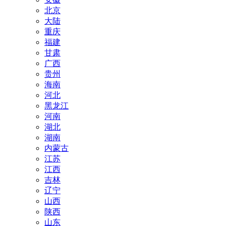
北京
大陆
重庆
福建
甘肃
广西
贵州
海南
河北
黑龙江
河南
湖北
湖南
内蒙古
江苏
江西
吉林
辽宁
山西
陕西
山东