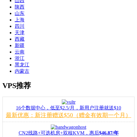
山西
陕西
山东
上海
四川
天津
西藏
新疆
云南
浙江
黑龙江
内蒙古
VPS推荐
16个数据中心，低至$2.5/月，新用户注册就送$10
最新优惠：新注册赠送$50（赠金有效期一个月）
CN2线路+可选机房+双核KVM，惠后
$46.87/年