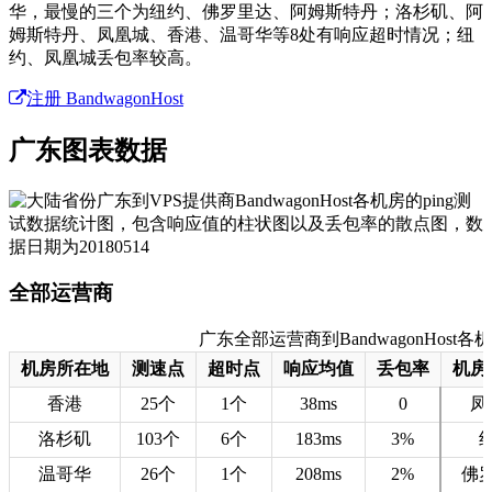
华，最慢的三个为纽约、佛罗里达、阿姆斯特丹；洛杉矶、阿
姆斯特丹、凤凰城、香港、温哥华等8处有响应超时情况；纽
约、凤凰城丢包率较高。
注册 BandwagonHost
广东图表数据
全部运营商
广东全部运营商到BandwagonHost各机房
机房所在地
测速点
超时点
响应均值
丢包率
机房
香港
25个
1个
38ms
0
凤
洛杉矶
103个
6个
183ms
3%
温哥华
26个
1个
208ms
2%
佛