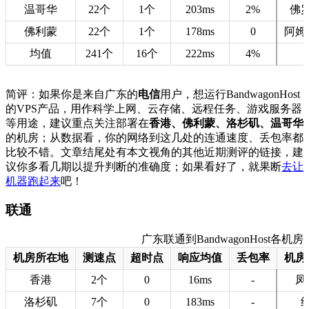
温哥华
22个
1个
203ms
2%
佛
佛利蒙
22个
1个
178ms
0
阿姆
均值
241个
16个
222ms
4%
简评：如果你是来自广东的
电信
用户，想运行BandwagonHost
的VPS产品，用作科学上网、云存储、远程任务、游戏服务器
等用途，建议重点关注部署在
香港、佛利蒙、洛杉矶、温哥华
的机房；从数据看，你的网络到这几处的连通速度、丢包率都
比较不错。文章结尾处有本文视角的其他近期测评的链接，建
议你多看几期以提升判断的准确度；如果看好了，就果断
去让
机器跑起来
吧！
联通
广东联通到BandwagonHost各机房的
机房所在地
测速点
超时点
响应均值
丢包率
机房
香港
2个
0
16ms
-
凤
洛杉矶
7个
0
183ms
-