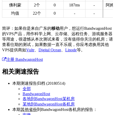
佛利蒙
2个
0
187ms
-
阿姆
均值
22个
0
-
-
简评：如果你是来自广东的
移动
用户，想运行BandwagonHost
的VPS产品，用作科学上网、云存储、远程任务、游戏服务器
等用途，很遗憾从本次测试来看，没有值得你关注的机房；请
查看往期的测试，如果数据一直不乐观，你应考虑换用其他
VPS提供商如
Vultr
、
Digital Ocean
、
Linode
等。
注册 BandwagonHost
相关测速报告
本期测速报告归档 (20180514)
全部
BandwagonHost
各地到BandwagonHost某机房
某地到BandwagonHost各机房
本期
其他省份
到BandwagonHost各机房的报告：
安徽