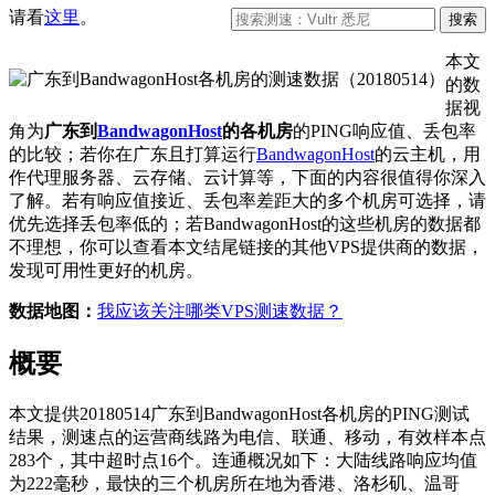
请看
这里
。
本文
的数
据视
角为
广东到
BandwagonHost
的各机房
的PING响应值、丢包率
的比较；若你在广东且打算运行
BandwagonHost
的云主机，用
作代理服务器、云存储、云计算等，下面的内容很值得你深入
了解。若有响应值接近、丢包率差距大的多个机房可选择，请
优先选择丢包率低的；若BandwagonHost的这些机房的数据都
不理想，你可以查看本文结尾链接的其他VPS提供商的数据，
发现可用性更好的机房。
数据地图：
我应该关注哪类VPS测速数据？
概要
本文提供20180514广东到BandwagonHost各机房的PING测试
结果，测速点的运营商线路为电信、联通、移动，有效样本点
283个，其中超时点16个。连通概况如下：大陆线路响应均值
为222毫秒，最快的三个机房所在地为香港、洛杉矶、温哥