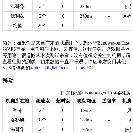
温哥华
2个
0
230ms
-
佛
佛利蒙
2个
0
269ms
-
阿姆
均值
20个
0
-
-
简评：如果你是来自广东的
联通
用户，想运行BandwagonHost
的VPS产品，用作科学上网、云存储、远程任务、游戏服务器
等用途，很遗憾从本次测试来看，没有值得你关注的机房；请
查看往期的测试，如果数据一直不乐观，你应考虑换用其他
VPS提供商如
Vultr
、
Digital Ocean
、
Linode
等。
移动
广东移动到BandwagonHost各机房的
机房所在地
测速点
超时点
响应均值
丢包率
机房
香港
2个
0
89ms
-
凤
洛杉矶
8个
0
184ms
-
温哥华
2个
0
192ms
-
佛