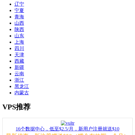
辽宁
宁夏
青海
山西
陕西
山东
上海
四川
天津
西藏
新疆
云南
浙江
黑龙江
内蒙古
VPS推荐
16个数据中心，低至$2.5/月，新用户注册就送$10