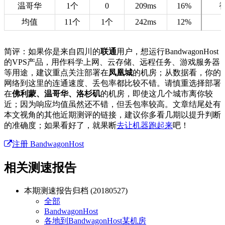
温哥华
1个
0
209ms
16%
均值
11个
1个
242ms
12%
简评：如果你是来自四川的
联通
用户，想运行BandwagonHost
的VPS产品，用作科学上网、云存储、远程任务、游戏服务器
等用途，建议重点关注部署在
凤凰城
的机房；从数据看，你的
网络到这里的连通速度、丢包率都比较不错。请慎重选择部署
在
佛利蒙、温哥华、洛杉矶
的机房，即使这几个城市离你较
近；因为响应均值虽然还不错，但丢包率较高。文章结尾处有
本文视角的其他近期测评的链接，建议你多看几期以提升判断
的准确度；如果看好了，就果断
去让机器跑起来
吧！
注册 BandwagonHost
相关测速报告
本期测速报告归档 (20180527)
全部
BandwagonHost
各地到BandwagonHost某机房