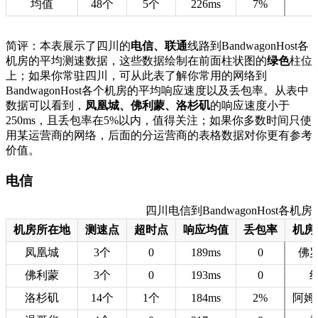
均值
48个
5个
226ms
7%
简评：本表展示了四川的
电信、联通
线路到BandwagonHost各
机房的平均测速数据，这些数据绘制在前面柱状图的
绿色
柱位
上；如果你常驻四川，可从此表了解你常用的网络到
BandwagonHost各个机房的平均响应速度以及丢包率。从表中
数据可以看到，
凤凰城、佛利蒙、洛杉矶
的响应速度小于
250ms，且丢包率在5%以内，值得关注；如果你多数时间只使
用某运营商的网络，后面的分运营商的表格数据对你更有参考
价值。
电信
四川电信到BandwagonHost各机房的
机房所在地
测速点
超时点
响应均值
丢包率
机房
凤凰城
3个
0
189ms
0
佛
佛利蒙
3个
0
193ms
0
洛杉矶
14个
1个
184ms
2%
阿姆