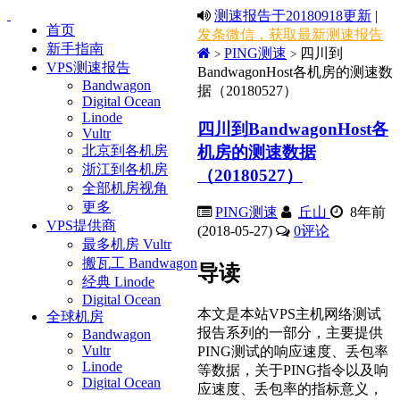
测速报告于20180918更新
|
首页
发条微信，获取最新测速报告
新手指南
PING测速
四川到
>
>
VPS测速报告
BandwagonHost各机房的测速数
Bandwagon
据（20180527）
Digital Ocean
Linode
四川到BandwagonHost各
Vultr
机房的测速数据
北京到各机房
浙江到各机房
（20180527）
全部机房视角
更多
PING测速
丘山
8年前
VPS提供商
(2018-05-27)
0
评论
最多机房 Vultr
搬瓦工 Bandwagon
导读
经典 Linode
Digital Ocean
本文是本站VPS主机网络测试
全球机房
报告系列的一部分，主要提供
Bandwagon
Vultr
PING测试的响应速度、丢包率
Linode
等数据，关于PING指令以及响
Digital Ocean
应速度、丢包率的指标意义，