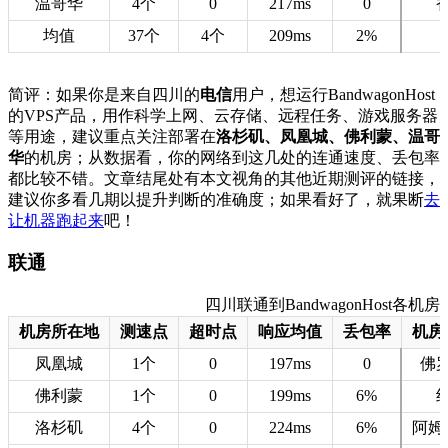
温哥华
4个
0
217ms
0
均值
37个
4个
209ms
2%
简评：如果你是来自四川的
电信
用户，想运行BandwagonHost
的VPS产品，用作科学上网、云存储、远程任务、游戏服务器
等用途，建议重点关注部署在
洛杉矶、凤凰城、佛利蒙、温哥
华
的机房；从数据看，你的网络到这几处的连通速度、丢包率
都比较不错。文章结尾处有本文视角的其他近期测评的链接，
建议你多看几期以提升判断的准确度；如果看好了，就果断
去
让机器跑起来
吧！
联通
四川联通到BandwagonHost各机房的
机房所在地
测速点
超时点
响应均值
丢包率
机房
凤凰城
1个
0
197ms
0
佛
佛利蒙
1个
0
199ms
6%
洛杉矶
4个
0
224ms
6%
阿姆