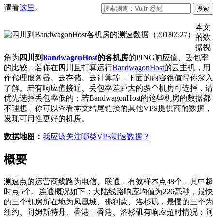
请看
这里
。
本文
的数
据视
角为
四川到
BandwagonHost
的各机房
的PING响应值、丢包率
的比较；若你在四川且打算运行
BandwagonHost
的云主机，用
作代理服务器、云存储、云计算等，下面的内容很值得你深入
了解。若有响应值接近、丢包率差距大的多个机房可选择，请
优先选择丢包率低的；若BandwagonHost的这些机房的数据都
不理想，你可以查看本文结尾链接的其他VPS提供商的数据，
发现可用性更好的机房。
数据地图：
我应该关注哪类VPS测速数据？
概要
测速点的运营商线路为电信、联通，有效样本点48个，其中超
时点5个。连通概况如下：大陆线路响应均值为226毫秒，最快
的三个机房所在地为凤凰城、佛利蒙、洛杉矶，最慢的三个为
纽约、阿姆斯特丹、香港；香港、洛杉矶有响应超时情况；阿