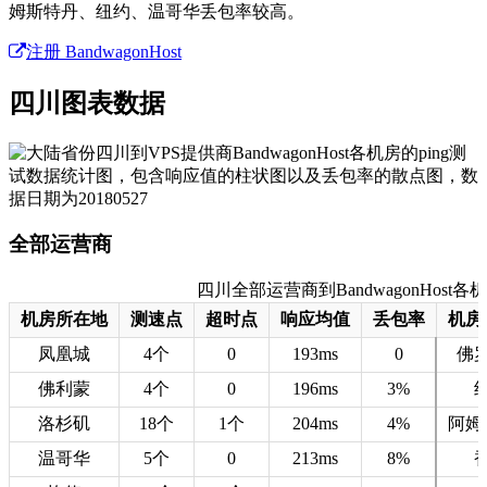
姆斯特丹、纽约、温哥华丢包率较高。
注册 BandwagonHost
四川图表数据
全部运营商
四川全部运营商到BandwagonHost各机房
机房所在地
测速点
超时点
响应均值
丢包率
机房
凤凰城
4个
0
193ms
0
佛
佛利蒙
4个
0
196ms
3%
洛杉矶
18个
1个
204ms
4%
阿姆
温哥华
5个
0
213ms
8%