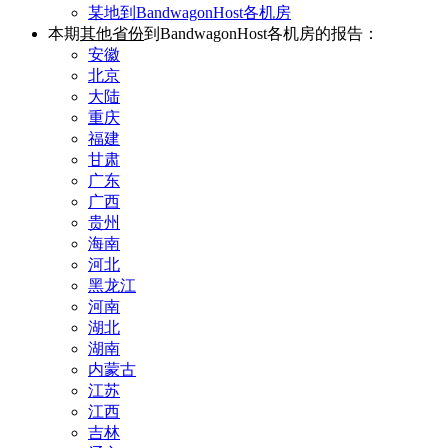
某地到BandwagonHost各机房
本期
其他省份
到BandwagonHost各机房的报告：
安徽
北京
大陆
重庆
福建
甘肃
广东
广西
贵州
海南
河北
黑龙江
河南
湖北
湖南
内蒙古
江苏
江西
吉林