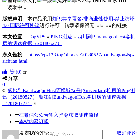
(No Ratings Yet)
读取中...
版权声明：
本作品采用
知识共享署名-非商业性使用-禁止演绎
4.0 国际许可协议
进行许可，转载请保留无nofollow的链接。
本文位置：
TopVPS
»
PING测速
»
四川到BandwagonHost各机
房的测速数据（20180527）
永久链接：
https://vps123.top/pingtest/20180527-bandwagon-isp-
sichuan.html
赞 (
0
)
or
分享
0
多地到BandwagonHost阿姆斯特丹[Amsterdam]机房的Ping测
试（20180527）
浙江到BandwagonHost各机房的测速数据
（20180527）
在微信公众号输入指令获取测速简报
本站内容订阅
发表我的评论
取消评论