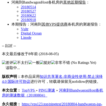
河南到BandwagonHost各机房的
其他近期报告
：
20180514
20180527
20180622
20180918
本期报告：河南到
其他VPS提供商
各机房的测速报告：
Vultr
Digital Ocean
Linode
--
EOF
--
本文最后修改于8年前 (2018-08-05)
(No Ratings Yet)
读取中...
版权声明：
本作品采用
知识共享署名-非商业性使用-禁止演绎
4.0 国际许可协议
进行许可，转载请保留无nofollow的链接。
本文位置：
TopVPS
»
PING测速
»
河南到BandwagonHost各机
房的测速数据（20180804）
永久链接：
https://vps123.top/pingtest/20180804-bandwagon-isp-