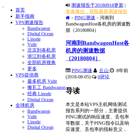
测速报告于20180918更新
|
首页
发条微信，获取最新测速报告
新手指南
PING测速
河南到
>
>
VPS测速报告
BandwagonHost各机房的测速数
Bandwagon
据（20180804）
Digital Ocean
Linode
河南到BandwagonHost各
Vultr
机房的测速数据
北京到各机房
浙江到各机房
（20180804）
全部机房视角
更多
PING测速
丘山
8年前
VPS提供商
(2018-08-05)
0
评论
最多机房 Vultr
搬瓦工 Bandwagon
导读
经典 Linode
Digital Ocean
本文是本站VPS主机网络测试
全球机房
报告系列的一部分，主要提供
Bandwagon
Vultr
PING测试的响应速度、丢包率
Linode
等数据，关于PING指令以及响
Digital Ocean
应速度、丢包率的指标意义，