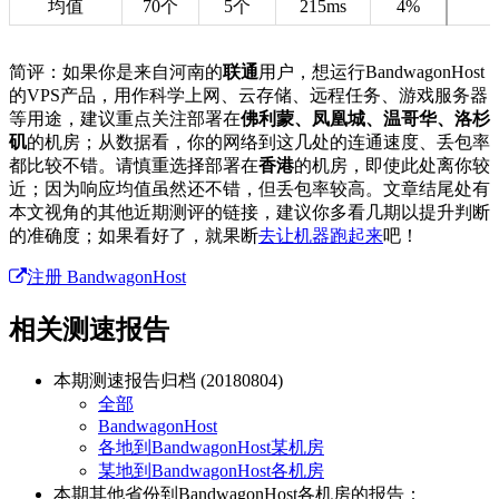
均值
70个
5个
215ms
4%
简评：如果你是来自河南的
联通
用户，想运行BandwagonHost
的VPS产品，用作科学上网、云存储、远程任务、游戏服务器
等用途，建议重点关注部署在
佛利蒙、凤凰城、温哥华、洛杉
矶
的机房；从数据看，你的网络到这几处的连通速度、丢包率
都比较不错。请慎重选择部署在
香港
的机房，即使此处离你较
近；因为响应均值虽然还不错，但丢包率较高。文章结尾处有
本文视角的其他近期测评的链接，建议你多看几期以提升判断
的准确度；如果看好了，就果断
去让机器跑起来
吧！
注册 BandwagonHost
相关测速报告
本期测速报告归档 (20180804)
全部
BandwagonHost
各地到BandwagonHost某机房
某地到BandwagonHost各机房
本期
其他省份
到BandwagonHost各机房的报告：