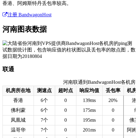
香港、阿姆斯特丹丢包率较高。
注册 BandwagonHost
河南图表数据
联通
河南联通到BandwagonHost各机房的
机房所在地
测速点
超时点
响应均值
丢包率
机房
香港
6个
0
139ms
20%
洛
佛利蒙
6个
0
175ms
0
凤凰城
7个
0
195ms
0
佛
温哥华
7个
0
201ms
0
阿姆