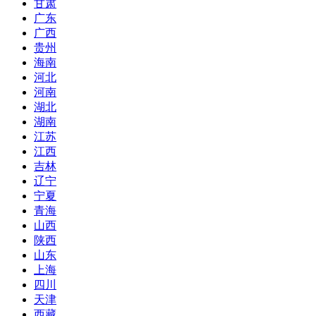
甘肃
广东
广西
贵州
海南
河北
河南
湖北
湖南
江苏
江西
吉林
辽宁
宁夏
青海
山西
陕西
山东
上海
四川
天津
西藏