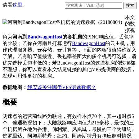
请看
这里
。
本文
的数
据视
角为
河南到
BandwagonHost
的各机房
的PING响应值、丢包率
的比较；若你在河南且打算运行
BandwagonHost
的云主机，用
作代理服务器、云存储、云计算等，下面的内容很值得你深入
了解。若有响应值接近、丢包率差距大的多个机房可选择，请
优先选择丢包率低的；若BandwagonHost的这些机房的数据都
不理想，你可以查看本文结尾链接的其他VPS提供商的数据，
发现可用性更好的机房。
数据地图：
我应该关注哪类VPS测速数据？
概要
测速点的运营商线路为联通，有效样本点70个，其中超时点5
个。连通概况如下：大陆线路响应均值为215毫秒，最快的三
个机房所在地为香港、佛利蒙、凤凰城，最慢的三个为纽约、
佛罗里达、阿姆斯特丹；纽约、阿姆斯特丹有响应超时情况；