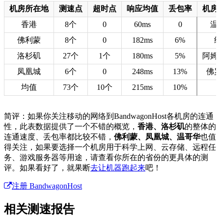
机房所在地
测速点
超时点
响应均值
丢包率
机房
香港
8个
0
60ms
0
温
佛利蒙
8个
0
182ms
6%
洛杉矶
27个
1个
180ms
5%
阿姆
凤凰城
6个
0
248ms
13%
佛
均值
73个
10个
215ms
10%
简评：如果你关注移动的网络到BandwagonHost各机房的连通
性，此表数据提供了一个不错的概览，
香港、洛杉矶
的整体的
连通速度、丢包率都比较不错，
佛利蒙、凤凰城、温哥华
也值
得关注，如果要选择一个机房用于科学上网、云存储、远程任
务、游戏服务器等用途，请查看你所在的省份的更具体的测
评。如果看好了，就果断
去让机器跑起来
吧！
注册 BandwagonHost
相关测速报告