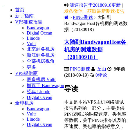
测速报告于20180918更新
|
首页
发条微信，获取最新测速报告
新手指南
PING测速
大陆到
>
>
VPS测速报告
BandwagonHost各机房的测速数
Bandwagon
据（20180918）
Digital Ocean
Linode
大陆到BandwagonHost各
Vultr
机房的测速数据
北京到各机房
浙江到各机房
（20180918）
全部机房视角
更多
PING测速
丘山
8年前
VPS提供商
(2018-09-19)
0
评论
最多机房 Vultr
搬瓦工 Bandwagon
导读
经典 Linode
Digital Ocean
本文是本站VPS主机网络测试
全球机房
报告系列的一部分，主要提供
Bandwagon
Vultr
PING测试的响应速度、丢包率
Linode
等数据，关于PING指令以及响
Digital Ocean
应速度、丢包率的指标意义，