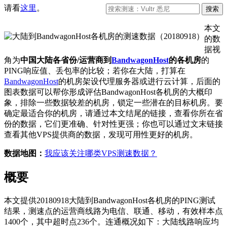
请看
这里
。
本文
的数
据视
角为
中国大陆各省份/运营商到
BandwagonHost
的各机房
的
PING响应值、丢包率的比较；若你在大陆，打算在
BandwagonHost
的机房架设代理服务器或进行云计算，后面的
图表数据可以帮你形成评估BandwagonHost各机房的大概印
象，排除一些数据较差的机房，锁定一些潜在的目标机房。要
确定最适合你的机房，请通过本文结尾的链接，查看你所在省
份的数据，它们更准确、针对性更强；你也可以通过文末链接
查看其他VPS提供商的数据，发现可用性更好的机房。
数据地图：
我应该关注哪类VPS测速数据？
概要
本文提供20180918大陆到BandwagonHost各机房的PING测试
结果，测速点的运营商线路为电信、联通、移动，有效样本点
1400个，其中超时点236个。连通概况如下：大陆线路响应均