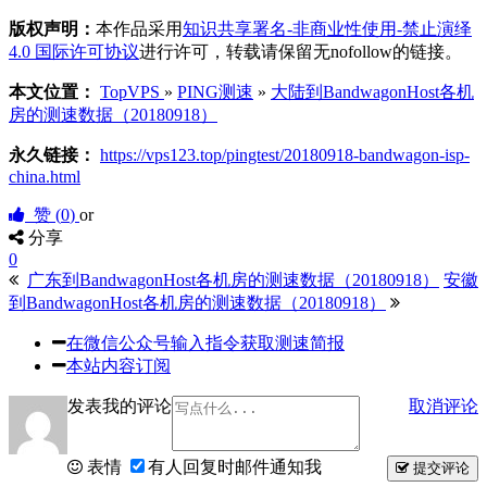
版权声明：
本作品采用
知识共享署名-非商业性使用-禁止演绎
4.0 国际许可协议
进行许可，转载请保留无nofollow的链接。
本文位置：
TopVPS
»
PING测速
»
大陆到BandwagonHost各机
房的测速数据（20180918）
永久链接：
https://vps123.top/pingtest/20180918-bandwagon-isp-
china.html
赞 (
0
)
or
分享
0
广东到BandwagonHost各机房的测速数据（20180918）
安徽
到BandwagonHost各机房的测速数据（20180918）
在微信公众号输入指令获取测速简报
本站内容订阅
发表我的评论
取消评论
表情
有人回复时邮件通知我
提交评论