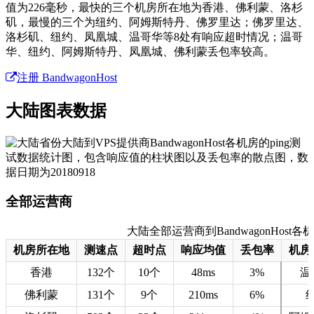
值为226毫秒，最快的三个机房所在地为香港、佛利蒙、洛杉
矶，最慢的三个为纽约、阿姆斯特丹、佛罗里达；佛罗里达、
洛杉矶、纽约、凤凰城、温哥华等8处有响应超时情况；温哥
华、纽约、阿姆斯特丹、凤凰城、佛利蒙丢包率较高。
注册 BandwagonHost
大陆图表数据
全部运营商
大陆全部运营商到BandwagonHost各机房
机房所在地
测速点
超时点
响应均值
丢包率
机房
香港
132个
10个
48ms
3%
温
佛利蒙
131个
9个
210ms
6%