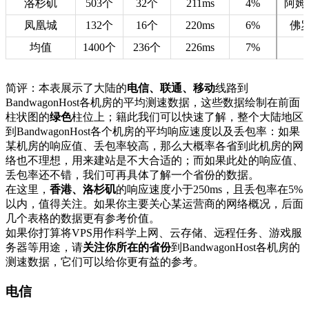
洛杉矶
503个
32个
211ms
4%
阿姆
凤凰城
132个
16个
220ms
6%
佛
均值
1400个
236个
226ms
7%
简评：本表展示了大陆的
电信、联通、移动
线路到
BandwagonHost各机房的平均测速数据，这些数据绘制在前面
柱状图的
绿色
柱位上；籍此我们可以快速了解，整个大陆地区
到BandwagonHost各个机房的平均响应速度以及丢包率：如果
某机房的响应值、丢包率较高，那么大概率各省到此机房的网
络也不理想，用来建站是不大合适的；而如果此处的响应值、
丢包率还不错，我们可再具体了解一个省份的数据。
在这里，
香港、洛杉矶
的响应速度小于250ms，且丢包率在5%
以内，值得关注。如果你主要关心某运营商的网络概况，后面
几个表格的数据更有参考价值。
如果你打算将VPS用作科学上网、云存储、远程任务、游戏服
务器等用途，请
关注你所在的省份
到BandwagonHost各机房的
测速数据，它们可以给你更有益的参考。
电信