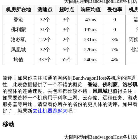
大陆联通到BandwagonHost各机房的
机房所在地
测速点
超时点
响应均值
丢包率
机房
香港
32个
3个
45ms
0
温
佛利蒙
31个
3个
195ms
0
洛杉矶
122个
2个
231ms
3%
阿姆
凤凰城
32个
5个
226ms
7%
佛
均值
337个
55个
240ms
4%
简评：如果你关注联通的网络到BandwagonHost各机房的连通
性，此表数据提供了一个不错的概览，
香港、佛利蒙、洛杉矶
的整体的连通速度、丢包率都比较不错，
凤凰城
也值得关注，
如果要选择一个机房用于科学上网、云存储、远程任务、游戏
服务器等用途，请查看你所在的省份的更具体的测评。如果看
好了，就果断
去让机器跑起来
吧！
移动
大陆移动到BandwagonHost各机房的