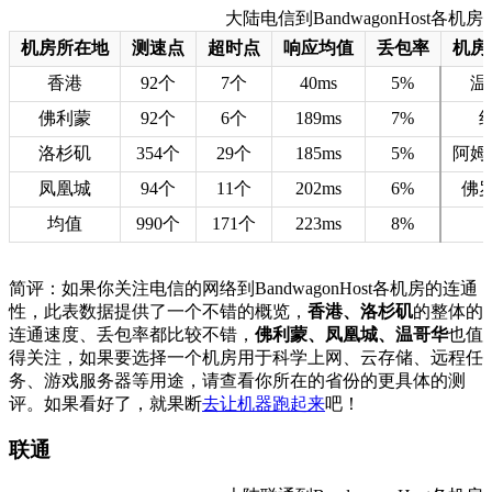
大陆电信到BandwagonHost各机房的
机房所在地
测速点
超时点
响应均值
丢包率
机房
香港
92个
7个
40ms
5%
温
佛利蒙
92个
6个
189ms
7%
洛杉矶
354个
29个
185ms
5%
阿姆
凤凰城
94个
11个
202ms
6%
佛
均值
990个
171个
223ms
8%
简评：如果你关注电信的网络到BandwagonHost各机房的连通
性，此表数据提供了一个不错的概览，
香港、洛杉矶
的整体的
连通速度、丢包率都比较不错，
佛利蒙、凤凰城、温哥华
也值
得关注，如果要选择一个机房用于科学上网、云存储、远程任
务、游戏服务器等用途，请查看你所在的省份的更具体的测
评。如果看好了，就果断
去让机器跑起来
吧！
联通