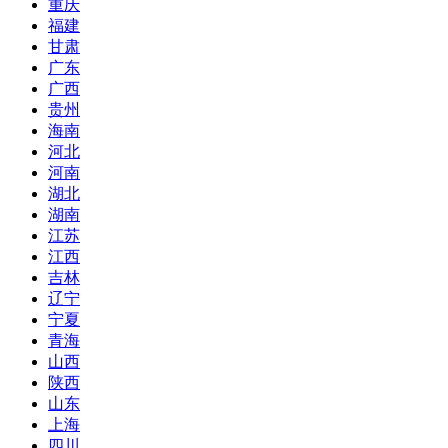
重庆
福建
甘肃
广东
广西
贵州
海南
河北
河南
湖北
湖南
江苏
江西
吉林
辽宁
宁夏
青海
山西
陕西
山东
上海
四川