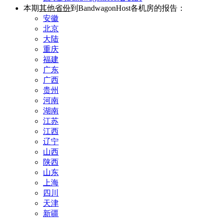
本期
其他省份
到BandwagonHost各机房的报告：
安徽
北京
大陆
重庆
福建
广东
广西
贵州
河南
湖南
江苏
江西
辽宁
山西
陕西
山东
上海
四川
天津
新疆