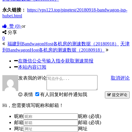
永久链接：
https://vps123.top/pingtest/20180918-bandwagon-isp-
hubei.html
赞 (
0
)
or
分享
0
福建到BandwagonHost各机房的测速数据（20180918）
天津
到BandwagonHost各机房的测速数据（20180918）
在微信公众号输入指令获取测速简报
本站内容订阅
发表我的评论
取消评论
表情
有人回复时邮件通知我
提交评论
Hi，您需要填写昵称和邮箱！
昵称
昵称 (必填)
邮箱
邮箱 (必填)
网址
网址