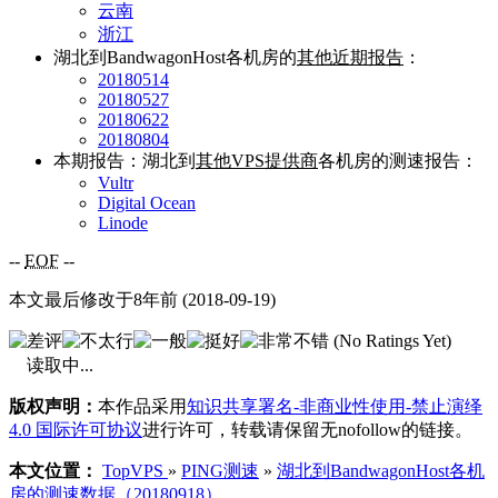
云南
浙江
湖北到BandwagonHost各机房的
其他近期报告
：
20180514
20180527
20180622
20180804
本期报告：湖北到
其他VPS提供商
各机房的测速报告：
Vultr
Digital Ocean
Linode
--
EOF
--
本文最后修改于8年前 (2018-09-19)
(No Ratings Yet)
读取中...
版权声明：
本作品采用
知识共享署名-非商业性使用-禁止演绎
4.0 国际许可协议
进行许可，转载请保留无nofollow的链接。
本文位置：
TopVPS
»
PING测速
»
湖北到BandwagonHost各机
房的测速数据（20180918）