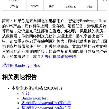
均值
77个
9个
238ms
9%
简评：如果你是来自湖北的
电信
用户，想运行BandwagonHost
的VPS产品，用作科学上网、云存储、远程任务、游戏服务器
等用途，建议重点关注部署在
香港、洛杉矶、凤凰城
的机房；
从数据看，你的网络到这几处的连通速度、丢包率都比较不
错。请慎重选择部署在
佛利蒙
的机房，即使此处离你较近；因
为响应均值虽然还不错，但丢包率较高。文章结尾处有本文视
角的其他近期测评的链接，建议你多看几期以提升判断的准确
度；如果看好了，就果断
去让机器跑起来
吧！
注册 BandwagonHost
相关测速报告
本期测速报告归档 (20180918)
全部
BandwagonHost
各地到BandwagonHost某机房
某地到BandwagonHost各机房