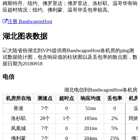
姆斯特丹、纽约、佛罗里达；佛罗里达、洛杉矶、温哥华有响
应超时情况；纽约、佛利蒙、温哥华丢包率较高。
注册 BandwagonHost
湖北图表数据
电信
湖北电信到BandwagonHost各机房的
机房所在地
测速点
超时点
响应均值
丢包率
机房
香港
7个
0
51ms
0
温
洛杉矶
28个
1个
185ms
2%
阿姆
凤凰城
7个
0
201ms
5%
佛利蒙
7个
0
204ms
25%
佛