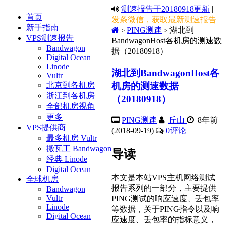
测速报告于20180918更新
|
首页
发条微信，获取最新测速报告
新手指南
PING测速
湖北到
>
>
VPS测速报告
BandwagonHost各机房的测速数
Bandwagon
据（20180918）
Digital Ocean
Linode
湖北到BandwagonHost各
Vultr
机房的测速数据
北京到各机房
浙江到各机房
（20180918）
全部机房视角
更多
PING测速
丘山
8年前
VPS提供商
(2018-09-19)
0
评论
最多机房 Vultr
搬瓦工 Bandwagon
导读
经典 Linode
Digital Ocean
本文是本站VPS主机网络测试
全球机房
报告系列的一部分，主要提供
Bandwagon
Vultr
PING测试的响应速度、丢包率
Linode
等数据，关于PING指令以及响
Digital Ocean
应速度、丢包率的指标意义，