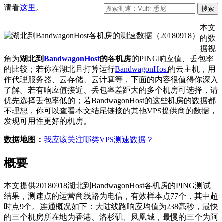
请看
这里
。
本文
的数
据视
角为
湖北到
BandwagonHost
的各机房
的PING响应值、丢包率
的比较；若你在湖北且打算运行
BandwagonHost
的云主机，用
作代理服务器、云存储、云计算等，下面的内容很值得你深入
了解。若有响应值接近、丢包率差距大的多个机房可选择，请
优先选择丢包率低的；若BandwagonHost的这些机房的数据都
不理想，你可以查看本文结尾链接的其他VPS提供商的数据，
发现可用性更好的机房。
数据地图：
我应该关注哪类VPS测速数据？
概要
本文提供20180918湖北到BandwagonHost各机房的PING测试
结果，测速点的运营商线路为电信，有效样本点77个，其中超
时点9个。连通概况如下：大陆线路响应均值为238毫秒，最快
的三个机房所在地为香港、洛杉矶、凤凰城，最慢的三个为阿