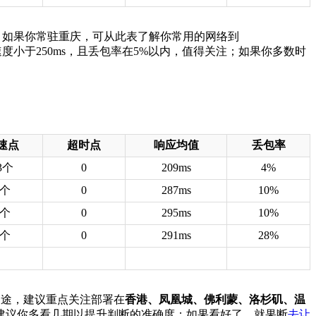
；如果你常驻重庆，可从此表了解你常用的网络到
度小于250ms，且丢包率在5%以内，值得关注；如果你多数时
速点
超时点
响应均值
丢包率
3个
0
209ms
4%
3个
0
287ms
10%
3个
0
295ms
10%
3个
0
291ms
28%
等用途，建议重点关注部署在
香港、凤凰城、佛利蒙、洛杉矶、温
建议你多看几期以提升判断的准确度；如果看好了，就果断
去让