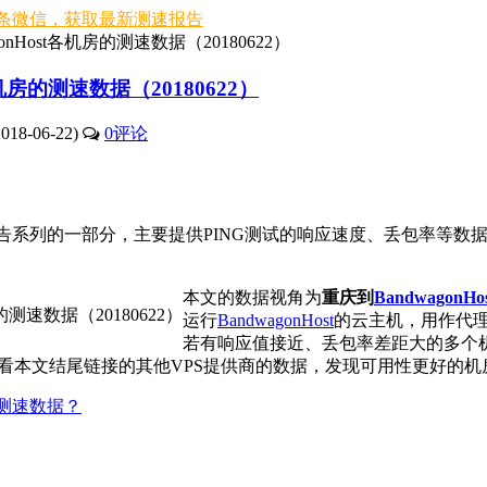
条微信，获取最新测速报告
onHost各机房的测速数据（20180622）
各机房的测速数据（20180622）
18-06-22)
0
评论
告系列的一部分，主要提供PING测试的响应速度、丢包率等数
本文的数据视角为
重庆到
BandwagonHo
运行
BandwagonHost
的云主机，用作代
若有响应值接近、丢包率差距大的多个机房
看本文结尾链接的其他VPS提供商的数据，发现可用性更好的机
S测速数据？