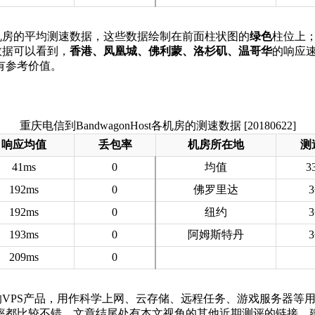
ost各机房的平均测速数据，这些数据绘制在前面柱状图的
绿色
柱位上
中数据可以看到，
香港、凤凰城、佛利蒙、洛杉矶、温哥华
的响应速
有参考价值。
重庆电信到BandwagonHost各机房的测速数据 [20180622]
响应均值
丢包率
机房所在地
测
41ms
0
均值
3
192ms
0
佛罗里达
192ms
0
纽约
193ms
0
阿姆斯特丹
209ms
0
Host的VPS产品，用作科学上网、云存储、远程任务、游戏服务器
率都比较不错。文章结尾处有本文视角的其他近期测评的链接，