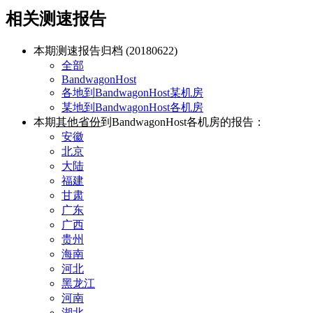
相关测速报告
本期测速报告归档 (20180622)
全部
BandwagonHost
各地到BandwagonHost某机房
某地到BandwagonHost各机房
本期
其他省份
到BandwagonHost各机房的报告：
安徽
北京
大陆
福建
甘肃
广东
广西
贵州
海南
河北
黑龙江
河南
湖北