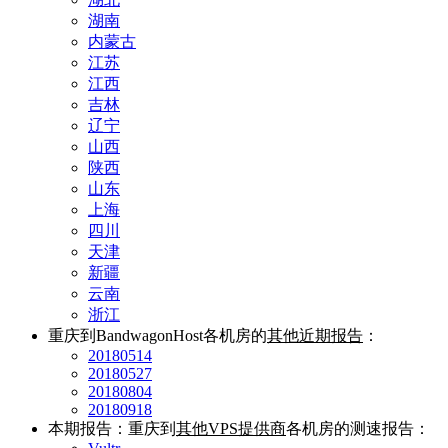
湖南
内蒙古
江苏
江西
吉林
辽宁
山西
陕西
山东
上海
四川
天津
新疆
云南
浙江
重庆到BandwagonHost各机房的
其他近期报告
：
20180514
20180527
20180804
20180918
本期报告：重庆到
其他VPS提供商
各机房的测速报告：