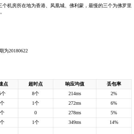
的三个机房所在地为香港、凤凰城、佛利蒙，最慢的三个为佛罗里
高。
速点
超时点
响应均值
丢包率
6个
8个
214ms
2%
6个
1个
272ms
6%
6个
0
278ms
5%
6个
1个
349ms
14%