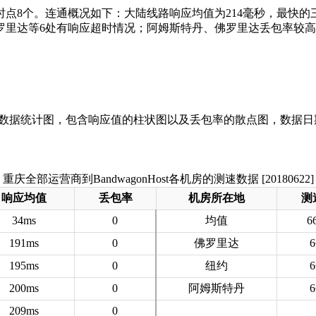
时点8个。连通概况如下：大陆线路响应均值为214毫秒，最快
罗里达等6处有响应超时情况；阿姆斯特丹、佛罗里达丢包率较
重庆全部运营商到BandwagonHost各机房的测速数据 [20180622]
响应均值
丢包率
机房所在地
测
34ms
0
均值
6
191ms
0
佛罗里达
195ms
0
纽约
200ms
0
阿姆斯特丹
209ms
0