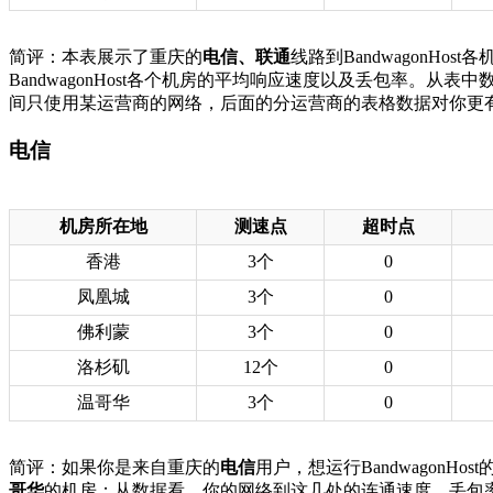
简评：本表展示了重庆的
电信、联通
线路到BandwagonH
BandwagonHost各个机房的平均响应速度以及丢包率。从表
间只使用某运营商的网络，后面的分运营商的表格数据对你更
电信
机房所在地
测速点
超时点
香港
3个
0
凤凰城
3个
0
佛利蒙
3个
0
洛杉矶
12个
0
温哥华
3个
0
简评：如果你是来自重庆的
电信
用户，想运行Bandwagon
哥华
的机房；从数据看，你的网络到这几处的连通速度、丢包