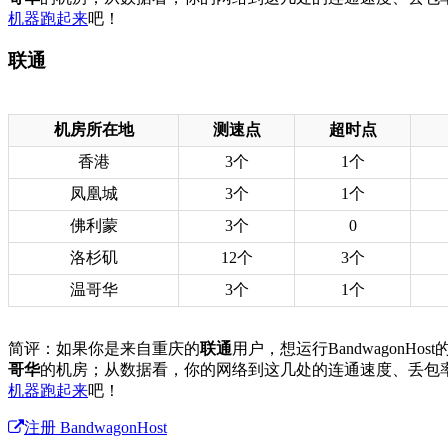
机器跑起来
吧！
联通
机房所在地
测速点
超时点
香港
3个
1个
凤凰城
3个
1个
佛利蒙
3个
0
洛杉矶
12个
3个
温哥华
3个
1个
简评：如果你是来自重庆的
联通
用户，想运行Bandwagon
哥华
的机房；从数据看，你的网络到这几处的连通速度、丢包
机器跑起来
吧！
注册 BandwagonHost