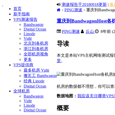
测速报告于20180918更新
|
发
首页
PING测速
重庆到Bandwag
>
>
新手指南
VPS测速报告
重庆到BandwagonHost
Bandwagon
Digital Ocean
PING测速
丘山
8年前 (20
Linode
Vultr
导读
北京到各机房
浙江到各机房
全部机房视角
本文是本站VPS主机网络测试报
更多
里
。
VPS提供商
最多机房 Vultr
搬瓦工 Bandwagon
经典 Linode
Digital Ocean
机房的数据都不理想，你可以查
全球机房
数据地图：
我应该关注哪类VP
Bandwagon
Vultr
Linode
概要
Digital Ocean