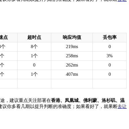
速点
超时点
响应均值
丢包率
3个
8个
219ms
0
3个
1个
258ms
3%
3个
0
262ms
0
3个
1个
407ms
0
等用途，建议重点关注部署在
香港、凤凰城、佛利蒙、洛杉矶、温
建议你多看几期以提升判断的准确度；如果看好了，就果断
去让