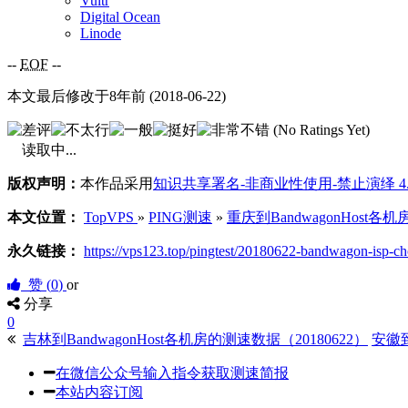
Vultr
Digital Ocean
Linode
--
EOF
--
本文最后修改于8年前 (2018-06-22)
(No Ratings Yet)
读取中...
版权声明：
本作品采用
知识共享署名-非商业性使用-禁止演绎 4
本文位置：
TopVPS
»
PING测速
»
重庆到BandwagonHost各
永久链接：
https://vps123.top/pingtest/20180622-bandwagon-isp-c
赞 (
0
)
or
分享
0
吉林到BandwagonHost各机房的测速数据（20180622）
安徽到
在微信公众号输入指令获取测速简报
本站内容订阅