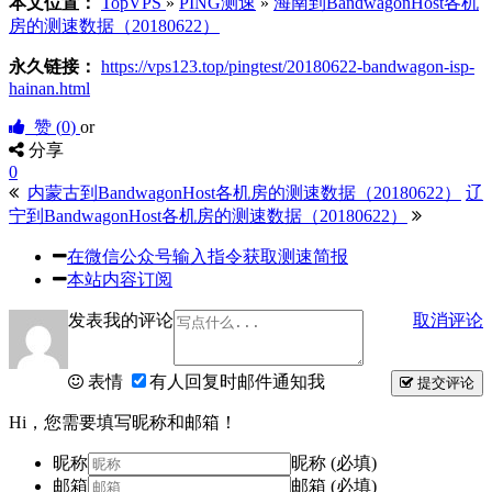
本文位置：
TopVPS
»
PING测速
»
海南到BandwagonHost各机
房的测速数据（20180622）
永久链接：
https://vps123.top/pingtest/20180622-bandwagon-isp-
hainan.html
赞 (
0
)
or
分享
0
内蒙古到BandwagonHost各机房的测速数据（20180622）
辽
宁到BandwagonHost各机房的测速数据（20180622）
在微信公众号输入指令获取测速简报
本站内容订阅
发表我的评论
取消评论
表情
有人回复时邮件通知我
提交评论
Hi，您需要填写昵称和邮箱！
昵称
昵称 (必填)
邮箱
邮箱 (必填)