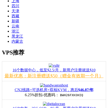
上海
四川
天津
西藏
新疆
云南
浙江
黑龙江
内蒙古
VPS推荐
16个数据中心，低至$2.5/月，新用户注册就送$10
最新优惠：新注册赠送$50（赠金有效期一个月）
CN2线路+可选机房+双核KVM，惠后
$46.87/年
6.25%折扣-优惠码：
BWH26FXH3HIQ