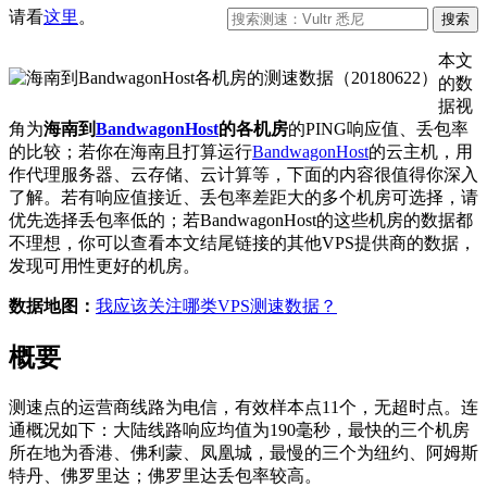
请看
这里
。
本文
的数
据视
角为
海南到
BandwagonHost
的各机房
的PING响应值、丢包率
的比较；若你在海南且打算运行
BandwagonHost
的云主机，用
作代理服务器、云存储、云计算等，下面的内容很值得你深入
了解。若有响应值接近、丢包率差距大的多个机房可选择，请
优先选择丢包率低的；若BandwagonHost的这些机房的数据都
不理想，你可以查看本文结尾链接的其他VPS提供商的数据，
发现可用性更好的机房。
数据地图：
我应该关注哪类VPS测速数据？
概要
测速点的运营商线路为电信，有效样本点11个，无超时点。连
通概况如下：大陆线路响应均值为190毫秒，最快的三个机房
所在地为香港、佛利蒙、凤凰城，最慢的三个为纽约、阿姆斯
特丹、佛罗里达；佛罗里达丢包率较高。