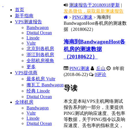
测速报告于20180918更新
|
首页
发条微信，获取最新测速报告
新手指南
PING测速
海南到
>
>
VPS测速报告
BandwagonHost各机房的测速数
Bandwagon
据（20180622）
Digital Ocean
Linode
海南到BandwagonHost各
Vultr
机房的测速数据
北京到各机房
浙江到各机房
（20180622）
全部机房视角
更多
PING测速
丘山
8年前
VPS提供商
(2018-06-22)
0
评论
最多机房 Vultr
搬瓦工 Bandwagon
导读
经典 Linode
Digital Ocean
本文是本站VPS主机网络测试
全球机房
报告系列的一部分，主要提供
Bandwagon
Vultr
PING测试的响应速度、丢包率
Linode
等数据，关于PING指令以及响
Digital Ocean
应速度、丢包率的指标意义，