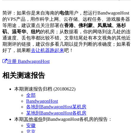
简评：如果你是来自海南的
电信
用户，想运行BandwagonHost
的VPS产品，用作科学上网、云存储、远程任务、游戏服务器
等用途，建议重点关注部署在
香港、佛利蒙、凤凰城、洛杉
矶、温哥华、纽约
的机房；从数据看，你的网络到这几处的连
通速度、丢包率都比较不错。文章结尾处有本文视角的其他近
期测评的链接，建议你多看几期以提升判断的准确度；如果看
好了，就果断
去让机器跑起来
吧！
注册 BandwagonHost
相关测速报告
本期测速报告归档 (20180622)
全部
BandwagonHost
各地到BandwagonHost某机房
某地到BandwagonHost各机房
本期
其他省份
到BandwagonHost各机房的报告：
安徽
北京