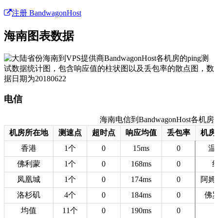
注册 BandwagonHost
海南图表数据
电信
海南电信到BandwagonHost各机房的
机房所在地
测速点
超时点
响应均值
丢包率
机房
香港
1个
0
15ms
0
温
佛利蒙
1个
0
168ms
0
凤凰城
1个
0
174ms
0
阿姆
洛杉矶
4个
0
184ms
0
佛
均值
11个
0
190ms
0