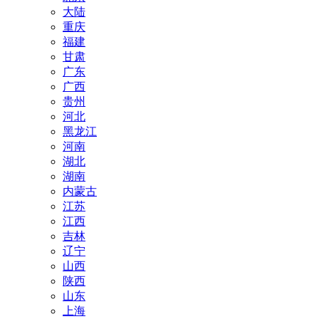
大陆
重庆
福建
甘肃
广东
广西
贵州
河北
黑龙江
河南
湖北
湖南
内蒙古
江苏
江西
吉林
辽宁
山西
陕西
山东
上海