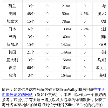
荷兰
3个
0
21ms
0
均
美国
48个
0
50ms
4.7%
澳大
加拿大
15个
0
78ms
0
德
日本
6个
0
133ms
2.2%
法
巴西
3个
0
140ms
0
南
新加坡
15个
0
142ms
0
俄罗
韩国
21个
0
149ms
0
英
意大利
3个
0
156ms
-
马来
香港
66个
0
163ms
0
印度尼
台湾
3个
0
164ms
0
菲律
简评：如果你考虑在Vultr的硅谷[SiliconValley]机房部署
主要面
向海外访客的网站
（例如外贸站），本表可以作为一个很好的
参考，它提供了有关响应速度以及丢包率的详细数据，反映了
海外各国家/地区的测速点到位于硅谷[SiliconValley]的机房的