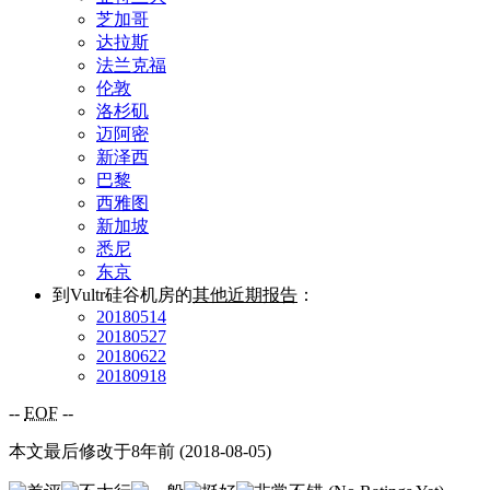
芝加哥
达拉斯
法兰克福
伦敦
洛杉矶
迈阿密
新泽西
巴黎
西雅图
新加坡
悉尼
东京
到Vultr硅谷机房的
其他近期报告
：
20180514
20180527
20180622
20180918
--
EOF
--
本文最后修改于8年前 (2018-08-05)