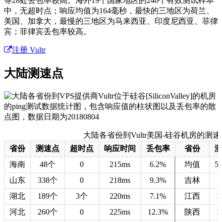
等28处丢包率较高。海外19个国家地区的240个有效测试样本
中，无超时点；响应均值为164毫秒，最快的三地区为荷兰、
美国、加拿大，最慢的三地区为马来西亚、印度尼西亚、菲律
宾；菲律宾丢包率较高。
注册 Vultr
大陆测速点
大陆各省份到Vultr美国-硅谷机房的测速数据 
省份
测速点
超时点
响应时间
丢包率
省份
海南
48个
0
215ms
6.2%
均值
5
山东
338个
0
218ms
9.3%
吉林
湖北
189个
3个
220ms
7.1%
江西
1
河北
260个
0
225ms
12.3%
陕西
1