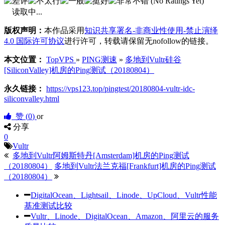
(No Ratings Yet)
读取中...
版权声明：
本作品采用
知识共享署名-非商业性使用-禁止演绎
4.0 国际许可协议
进行许可，转载请保留无nofollow的链接。
本文位置：
TopVPS
»
PING测速
»
多地到Vultr硅谷
[SiliconValley]机房的Ping测试（20180804）
永久链接：
https://vps123.top/pingtest/20180804-vultr-idc-
siliconvalley.html
赞 (
0
)
or
分享
0
Vultr
多地到Vultr阿姆斯特丹[Amsterdam]机房的Ping测试
（20180804）
多地到Vultr法兰克福[Frankfurt]机房的Ping测试
（20180804）
DigitalOcean、Lightsail、Linode、UpCloud、Vultr性能
基准测试比较
Vultr、Linode、DigitalOcean、Amazon、阿里云的服务