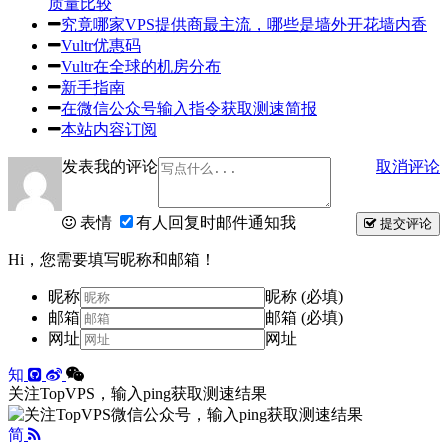
质量比较
究竟哪家VPS提供商最主流，哪些是墙外开花墙内香
Vultr优惠码
Vultr在全球的机房分布
新手指南
在微信公众号输入指令获取测速简报
本站内容订阅
发表我的评论
取消评论
表情
有人回复时邮件通知我
提交评论
Hi，您需要填写昵称和邮箱！
昵称
昵称 (必填)
邮箱
邮箱 (必填)
网址
网址
知
关注TopVPS，输入ping获取测速结果
简