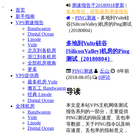
测速报告于20180918更新
|
首页
发条微信，获取最新测速报告
新手指南
PING测速
多地到Vultr硅
>
>
VPS测速报告
谷[SiliconValley]机房的Ping测试
Bandwagon
（20180804）
Digital Ocean
Linode
多地到Vultr硅谷
Vultr
[SiliconValley]机房的Ping
北京到各机房
浙江到各机房
测试（20180804）
全部机房视角
更多
PING测速
丘山
8年前
VPS提供商
(2018-08-05)
0
评论
最多机房 Vultr
搬瓦工 Bandwagon
导读
经典 Linode
Digital Ocean
本文是本站VPS主机网络测试
全球机房
报告系列的一部分，主要提供
Bandwagon
Vultr
PING测试的响应速度、丢包率
Linode
等数据，关于PING指令以及响
Digital Ocean
应速度、丢包率的指标意义，