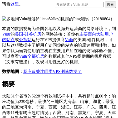
请看
这里
。
本篇的数据视角为全国各地以及海外运营商的网络环境下，到
Vultr
的
美国-硅谷机房
的网络连接；若你有
主要面向大陆用户
的站点
或
外贸站
运行在VPS提供商
Vultr
的美国-硅谷机房，可
以从这些数据中了解用户访问你的站点的响应速度和体验。如
果你认为当前使用的主机在主要用户所在地的访问体验不佳，
可以查看
Vultr全部机房
的数据或其他VPS提供商的机房数据
（文末有链接），发现可用性更好的机房。
数据地图：
我应该关注哪类VPS测速数据？
概要
大陆31个省市的5228个有效测试样本中，共有超时点60个；响
应均值为239毫秒，最快的三地区为海南、山东、湖北，最慢
的三地区为河南、宁夏、西藏；浙江、江苏、广东、四川、江
西等11处有响应超时情况；西藏、河南、黑龙江、宁夏、天津