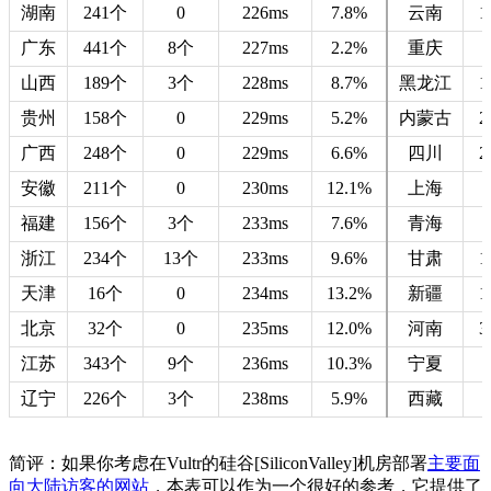
湖南
241个
0
226ms
7.8%
云南
1
广东
441个
8个
227ms
2.2%
重庆
山西
189个
3个
228ms
8.7%
黑龙江
1
贵州
158个
0
229ms
5.2%
内蒙古
2
广西
248个
0
229ms
6.6%
四川
2
安徽
211个
0
230ms
12.1%
上海
福建
156个
3个
233ms
7.6%
青海
浙江
234个
13个
233ms
9.6%
甘肃
1
天津
16个
0
234ms
13.2%
新疆
1
北京
32个
0
235ms
12.0%
河南
3
江苏
343个
9个
236ms
10.3%
宁夏
辽宁
226个
3个
238ms
5.9%
西藏
简评：如果你考虑在Vultr的硅谷[SiliconValley]机房部署
主要面
向大陆访客的网站
，本表可以作为一个很好的参考，它提供了