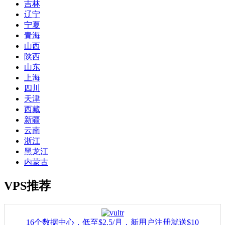
吉林
辽宁
宁夏
青海
山西
陕西
山东
上海
四川
天津
西藏
新疆
云南
浙江
黑龙江
内蒙古
VPS推荐
16个数据中心，低至$2.5/月，新用户注册就送$10