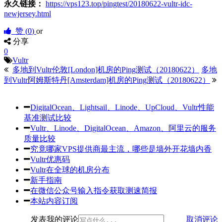
永久链接：
https://vps123.top/pingtest/20180622-vultr-idc-
newjersey.html
赞 (
0
)
or
分享
0
Vultr
多地到Vultr伦敦[London]机房的Ping测试（20180622）
多地
到Vultr阿姆斯特丹[Amsterdam]机房的Ping测试（20180622）
DigitalOcean、Lightsail、Linode、UpCloud、Vultr性能
基准测试比较
Vultr、Linode、DigitalOcean、Amazon、阿里云的服务
质量比较
究竟哪家VPS提供商最主流，哪些是墙外开花墙内香
Vultr优惠码
Vultr在全球的机房分布
新手指南
在微信公众号输入指令获取测速简报
本站内容订阅
发表我的评论
取消评论