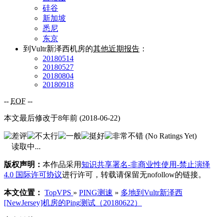
硅谷
新加坡
悉尼
东京
到Vultr新泽西机房的
其他近期报告
：
20180514
20180527
20180804
20180918
--
EOF
--
本文最后修改于8年前 (2018-06-22)
(No Ratings Yet)
读取中...
版权声明：
本作品采用
知识共享署名-非商业性使用-禁止演绎
4.0 国际许可协议
进行许可，转载请保留无nofollow的链接。
本文位置：
TopVPS
»
PING测速
»
多地到Vultr新泽西
[NewJersey]机房的Ping测试（20180622）