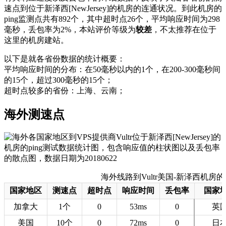
速点到位于新泽西[NewJersey]的机房的连通状况。到此机房的
ping监测点共有892个，其中超时点26个，平均响应时间为298
毫秒，丢包率为2%，本站评价等级为
较差
，不太推荐在位于
这里的机房建站。
以下是就各省份数据的统计概要：
平均响应时间的分布：在50毫秒以内的1个，在200-300毫秒间
的15个，超过300毫秒的15个；
超时点较多的省份：上海、云南；
海外测速点
海外线路到Vultr美国-新泽西机房的测速
国家地区
测速点
超时点
响应时间
丢包率
国家
加拿大
1个
0
53ms
0
英
美国
10个
0
72ms
0
日