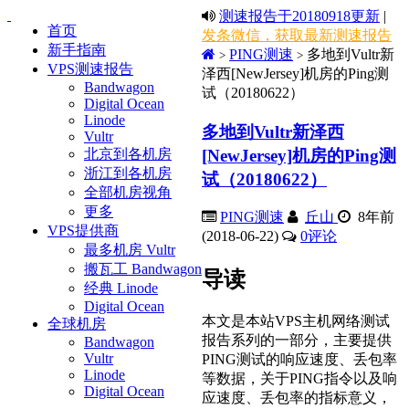
测速报告于20180918更新
|
首页
发条微信，获取最新测速报告
新手指南
PING测速
多地到Vultr新
>
>
VPS测速报告
泽西[NewJersey]机房的Ping测
Bandwagon
试（20180622）
Digital Ocean
Linode
多地到Vultr新泽西
Vultr
[NewJersey]机房的Ping测
北京到各机房
浙江到各机房
试（20180622）
全部机房视角
更多
PING测速
丘山
8年前
VPS提供商
(2018-06-22)
0
评论
最多机房 Vultr
搬瓦工 Bandwagon
导读
经典 Linode
Digital Ocean
本文是本站VPS主机网络测试
全球机房
报告系列的一部分，主要提供
Bandwagon
Vultr
PING测试的响应速度、丢包率
Linode
等数据，关于PING指令以及响
Digital Ocean
应速度、丢包率的指标意义，