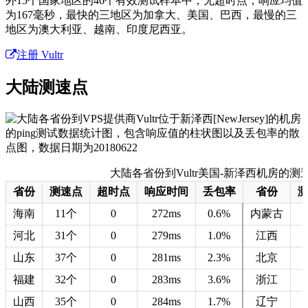
外15个国家地区的46个有效测试样本中，无超时点；响应均值
为167毫秒，最快的三地区为加拿大、美国、巴西，最慢的三
地区为澳大利亚、越南、印度尼西亚。
注册 Vultr
大陆测速点
大陆各省份到Vultr美国-新泽西机房的测速数据 
省份
测速点
超时点
响应时间
丢包率
省份
海南
11个
0
272ms
0.6%
内蒙古
河北
31个
0
279ms
1.0%
江西
山东
37个
0
281ms
2.3%
北京
福建
32个
0
283ms
3.6%
浙江
山西
35个
0
284ms
1.7%
辽宁