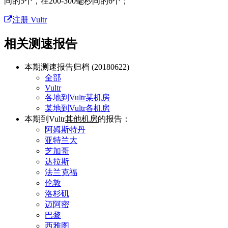
间的5个，在200-300毫秒间的6个；
注册 Vultr
相关测速报告
本期测速报告归档 (20180622)
全部
Vultr
各地到Vultr某机房
某地到Vultr各机房
本期到Vultr
其他机房
的报告：
阿姆斯特丹
亚特兰大
芝加哥
达拉斯
法兰克福
伦敦
洛杉矶
迈阿密
巴黎
西雅图