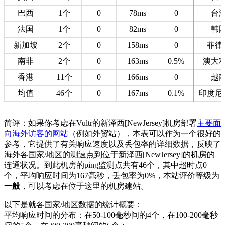
巴西
1个
0
78ms
0
台
法国
1个
0
82ms
0
韩
新加坡
2个
0
158ms
0
菲律
南非
2个
0
163ms
0.5%
澳大
香港
11个
0
166ms
0
越
均值
46个
0
167ms
0.1%
印度尼
简评：如果你考虑在Vultr的新泽西[NewJersey]机房部署
主要面
向海外访客的网站
（例如外贸站），本表可以作为一个很好的
参考，它提供了有关响应速度以及丢包率的详细数据，反映了
海外各国家/地区的测速点到位于新泽西[NewJersey]的机房的
连通状况。到此机房的ping监测点共有46个，其中超时点0
个，平均响应时间为167毫秒，丢包率为0%，本站评价等级为
一般
，可以考虑在位于这里的机房建站。
以下是就各国家/地区数据的统计概要：
平均响应时间的分布：在50-100毫秒间的4个，在100-200毫秒