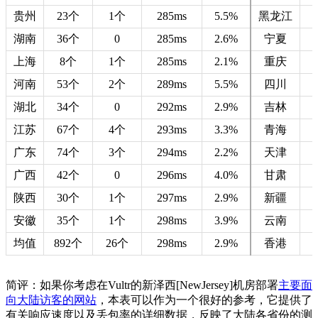
贵州
23个
1个
285ms
5.5%
黑龙江
湖南
36个
0
285ms
2.6%
宁夏
上海
8个
1个
285ms
2.1%
重庆
河南
53个
2个
289ms
5.5%
四川
湖北
34个
0
292ms
2.9%
吉林
江苏
67个
4个
293ms
3.3%
青海
广东
74个
3个
294ms
2.2%
天津
广西
42个
0
296ms
4.0%
甘肃
陕西
30个
1个
297ms
2.9%
新疆
安徽
35个
1个
298ms
3.9%
云南
均值
892个
26个
298ms
2.9%
香港
简评：如果你考虑在Vultr的新泽西[NewJersey]机房部署
主要面
向大陆访客的网站
，本表可以作为一个很好的参考，它提供了
有关响应速度以及丢包率的详细数据，反映了大陆各省份的测