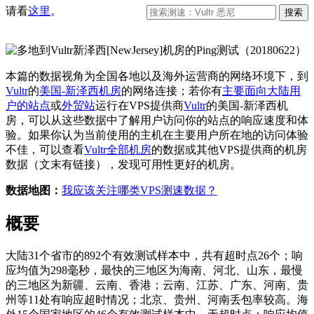
请看
这里
。
本篇的数据视角为全国各地以及海外运营商的网络环境下，到
Vultr
的
美国-新泽西机房
的网络连接；若你有
主要面向大陆用
户的站点
或
外贸站
运行在VPS提供商
Vultr
的美国-新泽西机
房，可以从这些数据中了解用户访问你的站点的响应速度和体
验。如果你认为当前使用的主机在主要用户所在地的访问体验
不佳，可以查看
Vultr全部机房
的数据或其他VPS提供商的机房
数据（文末有链接），发现可用性更好的机房。
数据地图：
我应该关注哪类VPS测速数据？
概要
大陆31个省市的892个有效测试样本中，共有超时点26个；响
应均值为298毫秒，最快的三地区为海南、河北、山东，最慢
的三地区为新疆、云南、香港；云南、江苏、广东、河南、贵
州等11处有响应超时情况；北京、贵州、河南丢包率较高。海