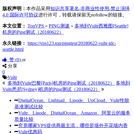
版权声明：
本作品采用
知识共享署名-非商业性使用-禁止演绎
4.0 国际许可协议
进行许可，转载请保留无nofollow的链接。
本文位置：
TopVPS
»
PING测速
»
多地到Vultr西雅图[Seattle]
机房的Ping测试（20180622）
永久链接：
https://vps123.top/pingtest/20180622-vultr-idc-
seattle.html
赞 (
0
)
or
分享
0
Vultr
多地到Vultr巴黎[Paris]机房的Ping测试（20180622）
多地到
Vultr悉尼[Sydney]机房的Ping测试（20180622）
DigitalOcean、Lightsail、Linode、UpCloud、Vultr性能
基准测试比较
Vultr、Linode、DigitalOcean、Amazon、阿里云的服务
质量比较
究竟哪家VPS提供商最主流，哪些是墙外开花墙内香
Vultr优惠码