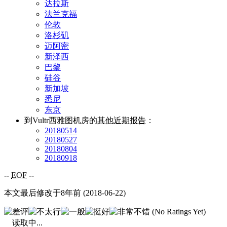
达拉斯
法兰克福
伦敦
洛杉矶
迈阿密
新泽西
巴黎
硅谷
新加坡
悉尼
东京
到Vultr西雅图机房的
其他近期报告
：
20180514
20180527
20180804
20180918
--
EOF
--
本文最后修改于8年前 (2018-06-22)
(No Ratings Yet)
读取中...