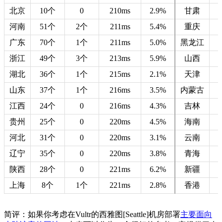
北京
10个
0
210ms
2.9%
甘肃
河南
51个
2个
211ms
5.4%
重庆
广东
70个
1个
211ms
5.0%
黑龙江
浙江
49个
3个
213ms
5.9%
山西
湖北
36个
1个
215ms
2.1%
天津
山东
37个
1个
216ms
3.5%
内蒙古
江西
24个
0
216ms
4.3%
吉林
贵州
25个
0
220ms
4.5%
海南
河北
31个
0
220ms
3.1%
云南
辽宁
35个
0
220ms
3.8%
青海
陕西
28个
0
221ms
6.2%
新疆
上海
8个
1个
221ms
2.8%
香港
简评：如果你考虑在Vultr的西雅图[Seattle]机房部署
主要面向