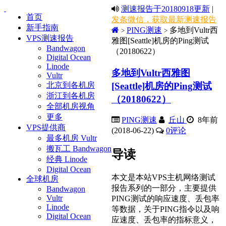
测速报告于20180918更新
|
首页
发条微信，获取最新测速报告
新手指南
PING测速
多地到Vultr西
>
>
VPS测速报告
雅图[Seattle]机房的Ping测试
Bandwagon
（20180622）
Digital Ocean
Linode
多地到Vultr西雅图
Vultr
[Seattle]机房的Ping测试
北京到各机房
浙江到各机房
（20180622）
全部机房视角
更多
PING测速
丘山
8年前
VPS提供商
(2018-06-22)
0
评论
最多机房 Vultr
搬瓦工 Bandwagon
导读
经典 Linode
Digital Ocean
本文是本站VPS主机网络测试
全球机房
报告系列的一部分，主要提供
Bandwagon
Vultr
PING测试的响应速度、丢包率
Linode
等数据，关于PING指令以及响
Digital Ocean
应速度、丢包率的指标意义，