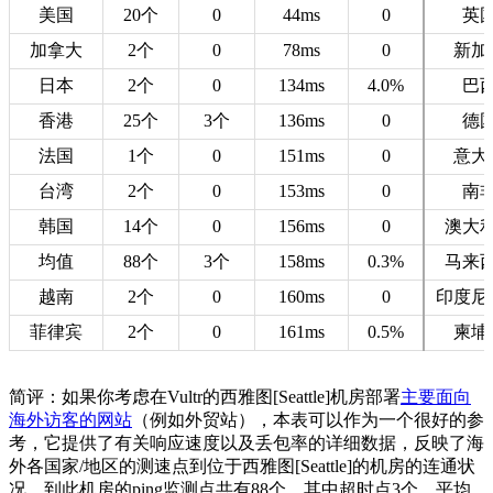
美国
20个
0
44ms
0
英
加拿大
2个
0
78ms
0
新加
日本
2个
0
134ms
4.0%
巴
香港
25个
3个
136ms
0
德
法国
1个
0
151ms
0
意大
台湾
2个
0
153ms
0
南
韩国
14个
0
156ms
0
澳大
均值
88个
3个
158ms
0.3%
马来
越南
2个
0
160ms
0
印度尼
菲律宾
2个
0
161ms
0.5%
柬埔
简评：如果你考虑在Vultr的西雅图[Seattle]机房部署
主要面向
海外访客的网站
（例如外贸站），本表可以作为一个很好的参
考，它提供了有关响应速度以及丢包率的详细数据，反映了海
外各国家/地区的测速点到位于西雅图[Seattle]的机房的连通状
况。到此机房的ping监测点共有88个，其中超时点3个，平均