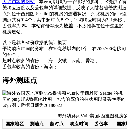
大陆访客的网站
，本表可以作为一个很好的参考，它提供了有
关响应速度以及丢包率的详细数据，反映了大陆各省份的测速
点到位于西雅图[Seattle]的机房的连通状况。到此机房的ping监
测点共有914个，其中超时点39个，平均响应时间为221毫秒，
丢包率为3%，本站评价等级为
较差
，不太推荐在位于这里的
机房建站。
以下是就各省份数据的统计概要：
平均响应时间的分布：在50毫秒以内的1个，在200-300毫秒间
的30个；
超时点较多的省份：上海、安徽、云南、香港；
丢包率较高的省份：海南；
海外测速点
海外线路到Vultr美国-西雅图机房的测速
国家地区
测速点
超时点
响应时间
丢包率
国家