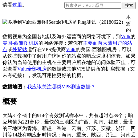
请看
这里
。
本
篇
的
数据视角为全国各地以及海外运营商的网络环境下，到
Vultr
的
美国-西雅图机房
的网络连接；若你有
主要面向大陆用户的站
点
或
外贸站
运行在VPS提供商
Vultr
的美国-西雅图机房，可以
从这些数据中了解用户访问你的站点的响应速度和体验。如果
你认为当前使用的主机在主要用户所在地的访问体验不佳，可
以查看
Vultr全部机房
的数据或其他VPS提供商的机房数据（文
末有链接），发现可用性更好的机房。
数据地图：
我应该关注哪类VPS测速数据？
概要
大陆31个省市的914个有效测试样本中，共有超时点39个；响
应均值为221毫秒，最快的三地区为广西、湖南、福建，最慢
的三地区为青海、新疆、香港；云南、江苏、安徽、浙江、四
川等14处有响应超时情况；海南、重庆、陕西、浙江、河南丢