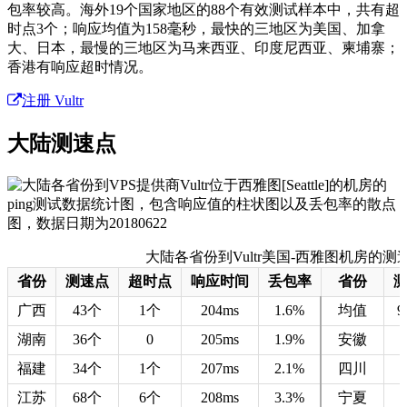
包率较高。海外19个国家地区的88个有效测试样本中，共有超
时点3个；响应均值为158毫秒，最快的三地区为美国、加拿
大、日本，最慢的三地区为马来西亚、印度尼西亚、柬埔寨；
香港有响应超时情况。
注册 Vultr
大陆测速点
大陆各省份到Vultr美国-西雅图机房的测速数据 
省份
测速点
超时点
响应时间
丢包率
省份
广西
43个
1个
204ms
1.6%
均值
9
湖南
36个
0
205ms
1.9%
安徽
福建
34个
1个
207ms
2.1%
四川
江苏
68个
6个
208ms
3.3%
宁夏