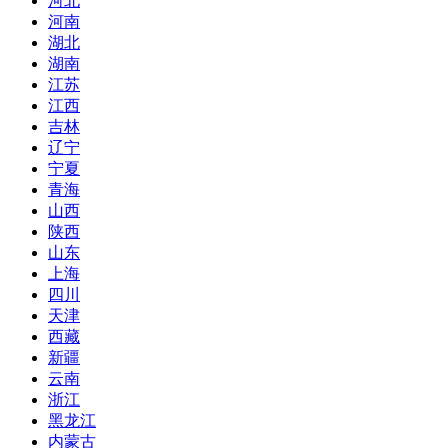
河北
河南
湖北
湖南
江苏
江西
吉林
辽宁
宁夏
青海
山西
陕西
山东
上海
四川
天津
西藏
新疆
云南
浙江
黑龙江
内蒙古