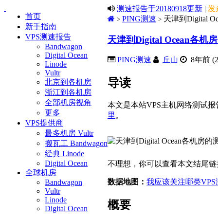
测速报告于20180918更新
|
发
首页
PING测速
天津到Digital
>
>
新手指南
VPS测速报告
天津到Digital Ocean各
Bandwagon
Digital Ocean
PING测速
丘山
8年前 (20
Linode
Vultr
导读
北京到各机房
浙江到各机房
全部机房视角
本文是本站VPS主机网络测试报
更多
里
。
VPS提供商
最多机房 Vultr
搬瓦工 Bandwagon
经典 Linode
Digital Ocean
不理想，你可以查看本文结尾链
全球机房
数据地图：
我应该关注哪类VP
Bandwagon
Vultr
Linode
概要
Digital Ocean