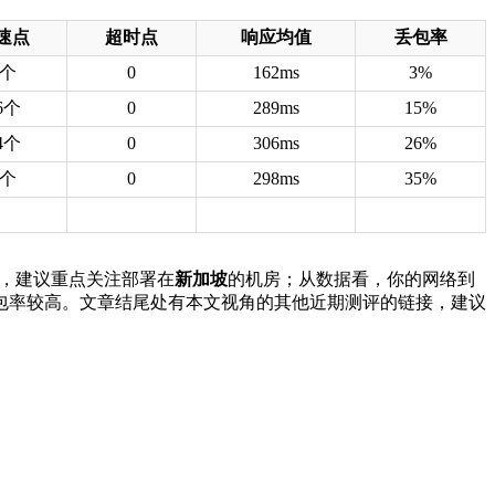
速点
超时点
响应均值
丢包率
8个
0
162ms
3%
6个
0
289ms
15%
4个
0
306ms
26%
8个
0
298ms
35%
用途，建议重点关注部署在
新加坡
的机房；从数据看，你的网络到
包率较高。文章结尾处有本文视角的其他近期测评的链接，建议