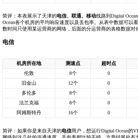
简评：本表展示了天津的
电信、联通、移动
线路到Digital
Ocean各个机房的平均响应速度以及丢包率。从表中数据可
数时间只使用某运营商的网络，后面的分运营商的表格数据对
电信
机房所在地
测速点
超时点
伦敦
8个
0
旧金山
12个
0
多伦多
8个
0
法兰克福
8个
0
阿姆斯特丹
16个
0
简评：如果你是来自天津的
电信
用户，想运行Digital O
网络到这几处的连通速度、丢包率都比较不错。文章结尾处有