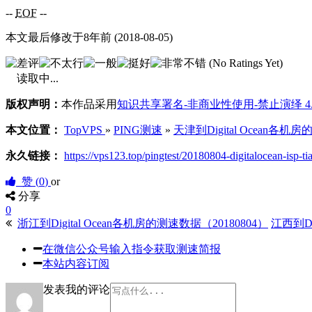
--
EOF
--
本文最后修改于8年前 (2018-08-05)
(No Ratings Yet)
读取中...
版权声明：
本作品采用
知识共享署名-非商业性使用-禁止演绎 4
本文位置：
TopVPS
»
PING测速
»
天津到Digital Ocean各机
永久链接：
https://vps123.top/pingtest/20180804-digitalocean-isp-ti
赞 (
0
)
or
分享
0
浙江到Digital Ocean各机房的测速数据（20180804）
江西到Di
在微信公众号输入指令获取测速简报
本站内容订阅
发表我的评论