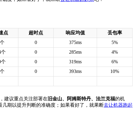
速点
超时点
响应均值
丢包率
8个
0
375ms
5%
4个
0
285ms
4%
0个
0
319ms
6%
4个
0
393ms
10%
用途，建议重点关注部署在
旧金山、阿姆斯特丹、法兰克福
的机
看几期以提升判断的准确度；如果看好了，就果断
去让机器跑起