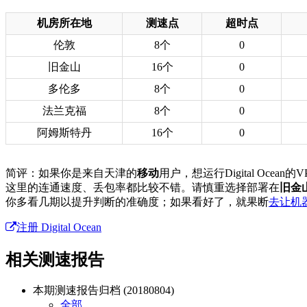
机房所在地
测速点
超时点
伦敦
8个
0
旧金山
16个
0
多伦多
8个
0
法兰克福
8个
0
阿姆斯特丹
16个
0
简评：如果你是来自天津的
移动
用户，想运行Digital O
这里的连通速度、丢包率都比较不错。请慎重选择部署在
旧金
你多看几期以提升判断的准确度；如果看好了，就果断
去让机
注册 Digital Ocean
相关测速报告
本期测速报告归档 (20180804)
全部