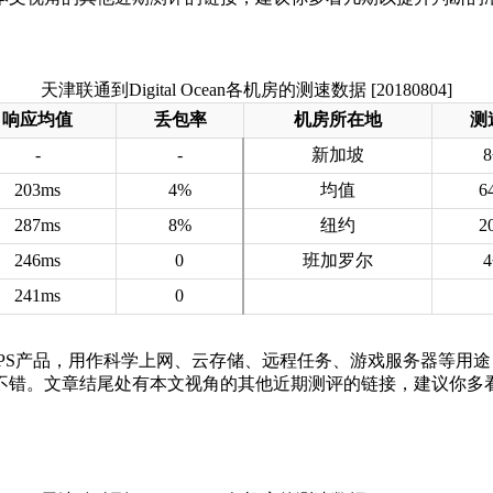
天津联通到Digital Ocean各机房的测速数据 [20180804]
响应均值
丢包率
机房所在地
测
-
-
新加坡
203ms
4%
均值
6
287ms
8%
纽约
2
246ms
0
班加罗尔
241ms
0
cean的VPS产品，用作科学上网、云存储、远程任务、游戏服务器等
不错。文章结尾处有本文视角的其他近期测评的链接，建议你多