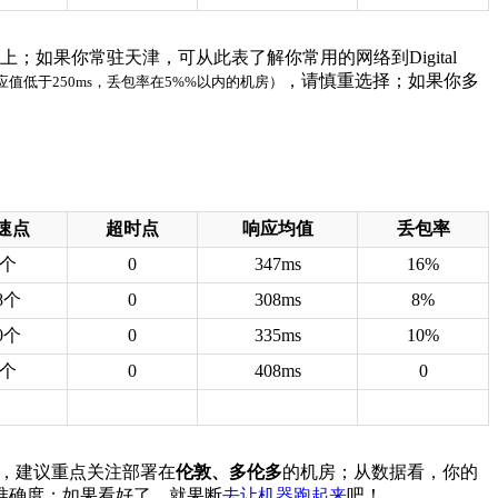
上；如果你常驻天津，可从此表了解你常用的网络到Digital
，请慎重选择；如果你多
响应值低于250ms，丢包率在5%%以内的机房）
速点
超时点
响应均值
丢包率
8个
0
347ms
16%
8个
0
308ms
8%
0个
0
335ms
10%
8个
0
408ms
0
用途，建议重点关注部署在
伦敦、多伦多
的机房；从数据看，你的
准确度；如果看好了，就果断
去让机器跑起来
吧！