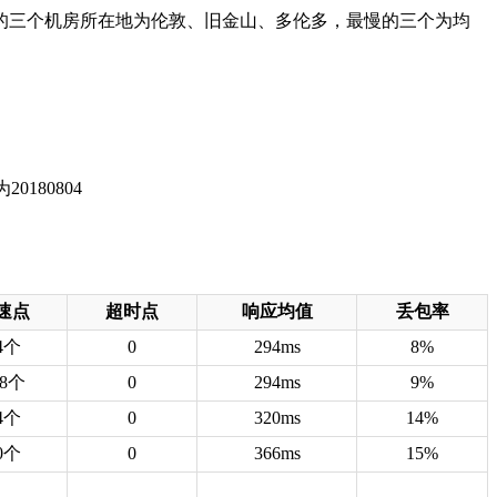
快的三个机房所在地为伦敦、旧金山、多伦多，最慢的三个为均
速点
超时点
响应均值
丢包率
4个
0
294ms
8%
48个
0
294ms
9%
4个
0
320ms
14%
0个
0
366ms
15%