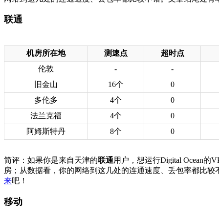
联通
机房所在地
测速点
超时点
伦敦
-
-
旧金山
16个
0
多伦多
4个
0
法兰克福
4个
0
阿姆斯特丹
8个
0
简评：如果你是来自天津的
联通
用户，想运行Digital O
房；从数据看，你的网络到这几处的连通速度、丢包率都比较
来
吧！
移动