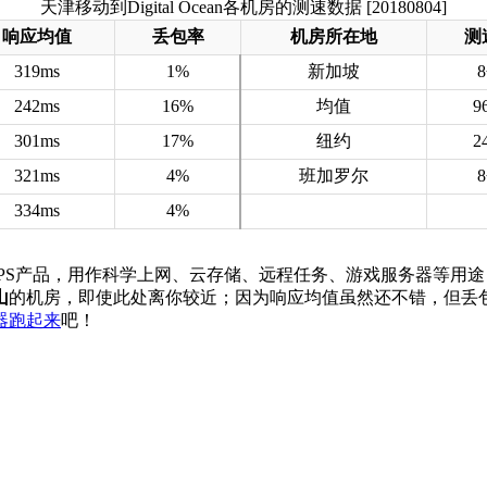
天津移动到Digital Ocean各机房的测速数据 [20180804]
响应均值
丢包率
机房所在地
测
319ms
1%
新加坡
242ms
16%
均值
9
301ms
17%
纽约
2
321ms
4%
班加罗尔
334ms
4%
cean的VPS产品，用作科学上网、云存储、远程任务、游戏服务器等
山
的机房，即使此处离你较近；因为响应均值虽然还不错，但丢
器跑起来
吧！