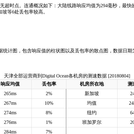
，无超时点。连通概况如下：大陆线路响应均值为294毫秒，最
加坡等6处丢包率较高。
天津全部运营商到Digital Ocean各机房的测速数据 [20180804]
响应均值
丢包率
机房所在地
测
265ms
2%
新加坡
2
267ms
10%
均值
2
274ms
8%
纽约
6
276ms
1%
班加罗尔
2
284ms
7%