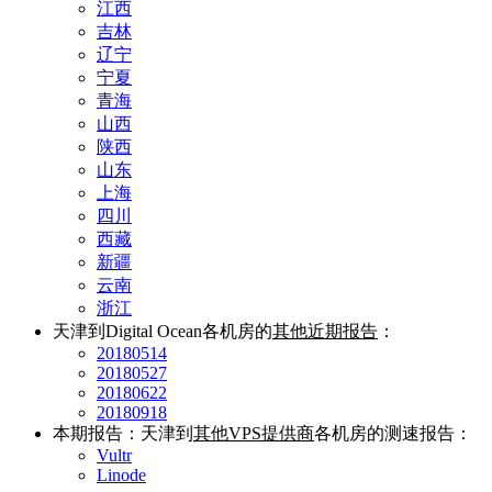
江西
吉林
辽宁
宁夏
青海
山西
陕西
山东
上海
四川
西藏
新疆
云南
浙江
天津到Digital Ocean各机房的
其他近期报告
：
20180514
20180527
20180622
20180918
本期报告：天津到
其他VPS提供商
各机房的测速报告：
Vultr
Linode