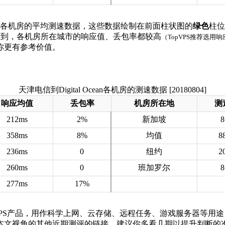
 Ocean各机房的平均测速数据，这些数据绘制在前面柱状图的
绿色
柱位
以看到，各机房所在城市的响应值、丢包率都较高
（TopVPS推荐选用
你更有参考价值。
天津电信到Digital Ocean各机房的测速数据 [20180804]
响应均值
丢包率
机房所在地
测
212ms
2%
新加坡
358ms
8%
均值
8
236ms
0
纽约
2
260ms
0
班加罗尔
277ms
17%
cean的VPS产品，用作科学上网、云存储、远程任务、游戏服务器等
本文视角的其他近期测评的链接，建议你多看几期以提升判断的