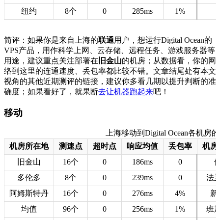
纽约
8个
0
285ms
1%
简评：如果你是来自上海的
联通
用户，想运行Digital Ocean的
VPS产品，用作科学上网、云存储、远程任务、游戏服务器等
用途，建议重点关注部署在
旧金山
的机房；从数据看，你的网
络到这里的连通速度、丢包率都比较不错。文章结尾处有本文
视角的其他近期测评的链接，建议你多看几期以提升判断的准
确度；如果看好了，就果断
去让机器跑起来
吧！
移动
上海移动到Digital Ocean各机房的测
机房所在地
测速点
超时点
响应均值
丢包率
机房
旧金山
16个
0
186ms
0
多伦多
8个
0
239ms
0
法
阿姆斯特丹
16个
0
276ms
4%
新
均值
96个
0
256ms
1%
班