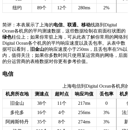
纽约
89个
12个
280ms
2%
简评：本表展示了上海的
电信、联通、移动
线路到Digital
Ocean各机房的平均测速数据，这些数据绘制在前面柱状图的
绿色
柱位上；如果你常驻上海，可从此表了解你常用的网络到
Digital Ocean各个机房的平均响应速度以及丢包率。从表中数
据可以看到，
旧金山
的响应速度小于250ms，且丢包率在5%以
内，值得关注；如果你多数时间只使用某运营商的网络，后面
的分运营商的表格数据对你更有参考价值。
电信
上海电信到Digital Ocean各机房的测
机房所在地
测速点
超时点
响应均值
丢包率
机房
旧金山
38个
11个
217ms
0
多伦多
16个
4个
256ms
3%
法
阿姆斯特丹
35个
8个
274ms
3%
新