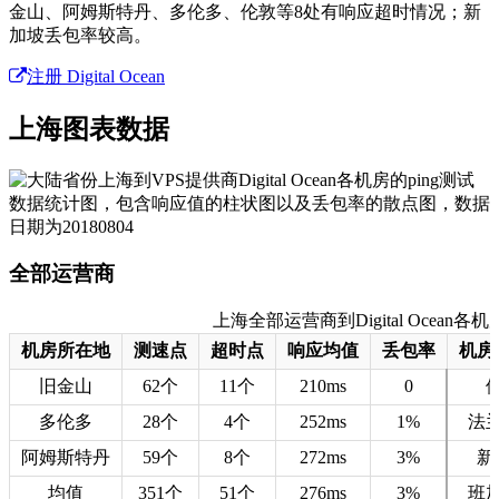
金山、阿姆斯特丹、多伦多、伦敦等8处有响应超时情况；新
加坡丢包率较高。
注册 Digital Ocean
上海图表数据
全部运营商
上海全部运营商到Digital Ocean各机房
机房所在地
测速点
超时点
响应均值
丢包率
机房
旧金山
62个
11个
210ms
0
多伦多
28个
4个
252ms
1%
法
阿姆斯特丹
59个
8个
272ms
3%
新
均值
351个
51个
276ms
3%
班