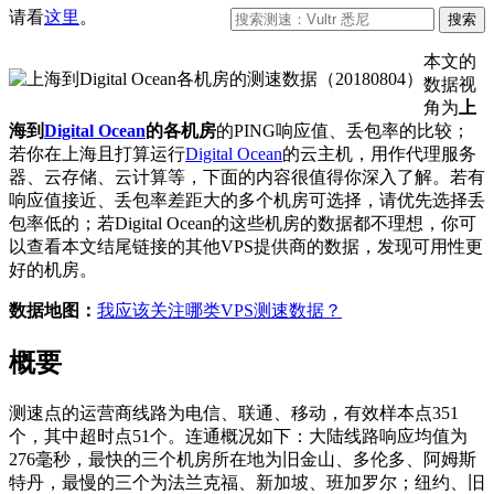
请看
这里
。
本文的
数据视
角为
上
海到
Digital Ocean
的各机房
的PING响应值、丢包率的比较；
若你在上海且打算运行
Digital Ocean
的云主机，用作代理服务
器、云存储、云计算等，下面的内容很值得你深入了解。若有
响应值接近、丢包率差距大的多个机房可选择，请优先选择丢
包率低的；若Digital Ocean的这些机房的数据都不理想，你可
以查看本文结尾链接的其他VPS提供商的数据，发现可用性更
好的机房。
数据地图：
我应该关注哪类VPS测速数据？
概要
测速点的运营商线路为电信、联通、移动，有效样本点351
个，其中超时点51个。连通概况如下：大陆线路响应均值为
276毫秒，最快的三个机房所在地为旧金山、多伦多、阿姆斯
特丹，最慢的三个为法兰克福、新加坡、班加罗尔；纽约、旧