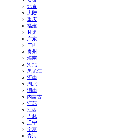
北京
大陆
重庆
福建
甘肃
广东
广西
贵州
海南
河北
黑龙江
河南
湖北
湖南
内蒙古
江苏
江西
吉林
辽宁
宁夏
青海