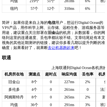
均值
219个
51个
281ms
6%
班
纽约
57个
12个
310ms
6%
简评：如果你是来自上海的
电信
用户，想运行Digital Ocean的
VPS产品，用作科学上网、云存储、远程任务、游戏服务器等
用途，建议重点关注部署在
旧金山
的机房；从数据看，你的网
络到这里的连通速度、丢包率都比较不错。文章结尾处有本文
视角的其他近期测评的链接，建议你多看几期以提升判断的准
确度；如果看好了，就果断
去让机器跑起来
吧！
联通
上海联通到Digital Ocean各机房的测
机房所在地
测速点
超时点
响应均值
丢包率
机房
旧金山
8个
0
227ms
2%
多伦多
4个
0
261ms
0
法
阿姆斯特丹
8个
0
265ms
2%
新
均值
36个
0
291ms
3%
班