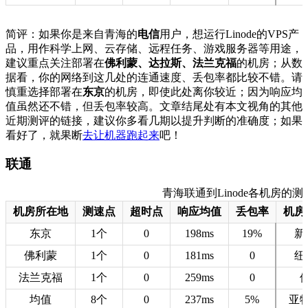
简评：如果你是来自青海的
电信
用户，想运行Linode的VPS产
品，用作科学上网、云存储、远程任务、游戏服务器等用途，
建议重点关注部署在
佛利蒙、达拉斯、法兰克福
的机房；从数
据看，你的网络到这几处的连通速度、丢包率都比较不错。请
慎重选择部署在
东京
的机房，即使此处离你较近；因为响应均
值虽然还不错，但丢包率较高。文章结尾处有本文视角的其他
近期测评的链接，建议你多看几期以提升判断的准确度；如果
看好了，就果断
去让机器跑起来
吧！
联通
青海联通到Linode各机房的测速数据
机房所在地
测速点
超时点
响应均值
丢包率
机房
东京
1个
0
198ms
19%
新
佛利蒙
1个
0
181ms
0
纽
法兰克福
1个
0
259ms
0
均值
8个
0
237ms
5%
亚