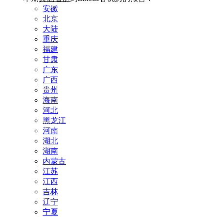
安徽
北京
大陆
重庆
福建
甘肃
广东
广西
贵州
海南
河北
黑龙江
河南
湖北
湖南
内蒙古
江苏
江西
吉林
辽宁
宁夏