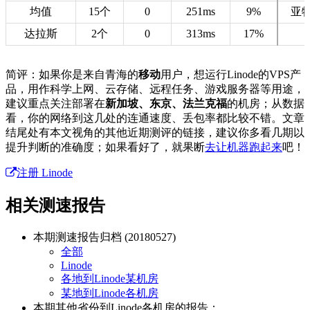
均值
15个
0
251ms
9%
亚
达拉斯
2个
0
313ms
17%
简评：如果你是来自青海的
移动
用户，想运行Linode的VPS产
品，用作科学上网、云存储、远程任务、游戏服务器等用途，
建议重点关注部署在
新加坡、东京、法兰克福
的机房；从数据
看，你的网络到这几处的连通速度、丢包率都比较不错。文章
结尾处有本文视角的其他近期测评的链接，建议你多看几期以
提升判断的准确度；如果看好了，就果断
去让机器跑起来
吧！
注册 Linode
相关测速报告
本期测速报告归档 (20180527)
全部
Linode
各地到Linode某机房
某地到Linode各机房
本期
其他省份
到Linode各机房的报告：