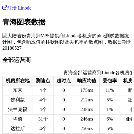
注册 Linode
青海图表数据
全部运营商
青海全部运营商到Linode各机房的测速
机房所在地
测速点
超时点
响应均值
丢包率
机房
东京
4个
0
175ms
11%
新
佛利蒙
4个
0
212ms
5%
纽
法兰克福
4个
0
238ms
1%
均值
31个
0
246ms
6%
亚
达拉斯
4个
0
250ms
5%