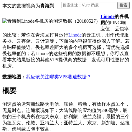
本文的数据视角为
青海到
Linode
的各机
房
的PING响
应值、丢包率
的比较；若你在青海且打算运行
Linode
的云主机，用作代理服
务器、云存储、云计算等，下面的内容很值得你深入了解。若
有响应值接近、丢包率差距大的多个机房可选择，请优先选择
丢包率低的；若Linode的这些机房的数据都不理想，你可以查
看本文结尾链接的其他VPS提供商的数据，发现可用性更好的
机房。
数据地图：
我应该关注哪类VPS测速数据？
概要
测速点的运营商线路为电信、联通、移动，有效样本点31个，
无超时点。连通概况如下：大陆线路响应均值为246毫秒，最
快的三个机房所在地为东京、佛利蒙、法兰克福，最慢的三个
为纽瓦克、伦敦、亚特兰大；亚特兰大、东京、新加坡、达拉
斯、佛利蒙丢包率较高。