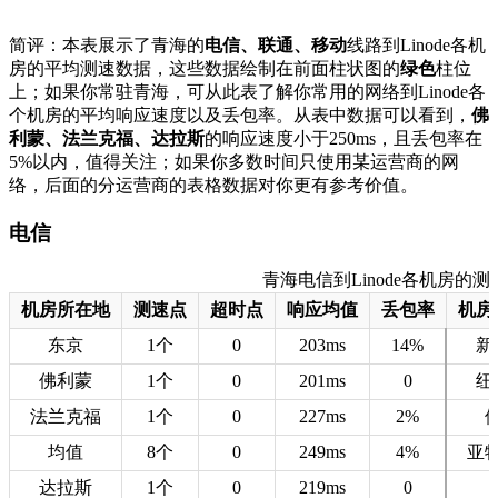
简评：本表展示了青海的
电信、联通、移动
线路到Linode各机
房的平均测速数据，这些数据绘制在前面柱状图的
绿色
柱位
上；如果你常驻青海，可从此表了解你常用的网络到Linode各
个机房的平均响应速度以及丢包率。从表中数据可以看到，
佛
利蒙、法兰克福、达拉斯
的响应速度小于250ms，且丢包率在
5%以内，值得关注；如果你多数时间只使用某运营商的网
络，后面的分运营商的表格数据对你更有参考价值。
电信
青海电信到Linode各机房的测速数据
机房所在地
测速点
超时点
响应均值
丢包率
机房
东京
1个
0
203ms
14%
新
佛利蒙
1个
0
201ms
0
纽
法兰克福
1个
0
227ms
2%
均值
8个
0
249ms
4%
亚
达拉斯
1个
0
219ms
0