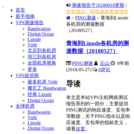
测速报告于20180918更新
|
首页
发条微信，获取最新测速报告
新手指南
PING测速
青海到Linode
>
>
VPS测速报告
各机房的测速数据
Bandwagon
（20180527）
Digital Ocean
Linode
青海到Linode各机房的测
Vultr
速数据（20180527）
北京到各机房
浙江到各机房
全部机房视角
PING测速
丘山
8年前
更多
(2018-05-27)
0
评论
VPS提供商
最多机房 Vultr
导读
搬瓦工 Bandwagon
经典 Linode
本文是本站VPS主机网络测试
Digital Ocean
报告系列的一部分，主要提供
全球机房
PING测试的响应速度、丢包率
Bandwagon
等数据，关于PING指令以及响
Vultr
应速度、丢包率的指标意义，
Linode
Digital Ocean
请看
这里
。