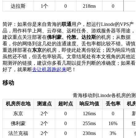
达拉斯
1个
0
218ms
0
简评：如果你是来自青海的
联通
用户，想运行Linode的VPS产
品，用作科学上网、云存储、远程任务、游戏服务器等用途，
建议重点关注部署在
佛利蒙、伦敦、达拉斯
的机房；从数据
看，你的网络到这几处的连通速度、丢包率都比较不错。请慎
重选择部署在
东京
的机房，即使此处离你较近；因为响应均值
虽然还不错，但丢包率较高。文章结尾处有本文视角的其他近
期测评的链接，建议你多看几期以提升判断的准确度；如果看
好了，就果断
去让机器跑起来
吧！
移动
青海移动到Linode各机房的测速数据
机房所在地
测速点
超时点
响应均值
丢包率
机房
东京
2个
0
126ms
0
新
佛利蒙
2个
0
255ms
16%
纽
法兰克福
2个
0
230ms
3%