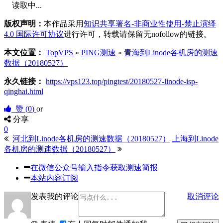
读取中...
版权声明：
本作品采用
知识共享署名-非商业性使用-禁止演绎
4.0 国际许可协议
进行许可，转载请保留无nofollow的链接。
本文位置：
TopVPS
»
PING测速
»
青海到Linode各机房的测速
数据（20180527）
永久链接：
https://vps123.top/pingtest/20180527-linode-isp-
qinghai.html
赞 (
0
)
or
分享
0
河北到Linode各机房的测速数据（20180527）
上海到Linode
各机房的测速数据（20180527）
在微信公众号输入指令获取测速简报
本站内容订阅
发表我的评论
取消评论