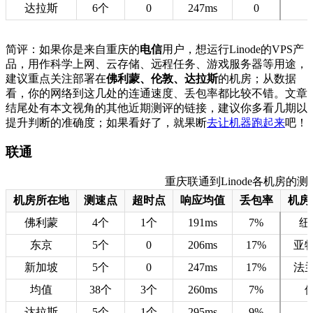
达拉斯
6个
0
247ms
0
简评：如果你是来自重庆的
电信
用户，想运行Linode的VPS产
品，用作科学上网、云存储、远程任务、游戏服务器等用途，
建议重点关注部署在
佛利蒙、伦敦、达拉斯
的机房；从数据
看，你的网络到这几处的连通速度、丢包率都比较不错。文章
结尾处有本文视角的其他近期测评的链接，建议你多看几期以
提升判断的准确度；如果看好了，就果断
去让机器跑起来
吧！
联通
重庆联通到Linode各机房的测速数据
机房所在地
测速点
超时点
响应均值
丢包率
机房
佛利蒙
4个
1个
191ms
7%
纽
东京
5个
0
206ms
17%
亚
新加坡
5个
0
247ms
17%
法
均值
38个
3个
260ms
7%
达拉斯
5个
1个
295ms
9%