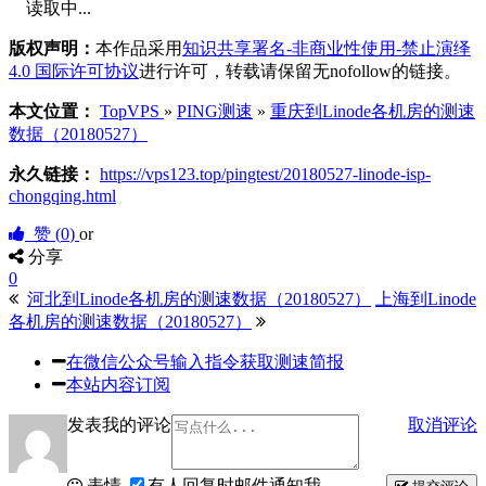
读取中...
版权声明：
本作品采用
知识共享署名-非商业性使用-禁止演绎
4.0 国际许可协议
进行许可，转载请保留无nofollow的链接。
本文位置：
TopVPS
»
PING测速
»
重庆到Linode各机房的测速
数据（20180527）
永久链接：
https://vps123.top/pingtest/20180527-linode-isp-
chongqing.html
赞 (
0
)
or
分享
0
河北到Linode各机房的测速数据（20180527）
上海到Linode
各机房的测速数据（20180527）
在微信公众号输入指令获取测速简报
本站内容订阅
发表我的评论
取消评论
表情
有人回复时邮件通知我