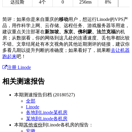
达拉斯
4个
0
256ms
8%
简评：如果你是来自重庆的
移动
用户，想运行Linode的VPS产
品，用作科学上网、云存储、远程任务、游戏服务器等用途，
建议重点关注部署在
新加坡、东京、佛利蒙、法兰克福
的机
房；从数据看，你的网络到这几处的连通速度、丢包率都比较
不错。文章结尾处有本文视角的其他近期测评的链接，建议你
多看几期以提升判断的准确度；如果看好了，就果断
去让机器
跑起来
吧！
注册 Linode
相关测速报告
本期测速报告归档 (20180527)
全部
Linode
各地到Linode某机房
某地到Linode各机房
本期
其他省份
到Linode各机房的报告：
安徽