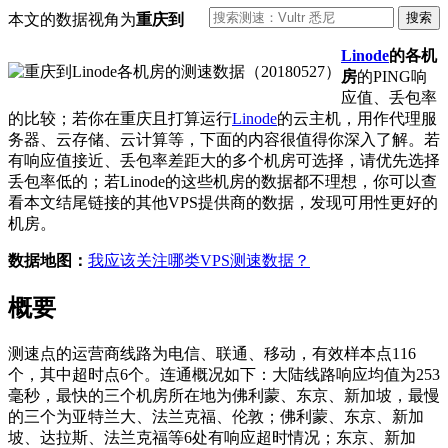
本文的数据视角为
重庆到
Linode
的各机
房
的PING响
应值、丢包率
的比较；若你在重庆且打算运行
Linode
的云主机，用作代理服
务器、云存储、云计算等，下面的内容很值得你深入了解。若
有响应值接近、丢包率差距大的多个机房可选择，请优先选择
丢包率低的；若Linode的这些机房的数据都不理想，你可以查
看本文结尾链接的其他VPS提供商的数据，发现可用性更好的
机房。
数据地图：
我应该关注哪类VPS测速数据？
概要
测速点的运营商线路为电信、联通、移动，有效样本点116
个，其中超时点6个。连通概况如下：大陆线路响应均值为253
毫秒，最快的三个机房所在地为佛利蒙、东京、新加坡，最慢
的三个为亚特兰大、法兰克福、伦敦；佛利蒙、东京、新加
坡、达拉斯、法兰克福等6处有响应超时情况；东京、新加