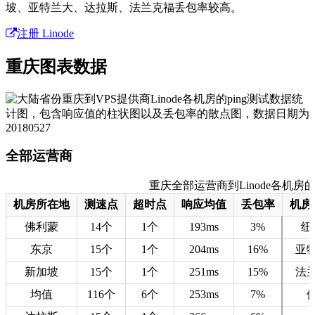
坡、亚特兰大、达拉斯、法兰克福丢包率较高。
注册 Linode
重庆图表数据
全部运营商
重庆全部运营商到Linode各机房的测速
机房所在地
测速点
超时点
响应均值
丢包率
机房
佛利蒙
14个
1个
193ms
3%
纽
东京
15个
1个
204ms
16%
亚
新加坡
15个
1个
251ms
15%
法
均值
116个
6个
253ms
7%