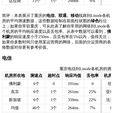
达拉斯
15个
1个
266ms
6%
简评：本表展示了重庆的
电信、联通、移动
线路到Linode各机
房的平均测速数据，这些数据绘制在前面柱状图的
绿色
柱位
上；如果你常驻重庆，可从此表了解你常用的网络到Linode各
个机房的平均响应速度以及丢包率。从表中数据可以看到，
佛
利蒙
的响应速度小于250ms，且丢包率在5%以内，值得关注；
如果你多数时间只使用某运营商的网络，后面的分运营商的表
格数据对你更有参考价值。
电信
重庆电信到Linode各机房的测速数据
机房所在地
测速点
超时点
响应均值
丢包率
机房
佛利蒙
6个
0
191ms
0
纽
东京
6个
1个
261ms
25%
亚
新加坡
6个
1个
359ms
22%
法
均值
46个
3个
264ms
7%