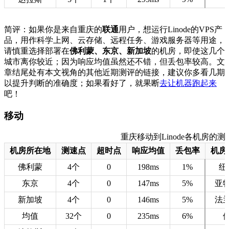
简评：如果你是来自重庆的
联通
用户，想运行Linode的VPS产
品，用作科学上网、云存储、远程任务、游戏服务器等用途，
请慎重选择部署在
佛利蒙、东京、新加坡
的机房，即使这几个
城市离你较近；因为响应均值虽然还不错，但丢包率较高。文
章结尾处有本文视角的其他近期测评的链接，建议你多看几期
以提升判断的准确度；如果看好了，就果断
去让机器跑起来
吧！
移动
重庆移动到Linode各机房的测速数据
机房所在地
测速点
超时点
响应均值
丢包率
机房
佛利蒙
4个
0
198ms
1%
纽
东京
4个
0
147ms
5%
亚
新加坡
4个
0
146ms
5%
法
均值
32个
0
235ms
6%