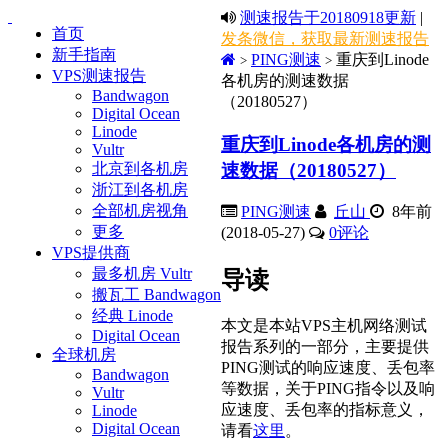
测速报告于20180918更新
|
首页
发条微信，获取最新测速报告
新手指南
PING测速
重庆到Linode
>
>
VPS测速报告
各机房的测速数据
Bandwagon
（20180527）
Digital Ocean
Linode
重庆到Linode各机房的测
Vultr
速数据（20180527）
北京到各机房
浙江到各机房
全部机房视角
PING测速
丘山
8年前
更多
(2018-05-27)
0
评论
VPS提供商
最多机房 Vultr
导读
搬瓦工 Bandwagon
经典 Linode
本文是本站VPS主机网络测试
Digital Ocean
报告系列的一部分，主要提供
全球机房
PING测试的响应速度、丢包率
Bandwagon
等数据，关于PING指令以及响
Vultr
应速度、丢包率的指标意义，
Linode
Digital Ocean
请看
这里
。