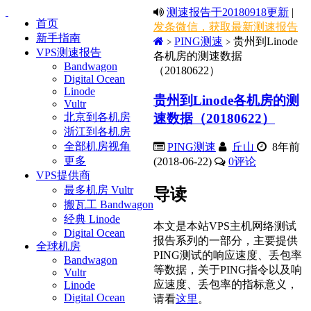
测速报告于20180918更新
|
首页
发条微信，获取最新测速报告
新手指南
PING测速
贵州到Linode
>
>
VPS测速报告
各机房的测速数据
Bandwagon
（20180622）
Digital Ocean
Linode
贵州到Linode各机房的测
Vultr
速数据（20180622）
北京到各机房
浙江到各机房
全部机房视角
PING测速
丘山
8年前
更多
(2018-06-22)
0
评论
VPS提供商
最多机房 Vultr
导读
搬瓦工 Bandwagon
经典 Linode
本文是本站VPS主机网络测试
Digital Ocean
报告系列的一部分，主要提供
全球机房
PING测试的响应速度、丢包率
Bandwagon
等数据，关于PING指令以及响
Vultr
应速度、丢包率的指标意义，
Linode
Digital Ocean
请看
这里
。