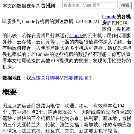
本文的数据视角为
贵州到
Linode
的各机
房
的PING响
应值、丢包率
的比较；若你在贵州且打算运行
Linode
的云主机，用作代理服
务器、云存储、云计算等，下面的内容很值得你深入了解。若
有响应值接近、丢包率差距大的多个机房可选择，请优先选择
丢包率低的；若Linode的这些机房的数据都不理想，你可以查
看本文结尾链接的其他VPS提供商的数据，发现可用性更好的
机房。
数据地图：
我应该关注哪类VPS测速数据？
概要
测速点的运营商线路为电信、联通、移动，有效样本点194
个，其中超时点2个。连通概况如下：大陆线路响应均值为250
毫秒，最快的三个机房所在地为东京、佛利蒙、新加坡，最慢
的三个为亚特兰大、伦敦、法兰克福；新加坡、伦敦有响应超
时情况；法兰克福、纽瓦克、东京、新加坡丢包率较高。