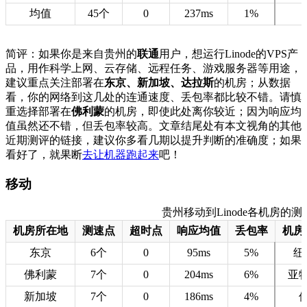
均值
45个
0
237ms
1%
简评：如果你是来自贵州的
联通
用户，想运行Linode的VPS产
品，用作科学上网、云存储、远程任务、游戏服务器等用途，
建议重点关注部署在
东京、新加坡、达拉斯
的机房；从数据
看，你的网络到这几处的连通速度、丢包率都比较不错。请慎
重选择部署在
佛利蒙
的机房，即使此处离你较近；因为响应均
值虽然还不错，但丢包率较高。文章结尾处有本文视角的其他
近期测评的链接，建议你多看几期以提升判断的准确度；如果
看好了，就果断
去让机器跑起来
吧！
移动
贵州移动到Linode各机房的测速数据
机房所在地
测速点
超时点
响应均值
丢包率
机房
东京
6个
0
95ms
5%
纽
佛利蒙
7个
0
204ms
6%
亚
新加坡
7个
0
186ms
4%