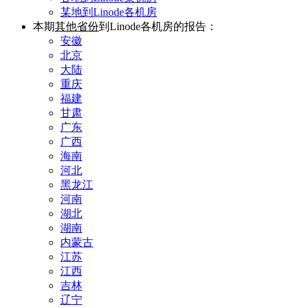
某地到Linode各机房
本期
其他省份
到Linode各机房的报告：
安徽
北京
大陆
重庆
福建
甘肃
广东
广西
海南
河北
黑龙江
河南
湖北
湖南
内蒙古
江苏
江西
吉林
辽宁