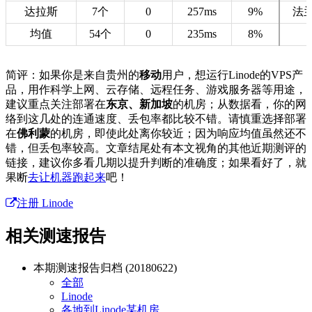
达拉斯
7个
0
257ms
9%
法
均值
54个
0
235ms
8%
简评：如果你是来自贵州的
移动
用户，想运行Linode的VPS产
品，用作科学上网、云存储、远程任务、游戏服务器等用途，
建议重点关注部署在
东京、新加坡
的机房；从数据看，你的网
络到这几处的连通速度、丢包率都比较不错。请慎重选择部署
在
佛利蒙
的机房，即使此处离你较近；因为响应均值虽然还不
错，但丢包率较高。文章结尾处有本文视角的其他近期测评的
链接，建议你多看几期以提升判断的准确度；如果看好了，就
果断
去让机器跑起来
吧！
注册 Linode
相关测速报告
本期测速报告归档 (20180622)
全部
Linode
各地到Linode某机房