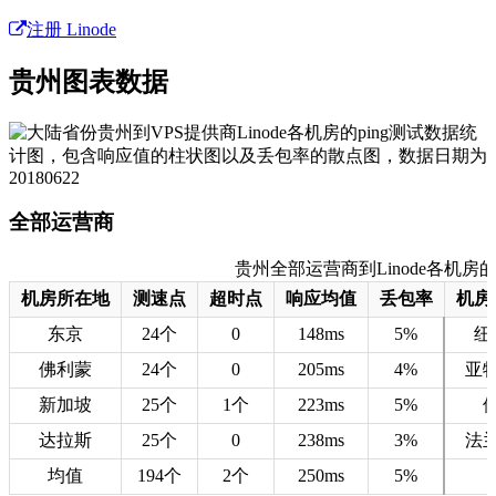
注册 Linode
贵州图表数据
全部运营商
贵州全部运营商到Linode各机房的测速
机房所在地
测速点
超时点
响应均值
丢包率
机房
东京
24个
0
148ms
5%
纽
佛利蒙
24个
0
205ms
4%
亚
新加坡
25个
1个
223ms
5%
达拉斯
25个
0
238ms
3%
法
均值
194个
2个
250ms
5%