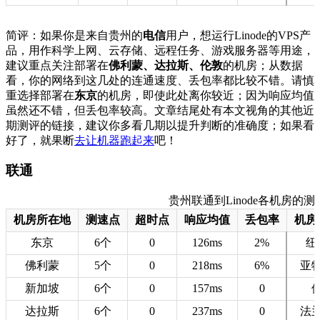
简评：如果你是来自贵州的
电信
用户，想运行Linode的VPS产
品，用作科学上网、云存储、远程任务、游戏服务器等用途，
建议重点关注部署在
佛利蒙、达拉斯、伦敦
的机房；从数据
看，你的网络到这几处的连通速度、丢包率都比较不错。请慎
重选择部署在
东京
的机房，即使此处离你较近；因为响应均值
虽然还不错，但丢包率较高。文章结尾处有本文视角的其他近
期测评的链接，建议你多看几期以提升判断的准确度；如果看
好了，就果断
去让机器跑起来
吧！
联通
贵州联通到Linode各机房的测速数据
机房所在地
测速点
超时点
响应均值
丢包率
机房
东京
6个
0
126ms
2%
纽
佛利蒙
5个
0
218ms
6%
亚
新加坡
6个
0
157ms
0
达拉斯
6个
0
237ms
0
法