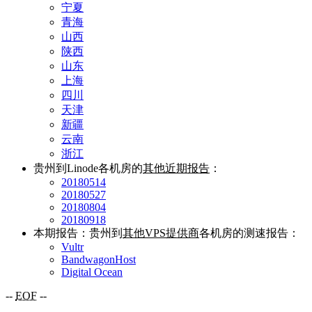
宁夏
青海
山西
陕西
山东
上海
四川
天津
新疆
云南
浙江
贵州到Linode各机房的
其他近期报告
：
20180514
20180527
20180804
20180918
本期报告：贵州到
其他VPS提供商
各机房的测速报告：
Vultr
BandwagonHost
Digital Ocean
--
EOF
--