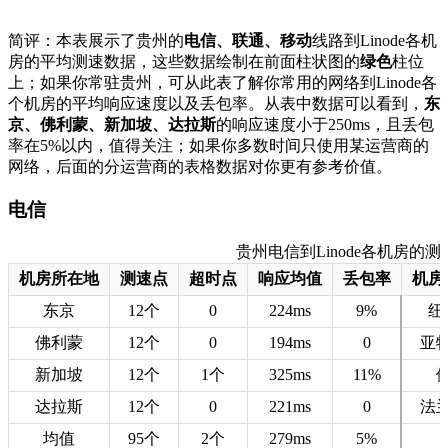
简评：本表展示了贵州的
电信、联通、移动
线路到Linode各机
房的平均测速数据，这些数据绘制在前面柱状图的
绿色
柱位
上；如果你常驻贵州，可从此表了解你常用的网络到Linode各
个机房的平均响应速度以及丢包率。从表中数据可以看到，
东
京、佛利蒙、新加坡、达拉斯
的响应速度小于250ms，且丢包
率在5%以内，值得关注；如果你多数时间只使用某运营商的
网络，后面的分运营商的表格数据对你更有参考价值。
电信
贵州电信到Linode各机房的测速数据
机房所在地
测速点
超时点
响应均值
丢包率
机房
东京
12个
0
224ms
9%
纽
佛利蒙
12个
0
194ms
0
亚
新加坡
12个
1个
325ms
11%
达拉斯
12个
0
221ms
0
法
均值
95个
2个
279ms
5%