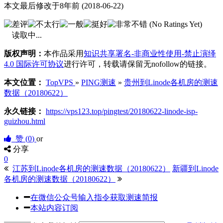
本文最后修改于8年前 (2018-06-22)
(No Ratings Yet)
读取中...
版权声明：
本作品采用
知识共享署名-非商业性使用-禁止演绎
4.0 国际许可协议
进行许可，转载请保留无nofollow的链接。
本文位置：
TopVPS
»
PING测速
»
贵州到Linode各机房的测速
数据（20180622）
永久链接：
https://vps123.top/pingtest/20180622-linode-isp-
guizhou.html
赞 (
0
)
or
分享
0
江苏到Linode各机房的测速数据（20180622）
新疆到Linode
各机房的测速数据（20180622）
在微信公众号输入指令获取测速简报
本站内容订阅