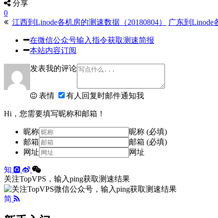
分享
0
江西到Linode各机房的测速数据（20180804）
广东到Linod
在微信公众号输入指令获取测速简报
本站内容订阅
发表我的评论
表情
有人回复时邮件通知我
Hi，您需要填写昵称和邮箱！
昵称
昵称 (必填)
邮箱
邮箱 (必填)
网址
网址
知
关注TopVPS，输入ping获取测速结果
简