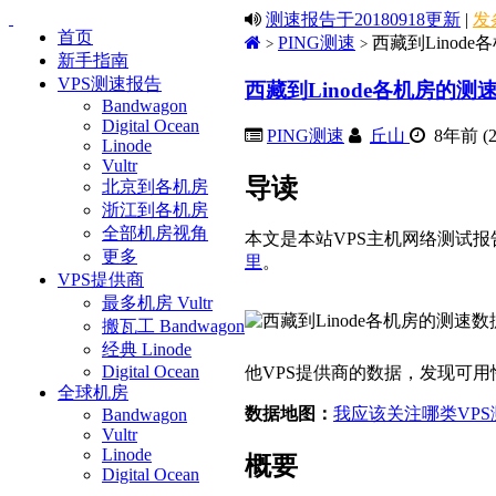
测速报告于20180918更新
|
发
首页
PING测速
西藏到Linode
>
>
新手指南
VPS测速报告
西藏到Linode各机房的测速
Bandwagon
Digital Ocean
PING测速
丘山
8年前 (20
Linode
Vultr
导读
北京到各机房
浙江到各机房
全部机房视角
本文是本站VPS主机网络测试报
更多
里
。
VPS提供商
最多机房 Vultr
搬瓦工 Bandwagon
经典 Linode
Digital Ocean
他VPS提供商的数据，发现可
全球机房
数据地图：
我应该关注哪类VP
Bandwagon
Vultr
Linode
概要
Digital Ocean