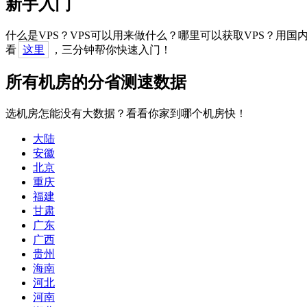
新手入门
什么是VPS？VPS可以用来做什么？哪里可以获取VPS？用
看
这里
，三分钟帮你快速入门！
所有机房的分省测速数据
选机房怎能没有大数据？看看你家到哪个机房快！
大陆
安徽
北京
重庆
福建
甘肃
广东
广西
贵州
海南
河北
河南