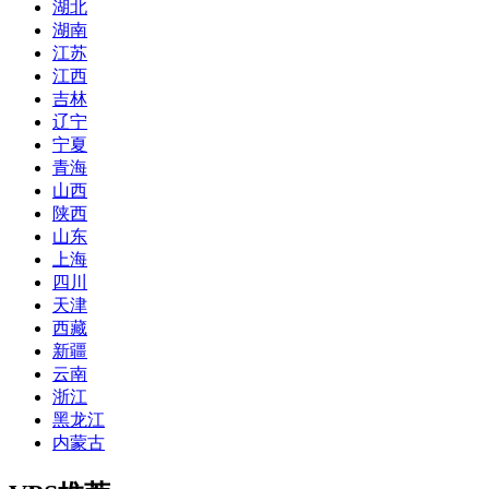
湖北
湖南
江苏
江西
吉林
辽宁
宁夏
青海
山西
陕西
山东
上海
四川
天津
西藏
新疆
云南
浙江
黑龙江
内蒙古