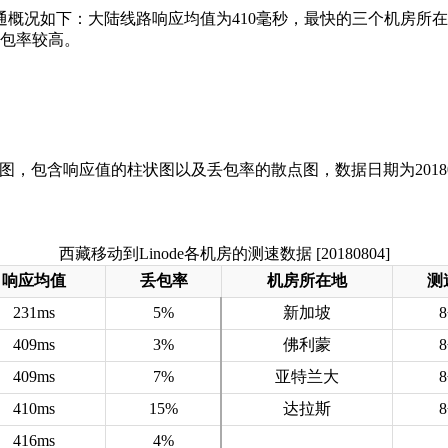
通概况如下：大陆线路响应均值为410毫秒，最快的三个机房所
丢包率较高。
西藏移动到Linode各机房的测速数据 [20180804]
响应均值
丢包率
机房所在地
测
231ms
5%
新加坡
409ms
3%
佛利蒙
409ms
7%
亚特兰大
410ms
15%
达拉斯
416ms
4%