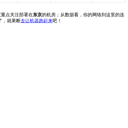
议重点关注部署在
东京
的机房；从数据看，你的网络到这里的连
了，就果断
去让机器跑起来
吧！