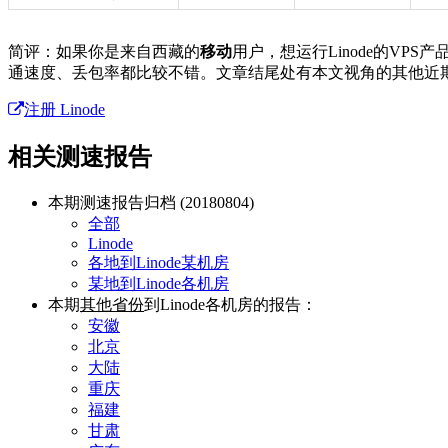
简评：如果你是来自西藏的
移动
用户，想运行Linode的V
通速度、丢包率都比较不错。文章结尾处有本文视角的其他近
注册 Linode
相关测速报告
本期测速报告归档 (20180804)
全部
Linode
各地到Linode某机房
某地到Linode各机房
本期
其他省份
到Linode各机房的报告：
安徽
北京
大陆
重庆
福建
甘肃