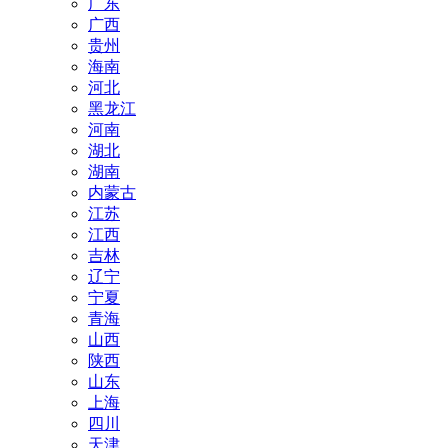
广东
广西
贵州
海南
河北
黑龙江
河南
湖北
湖南
内蒙古
江苏
江西
吉林
辽宁
宁夏
青海
山西
陕西
山东
上海
四川
天津