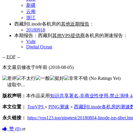
新疆
云南
浙江
西藏到Linode各机房的
其他近期报告
：
20180918
本期报告：西藏到
其他VPS提供商
各机房的测速报告：
Vultr
Digital Ocean
--
EOF
--
本文最后修改于8年前 (2018-08-05)
(No Ratings Yet)
读取中...
版权声明：
本作品采用
知识共享署名-非商业性使用-禁止演绎 4
本文位置：
TopVPS
»
PING测速
»
西藏到Linode各机房的测速数
永久链接：
https://vps123.top/pingtest/20180804-linode-isp-tibet.ht
赞 (
0
)
or