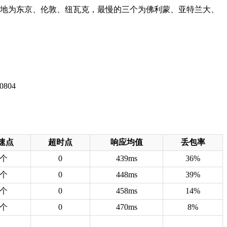
在地为东京、伦敦、纽瓦克，最慢的三个为佛利蒙、亚特兰大、
速点
超时点
响应均值
丢包率
8个
0
439ms
36%
8个
0
448ms
39%
8个
0
458ms
14%
8个
0
470ms
8%