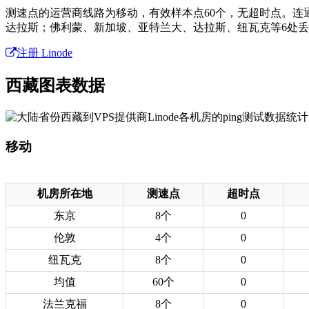
测速点的运营商线路为移动，有效样本点60个，无超时点。连
达拉斯；佛利蒙、新加坡、亚特兰大、达拉斯、纽瓦克等6处
注册 Linode
西藏图表数据
移动
机房所在地
测速点
超时点
东京
8个
0
伦敦
4个
0
纽瓦克
8个
0
均值
60个
0
法兰克福
8个
0