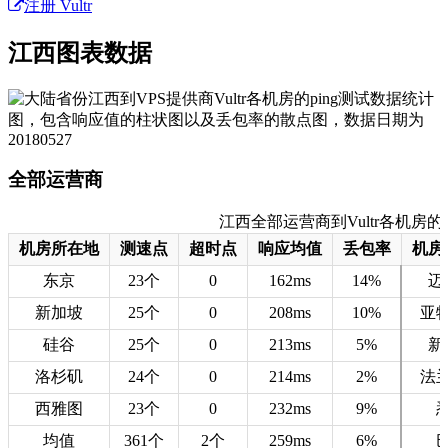
注册 Vultr
江西图表数据
全部运营商
江西全部运营商到Vultr各机房的测速数
机房所在地
测速点
超时点
响应均值
丢包率
机房
东京
23个
0
162ms
14%
迈
新加坡
25个
0
208ms
10%
亚
硅谷
25个
0
213ms
5%
新
洛杉矶
24个
0
214ms
2%
法
西雅图
23个
0
232ms
9%
均值
361个
2个
259ms
6%