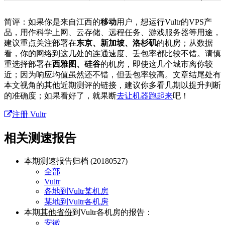
简评：如果你是来自江西的
移动
用户，想运行Vultr的VPS产
品，用作科学上网、云存储、远程任务、游戏服务器等用途，
建议重点关注部署在
东京、新加坡、洛杉矶
的机房；从数据
看，你的网络到这几处的连通速度、丢包率都比较不错。请慎
重选择部署在
西雅图、硅谷
的机房，即使这几个城市离你较
近；因为响应均值虽然还不错，但丢包率较高。文章结尾处有
本文视角的其他近期测评的链接，建议你多看几期以提升判断
的准确度；如果看好了，就果断
去让机器跑起来
吧！
注册 Vultr
相关测速报告
本期测速报告归档 (20180527)
全部
Vultr
各地到Vultr某机房
某地到Vultr各机房
本期
其他省份
到Vultr各机房的报告：
安徽