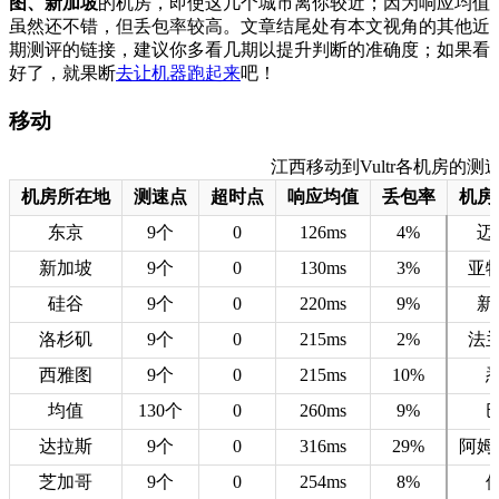
图、新加坡
的机房，即使这几个城市离你较近；因为响应均值
虽然还不错，但丢包率较高。文章结尾处有本文视角的其他近
期测评的链接，建议你多看几期以提升判断的准确度；如果看
好了，就果断
去让机器跑起来
吧！
移动
江西移动到Vultr各机房的测速数据
机房所在地
测速点
超时点
响应均值
丢包率
机房
东京
9个
0
126ms
4%
迈
新加坡
9个
0
130ms
3%
亚
硅谷
9个
0
220ms
9%
新
洛杉矶
9个
0
215ms
2%
法
西雅图
9个
0
215ms
10%
均值
130个
0
260ms
9%
达拉斯
9个
0
316ms
29%
阿姆
芝加哥
9个
0
254ms
8%