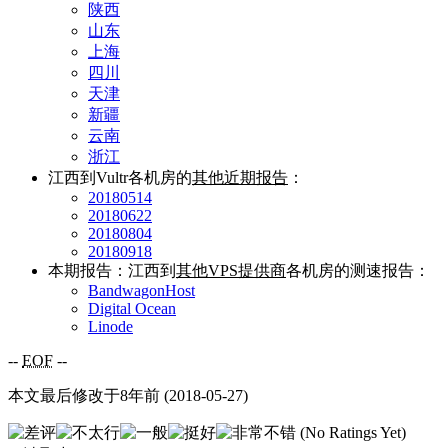
陕西
山东
上海
四川
天津
新疆
云南
浙江
江西到Vultr各机房的
其他近期报告
：
20180514
20180622
20180804
20180918
本期报告：江西到
其他VPS提供商
各机房的测速报告：
BandwagonHost
Digital Ocean
Linode
--
EOF
--
本文最后修改于8年前 (2018-05-27)
(No Ratings Yet)