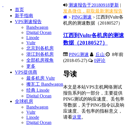
测速报告于20180918更新
|
首页
发条微信，获取最新测速报告
新手指南
PING测速
江西到Vultr各
>
>
VPS测速报告
机房的测速数据（20180527）
Bandwagon
Digital Ocean
江西到Vultr各机房的测速
Linode
数据（20180527）
Vultr
北京到各机房
浙江到各机房
PING测速
丘山
8年前
全部机房视角
(2018-05-27)
0
评论
更多
VPS提供商
导读
最多机房 Vultr
搬瓦工 Bandwagon
本文是本站VPS主机网络测试
经典 Linode
报告系列的一部分，主要提供
Digital Ocean
PING测试的响应速度、丢包率
全球机房
等数据，关于PING指令以及响
Bandwagon
应速度、丢包率的指标意义，
Vultr
请看
这里
。
Linode
Digital Ocean