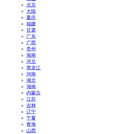
北京
大陆
重庆
福建
甘肃
广东
广西
贵州
海南
河北
黑龙江
河南
湖北
湖南
内蒙古
江苏
吉林
辽宁
宁夏
青海
山西