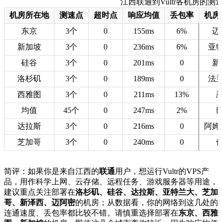
江西联通到Vultr各机房的测速数据
机房所在地
测速点
超时点
响应均值
丢包率
机房
东京
3个
0
155ms
6%
迈
新加坡
3个
0
236ms
6%
亚
硅谷
3个
0
201ms
0
新
洛杉矶
3个
0
189ms
0
法
西雅图
3个
0
211ms
13%
均值
45个
0
247ms
2%
达拉斯
3个
0
216ms
0
阿姆
芝加哥
3个
0
240ms
0
简评：如果你是来自江西的
联通
用户，想运行Vultr的VPS产
品，用作科学上网、云存储、远程任务、游戏服务器等用途，
建议重点关注部署在
洛杉矶、硅谷、达拉斯、亚特兰大、芝加
哥、新泽西、迈阿密
的机房；从数据看，你的网络到这几处的
连通速度、丢包率都比较不错。请慎重选择部署在
东京、西雅