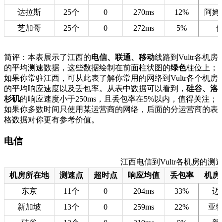
达拉斯
25个
0
270ms
12%
阿姆
芝加哥
25个
0
272ms
5%
简评：本表展示了江西的
电信、联通、移动
线路到Vultr各机房
的平均测速数据，这些数据绘制在前面柱状图的
绿色
柱位上；
如果你常驻江西，可从此表了解你常用的网络到Vultr各个机房
的平均响应速度以及丢包率。从表中数据可以看到，
硅谷、洛
杉矶
的响应速度小于250ms，且丢包率在5%以内，值得关注；
如果你多数时间只使用某运营商的网络，后面的分运营商的表
格数据对你更有参考价值。
电信
江西电信到Vultr各机房的测速数据
机房所在地
测速点
超时点
响应均值
丢包率
机房
东京
11个
0
204ms
33%
迈
新加坡
13个
0
259ms
22%
亚