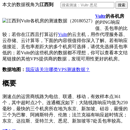
本文的数据视角为
江西到
Vultr
的各机房
的PING响应
值、丢包率的比
较；若你在江西且打算运行
Vultr
的云主机，用作代理服务器、
云存储、云计算等，下面的内容很值得你深入了解。若有响应
值接近、丢包率差距大的多个机房可选择，请优先选择丢包率
低的；若Vultr的这些机房的数据都不理想，你可以查看本文结
尾链接的其他VPS提供商的数据，发现可用性更好的机房。
数据地图：
我应该关注哪类VPS测速数据？
概要
测速点的运营商线路为电信、联通、移动，有效样本点361
个，其中超时点2个。连通概况如下：大陆线路响应均值为259
毫秒，最快的三个机房所在地为东京、新加坡、硅谷，最慢的
三个为巴黎、阿姆斯特丹、伦敦；法兰克福有响应超时情况；
东京、达拉斯、亚特兰大、悉尼、新加坡等7处丢包率较高。