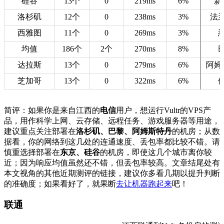
硅谷
13个
0
219ms
6%
新
洛杉矶
12个
0
238ms
3%
法
西雅图
11个
0
269ms
3%
均值
186个
2个
270ms
8%
达拉斯
13个
0
279ms
6%
阿姆
芝加哥
13个
0
322ms
6%
简评：如果你是来自江西的
电信
用户，想运行Vultr的VPS产
品，用作科学上网、云存储、远程任务、游戏服务器等用途，
建议重点关注部署在
洛杉矶、巴黎、阿姆斯特丹
的机房；从数
据看，你的网络到这几处的连通速度、丢包率都比较不错。请
慎重选择部署在
东京、硅谷
的机房，即使这几个城市离你较
近；因为响应均值虽然还不错，但丢包率较高。文章结尾处有
本文视角的其他近期测评的链接，建议你多看几期以提升判断
的准确度；如果看好了，就果断
去让机器跑起来
吧！
联通