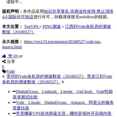
读取中...
版权声明：
本作品采用
知识共享署名-非商业性使用-禁止演绎
4.0 国际许可协议
进行许可，转载请保留无nofollow的链接。
本文位置：
TopVPS
»
PING测速
»
江西到Vultr各机房的测速
数据（20180527）
永久链接：
https://vps123.top/pingtest/20180527-vultr-isp-
jiangxi.html
赞 (
0
)
or
分享
0
Vultr
贵州到Vultr各机房的测速数据（20180527）
黑龙江到Vultr
各机房的测速数据（20180527）
DigitalOcean、Lightsail、Linode、UpCloud、Vultr性能
基准测试比较
Vultr、Linode、DigitalOcean、Amazon、阿里云的服务
质量比较
究竟哪家VPS提供商最主流，哪些是墙外开花墙内香