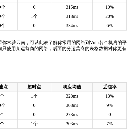
0个
0
315ms
10%
9个
1个
318ms
20%
0个
0
334ms
6%
你常驻云南，可从此表了解你常用的网络到Vultr各个机房的平
时间只使用某运营商的网络，后面的分运营商的表格数据对你更有
速点
超时点
响应均值
丢包率
9个
1个
328ms
13%
0个
0
308ms
9%
9个
0
273ms
0
9个
1个
303ms
7%