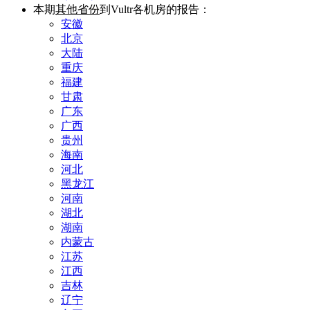
本期
其他省份
到Vultr各机房的报告：
安徽
北京
大陆
重庆
福建
甘肃
广东
广西
贵州
海南
河北
黑龙江
河南
湖北
湖南
内蒙古
江苏
江西
吉林
辽宁