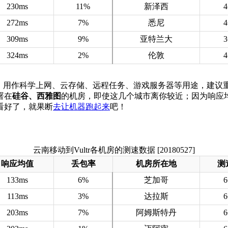
230ms
11%
新泽西
272ms
7%
悉尼
309ms
9%
亚特兰大
324ms
2%
伦敦
S产品，用作科学上网、云存储、远程任务、游戏服务器等用途，建议
署在
硅谷、西雅图
的机房，即使这几个城市离你较近；因为响应
看好了，就果断
去让机器跑起来
吧！
云南移动到Vultr各机房的测速数据 [20180527]
响应均值
丢包率
机房所在地
测
133ms
6%
芝加哥
113ms
3%
达拉斯
203ms
7%
阿姆斯特丹