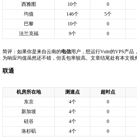
西雅图
10个
0
均值
146个
5个
巴黎
10个
0
法兰克福
9个
0
简评：如果你是来自云南的
电信
用户，想运行Vultr的VP
为响应均值虽然还不错，但丢包率较高。文章结尾处有本文视
联通
机房所在地
测速点
超时点
东京
4个
0
新加坡
4个
0
硅谷
4个
0
洛杉矶
4个
0