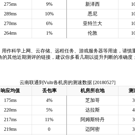
275ms
9%
新泽西
1
289ms
10%
悉尼
1
270ms
6%
亚特兰大
1
264ms
1%
伦敦
1
S产品，用作科学上网、云存储、远程任务、游戏服务器等用途，请慎
角的其他近期测评的链接，建议你多看几期以提升判断的准确度
云南联通到Vultr各机房的测速数据 [20180527]
响应均值
丢包率
机房所在地
测
175ms
4%
芝加哥
220ms
5%
达拉斯
217ms
11%
阿姆斯特丹
219ms
0
迈阿密