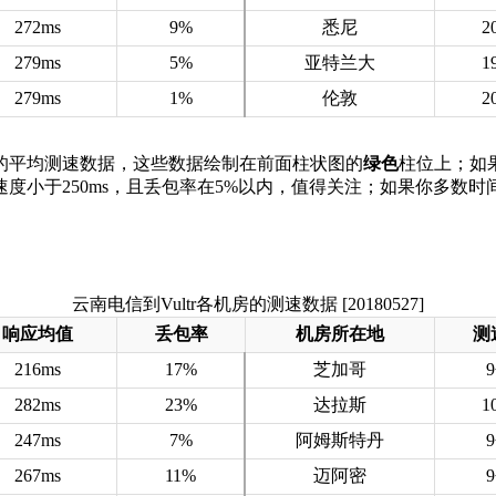
272ms
9%
悉尼
2
279ms
5%
亚特兰大
1
279ms
1%
伦敦
2
机房的平均测速数据，这些数据绘制在前面柱状图的
绿色
柱位上；如果
速度小于250ms，且丢包率在5%以内，值得关注；如果你多数
云南电信到Vultr各机房的测速数据 [20180527]
响应均值
丢包率
机房所在地
测
216ms
17%
芝加哥
282ms
23%
达拉斯
1
247ms
7%
阿姆斯特丹
267ms
11%
迈阿密