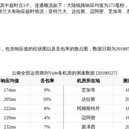
，其中超时点5个。连通概况如下：大陆线路响应均值为272毫
特兰大有响应超时情况；亚特兰大、达拉斯、迈阿密、芝加哥、悉
云南全部运营商到Vultr各机房的测速数据 [20180527]
响应均值
丢包率
机房所在地
测
174ms
9%
芝加哥
1
205ms
10%
达拉斯
2
222ms
8%
阿姆斯特丹
1
229ms
4%
迈阿密
1
232ms
7%
新泽西
2