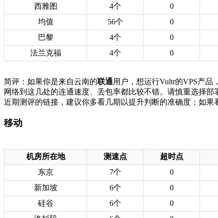
西雅图
4个
0
均值
56个
0
巴黎
4个
0
法兰克福
4个
0
简评：如果你是来自云南的
联通
用户，想运行Vultr的VP
网络到这几处的连通速度、丢包率都比较不错。请慎重选择部
近期测评的链接，建议你多看几期以提升判断的准确度；如果
移动
机房所在地
测速点
超时点
东京
7个
0
新加坡
6个
0
硅谷
6个
0