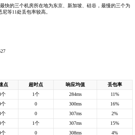
秒，最快的三个机房所在地为东京、新加坡、硅谷，最慢的三个为
尼等11处丢包率较高。
速点
超时点
响应均值
丢包率
8个
1个
284ms
11%
0个
0
300ms
16%
8个
0
307ms
2%
8个
1个
307ms
15%
0个
0
308ms
4%