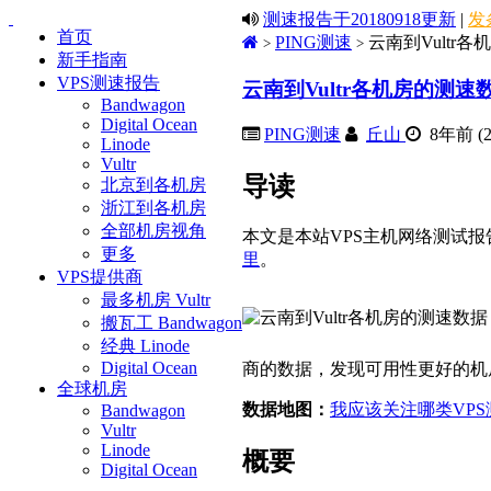
测速报告于20180918更新
|
发
首页
PING测速
云南到Vultr各
>
>
新手指南
VPS测速报告
云南到Vultr各机房的测速数
Bandwagon
Digital Ocean
PING测速
丘山
8年前 (20
Linode
Vultr
导读
北京到各机房
浙江到各机房
全部机房视角
本文是本站VPS主机网络测试报
更多
里
。
VPS提供商
最多机房 Vultr
搬瓦工 Bandwagon
经典 Linode
Digital Ocean
商的数据，发现可用性更好的机
全球机房
数据地图：
我应该关注哪类VP
Bandwagon
Vultr
Linode
概要
Digital Ocean