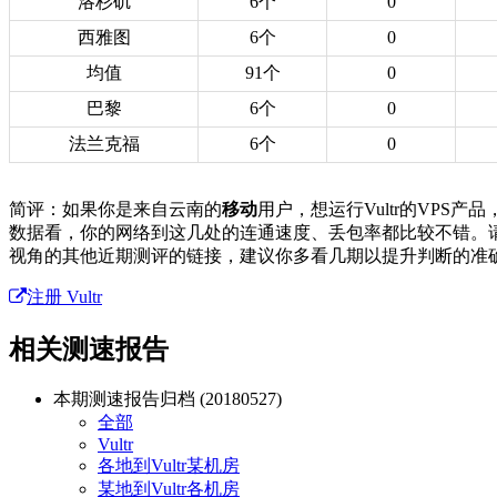
洛杉矶
6个
0
西雅图
6个
0
均值
91个
0
巴黎
6个
0
法兰克福
6个
0
简评：如果你是来自云南的
移动
用户，想运行Vultr的VP
数据看，你的网络到这几处的连通速度、丢包率都比较不错。
视角的其他近期测评的链接，建议你多看几期以提升判断的准
注册 Vultr
相关测速报告
本期测速报告归档 (20180527)
全部
Vultr
各地到Vultr某机房
某地到Vultr各机房