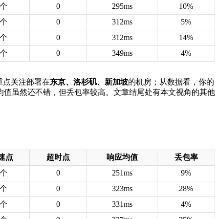
4个
0
295ms
10%
4个
0
312ms
5%
3个
0
312ms
14%
4个
0
349ms
4%
重点关注部署在
东京、洛杉矶、新加坡
的机房；从数据看，你的
均值虽然还不错，但丢包率较高。文章结尾处有本文视角的其他
速点
超时点
响应均值
丢包率
6个
0
251ms
9%
6个
0
323ms
28%
6个
0
331ms
4%