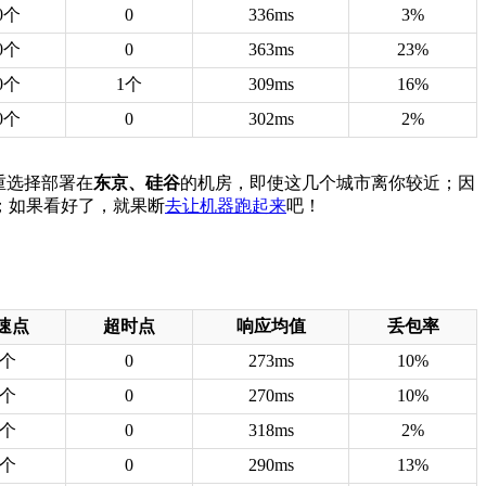
0个
0
336ms
3%
0个
0
363ms
23%
0个
1个
309ms
16%
0个
0
302ms
2%
重选择部署在
东京、硅谷
的机房，即使这几个城市离你较近；因
；如果看好了，就果断
去让机器跑起来
吧！
速点
超时点
响应均值
丢包率
3个
0
273ms
10%
4个
0
270ms
10%
3个
0
318ms
2%
3个
0
290ms
13%