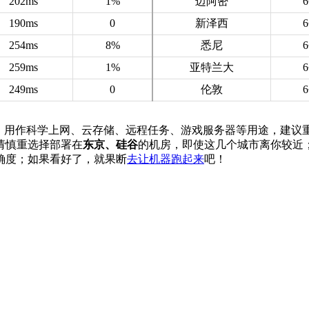
202ms
1%
迈阿密
190ms
0
新泽西
254ms
8%
悉尼
259ms
1%
亚特兰大
249ms
0
伦敦
S产品，用作科学上网、云存储、远程任务、游戏服务器等用途，建议
请慎重选择部署在
东京、硅谷
的机房，即使这几个城市离你较近
确度；如果看好了，就果断
去让机器跑起来
吧！