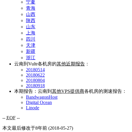
宁夏
青海
山西
陕西
山东
上海
四川
天津
新疆
浙江
云南到Vultr各机房的
其他近期报告
：
20180514
20180622
20180804
20180918
本期报告：云南到
其他VPS提供商
各机房的测速报告：
BandwagonHost
Digital Ocean
Linode
--
EOF
--
本文最后修改于8年前 (2018-05-27)