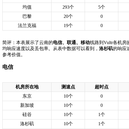
均值
293个
5个
巴黎
20个
0
法兰克福
19个
0
简评：本表展示了云南的
电信、联通、移动
线路到Vultr各
均响应速度以及丢包率。从表中数据可以看到，
洛杉矶
的响应
参考价值。
电信
机房所在地
测速点
超时点
东京
10个
0
新加坡
10个
0
硅谷
10个
1个
洛杉矶
10个
1个