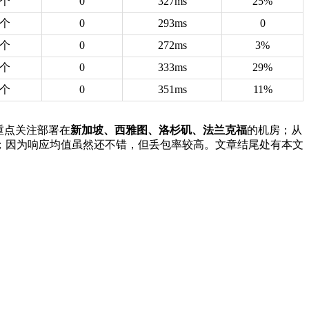
6个
0
327ms
25%
6个
0
293ms
0
6个
0
272ms
3%
6个
0
333ms
29%
6个
0
351ms
11%
重点关注部署在
新加坡、西雅图、洛杉矶、法兰克福
的机房；从
；因为响应均值虽然还不错，但丢包率较高。文章结尾处有本文