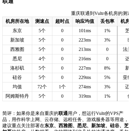
联通
重庆联通到Vultr各机房的测速数据
机房所在地
测速点
超时点
响应均值
丢包率
机房
东京
5个
0
101ms
1%
芝
新加坡
5个
0
223ms
3%
西雅图
5个
0
213ms
0
法
悉尼
4个
0
216ms
0
达
洛杉矶
5个
0
227ms
8%
新
硅谷
5个
0
229ms
5%
亚
均值
72个
1个
274ms
3%
迈
阿姆斯特丹
5个
0
319ms
1%
简评：如果你是来自重庆的
联通
用户，想运行Vultr的VPS产
品，用作科学上网、云存储、远程任务、游戏服务器等用途，
建议重点关注部署在
东京、西雅图、悉尼、新加坡、硅谷、芝