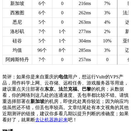
新加坡
6个
0
216ms
7%
西雅图
6个
0
262ms
3%
法
悉尼
5个
0
263ms
4%
达
洛杉矶
7个
1个
277ms
2%
新
硅谷
5个
1个
304ms
10%
亚
均值
96个
8个
285ms
3%
迈
阿姆斯特丹
7个
0
257ms
0
简评：如果你是来自重庆的
电信
用户，想运行Vultr的VPS产
品，用作科学上网、云存储、远程任务、游戏服务器等用途，
建议重点关注部署在
东京、法兰克福、巴黎
的机房；从数据
看，你的网络到这几处的连通速度、丢包率都比较不错。请慎
重选择部署在
新加坡
的机房，即使此处离你较近；因为响应均
值虽然还不错，但丢包率较高。文章结尾处有本文视角的其他
近期测评的链接，建议你多看几期以提升判断的准确度；如果
看好了，就果断
去让机器跑起来
吧！