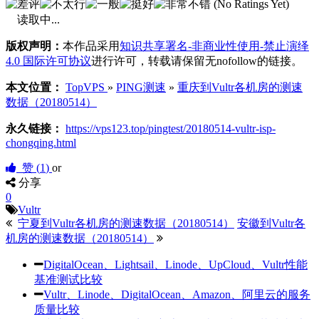
(No Ratings Yet)
读取中...
版权声明：
本作品采用
知识共享署名-非商业性使用-禁止演绎
4.0 国际许可协议
进行许可，转载请保留无nofollow的链接。
本文位置：
TopVPS
»
PING测速
»
重庆到Vultr各机房的测速
数据（20180514）
永久链接：
https://vps123.top/pingtest/20180514-vultr-isp-
chongqing.html
赞 (
1
)
or
分享
0
Vultr
宁夏到Vultr各机房的测速数据（20180514）
安徽到Vultr各
机房的测速数据（20180514）
DigitalOcean、Lightsail、Linode、UpCloud、Vultr性能
基准测试比较
Vultr、Linode、DigitalOcean、Amazon、阿里云的服务
质量比较