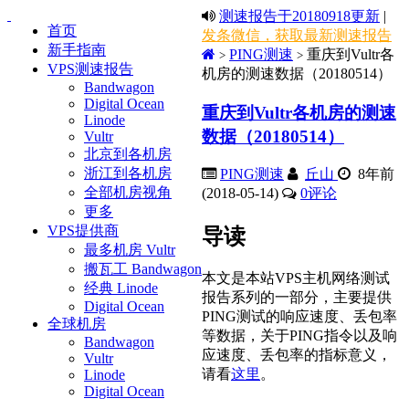
测速报告于20180918更新
|
首页
发条微信，获取最新测速报告
新手指南
PING测速
重庆到Vultr各
>
>
VPS测速报告
机房的测速数据（20180514）
Bandwagon
Digital Ocean
重庆到Vultr各机房的测速
Linode
数据（20180514）
Vultr
北京到各机房
浙江到各机房
PING测速
丘山
8年前
全部机房视角
(2018-05-14)
0
评论
更多
VPS提供商
导读
最多机房 Vultr
搬瓦工 Bandwagon
本文是本站VPS主机网络测试
经典 Linode
报告系列的一部分，主要提供
Digital Ocean
PING测试的响应速度、丢包率
全球机房
等数据，关于PING指令以及响
Bandwagon
应速度、丢包率的指标意义，
Vultr
请看
这里
。
Linode
Digital Ocean