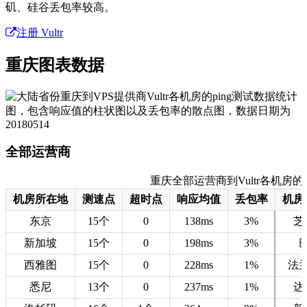
矶、硅谷丢包率较高。
注册 Vultr
重庆图表数据
全部运营商
重庆全部运营商到Vultr各机房的测速数
机房所在地
测速点
超时点
响应均值
丢包率
机房
东京
15个
0
138ms
3%
芝
新加坡
15个
0
198ms
3%
西雅图
15个
0
228ms
1%
法
悉尼
13个
0
237ms
1%
达