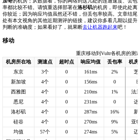
加哥
的机房；从数据看，你的网络到这几处的连通速度、丢包
率都比较不错。请慎重选择部署在
洛杉矶
的机房，即使此处离
你较近；因为响应均值虽然还不错，但丢包率较高。文章结尾
处有本文视角的其他近期测评的链接，建议你多看几期以提升
判断的准确度；如果看好了，就果断
去让机器跑起来
吧！
移动
重庆移动到Vultr各机房的测速数据
机房所在地
测速点
超时点
响应均值
丢包率
机房
东京
3个
0
161ms
2%
芝
新加坡
4个
0
156ms
0
西雅图
4个
0
210ms
1%
法
悉尼
4个
0
231ms
0
达
洛杉矶
4个
0
287ms
16%
新
硅谷
4个
0
270ms
9%
亚
均值
57个
0
274ms
5%
迈