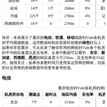
洛杉矶
16个
1个
264ms
9%
新
硅谷
14个
1个
268ms
8%
亚
均值
225个
9个
278ms
4%
迈
阿姆斯特丹
16个
0
279ms
0
简评：本表展示了重庆的
电信、联通、移动
线路到Vultr各机房
的平均测速数据，这些数据绘制在前面柱状图的
绿色
柱位上；
如果你常驻重庆，可从此表了解你常用的网络到Vultr各个机房
的平均响应速度以及丢包率。从表中数据可以看到，
东京、新
加坡、西雅图、悉尼
的响应速度小于250ms，且丢包率在5%以
内，值得关注；如果你多数时间只使用某运营商的网络，后面
的分运营商的表格数据对你更有参考价值。
电信
重庆电信到Vultr各机房的测速数据
机房所在地
测速点
超时点
响应均值
丢包率
机房
东京
7个
0
153ms
5%
芝