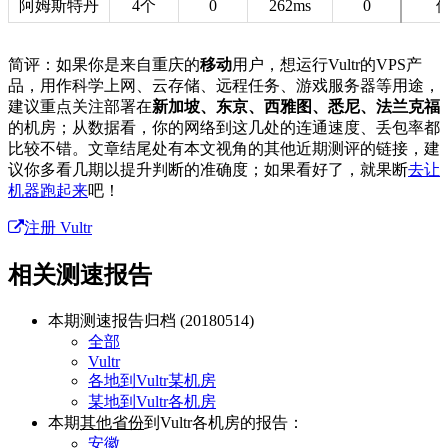
阿姆斯特丹
4个
0
262ms
0
简评：如果你是来自重庆的
移动
用户，想运行Vultr的VPS产
品，用作科学上网、云存储、远程任务、游戏服务器等用途，
建议重点关注部署在
新加坡、东京、西雅图、悉尼、法兰克福
的机房；从数据看，你的网络到这几处的连通速度、丢包率都
比较不错。文章结尾处有本文视角的其他近期测评的链接，建
议你多看几期以提升判断的准确度；如果看好了，就果断
去让
机器跑起来
吧！
注册 Vultr
相关测速报告
本期测速报告归档 (20180514)
全部
Vultr
各地到Vultr某机房
某地到Vultr各机房
本期
其他省份
到Vultr各机房的报告：
安徽