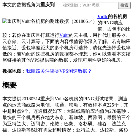
本文的数据视角为
重庆到
Vultr
的各机房
的PING响应
值、丢包率的比
较；若你在重庆且打算运行
Vultr
的云主机，用作代理服务器、
云存储、云计算等，下面的内容很值得你深入了解。若有响应
值接近、丢包率差距大的多个机房可选择，请优先选择丢包率
低的；若Vultr的这些机房的数据都不理想，你可以查看本文结
尾链接的其他VPS提供商的数据，发现可用性更好的机房。
数据地图：
我应该关注哪类VPS测速数据？
概要
本文提供20180514重庆到Vultr各机房的PING测试结果，测速
点的运营商线路为电信、联通、移动，有效样本点225个，其
中超时点9个。连通概况如下：大陆线路响应均值为278毫秒，
最快的三个机房所在地为东京、新加坡、西雅图，最慢的三个
为亚特兰大、迈阿密、伦敦；巴黎、洛杉矶、硅谷、法兰克
福、达拉斯等8处有响应超时情况；亚特兰大、达拉斯、洛杉