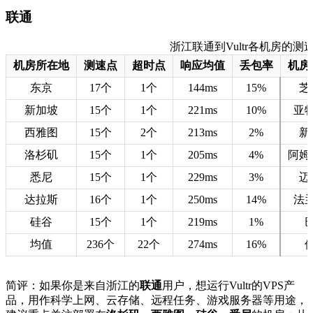
联通
浙江联通到Vultr各机房的测速数据
机房所在地
测速点
超时点
响应均值
丢包率
机房
东京
17个
1个
144ms
15%
芝
新加坡
15个
1个
221ms
10%
亚
西雅图
15个
2个
213ms
2%
新
洛杉矶
15个
1个
205ms
4%
阿姆
悉尼
15个
1个
229ms
3%
迈
达拉斯
16个
1个
250ms
14%
法
硅谷
15个
1个
219ms
1%
均值
236个
22个
274ms
16%
简评：如果你是来自浙江的
联通
用户，想运行Vultr的VPS产
品，用作科学上网、云存储、远程任务、游戏服务器等用途，