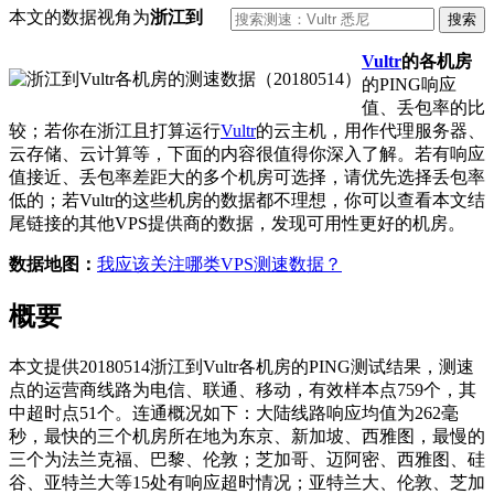
本文的数据视角为
浙江到
Vultr
的各机房
的PING响应
值、丢包率的比
较；若你在浙江且打算运行
Vultr
的云主机，用作代理服务器、
云存储、云计算等，下面的内容很值得你深入了解。若有响应
值接近、丢包率差距大的多个机房可选择，请优先选择丢包率
低的；若Vultr的这些机房的数据都不理想，你可以查看本文结
尾链接的其他VPS提供商的数据，发现可用性更好的机房。
数据地图：
我应该关注哪类VPS测速数据？
概要
本文提供20180514浙江到Vultr各机房的PING测试结果，测速
点的运营商线路为电信、联通、移动，有效样本点759个，其
中超时点51个。连通概况如下：大陆线路响应均值为262毫
秒，最快的三个机房所在地为东京、新加坡、西雅图，最慢的
三个为法兰克福、巴黎、伦敦；芝加哥、迈阿密、西雅图、硅
谷、亚特兰大等15处有响应超时情况；亚特兰大、伦敦、芝加