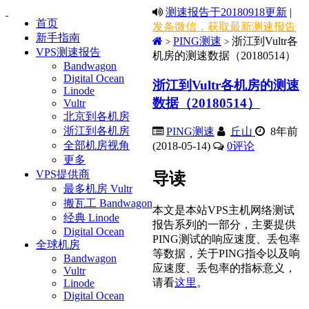
测速报告于20180918更新
|
首页
发条微信，获取最新测速报告
新手指南
PING测速
浙江到Vultr各
>
>
VPS测速报告
机房的测速数据（20180514）
Bandwagon
Digital Ocean
浙江到Vultr各机房的测速
Linode
数据（20180514）
Vultr
北京到各机房
浙江到各机房
PING测速
丘山
8年前
全部机房视角
(2018-05-14)
0
评论
更多
VPS提供商
导读
最多机房 Vultr
搬瓦工 Bandwagon
本文是本站VPS主机网络测试
经典 Linode
报告系列的一部分，主要提供
Digital Ocean
PING测试的响应速度、丢包率
全球机房
等数据，关于PING指令以及响
Bandwagon
应速度、丢包率的指标意义，
Vultr
请看
这里
。
Linode
Digital Ocean