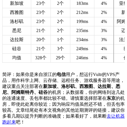
新加坡
23个
2个
183ms
4%
亚
西雅图
23个
2个
212ms
2%
新
洛杉矶
23个
2个
199ms
4%
阿姆
悉尼
21个
2个
235ms
3%
迈
达拉斯
20个
1个
234ms
3%
法
硅谷
21个
3个
249ms
4%
均值
328个
29个
246ms
4%
简评：如果你是来自浙江的
电信
用户，想运行Vultr的VPS产
品，用作科学上网、云存储、远程任务、游戏服务器等用途，
建议重点关注部署在
新加坡、洛杉矶、西雅图、达拉斯、悉
尼、阿姆斯特丹、硅谷
的机房；从数据看，你的网络到这几处
的连通速度、丢包率都比较不错。请慎重选择部署在
东京
的机
房，即使此处离你较近；因为响应均值虽然还不错，但丢包率
较高。文章结尾处有本文视角的其他近期测评的链接，建议你
多看几期以提升判断的准确度；如果看好了，就果断
去让机器
跑起来
吧！