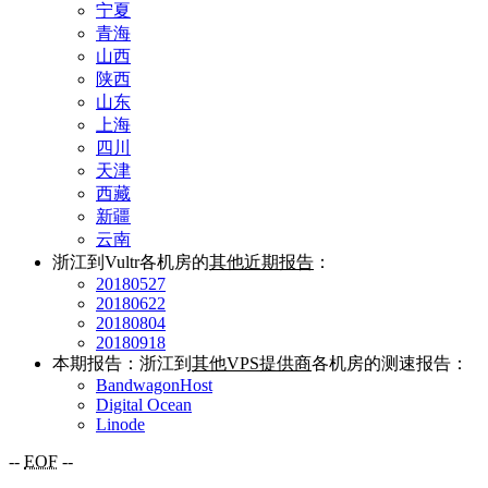
宁夏
青海
山西
陕西
山东
上海
四川
天津
西藏
新疆
云南
浙江到Vultr各机房的
其他近期报告
：
20180527
20180622
20180804
20180918
本期报告：浙江到
其他VPS提供商
各机房的测速报告：
BandwagonHost
Digital Ocean
Linode
--
EOF
--