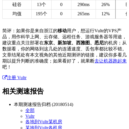
硅谷
13个
0
290ms
26%
均值
195个
0
265ms
12%
简评：如果你是来自浙江的
移动
用户，想运行Vultr的VPS产
品，用作科学上网、云存储、远程任务、游戏服务器等用途，
建议重点关注部署在
东京、新加坡、西雅图、悉尼
的机房；从
数据看，你的网络到这几处的连通速度、丢包率都比较不错。
文章结尾处有本文视角的其他近期测评的链接，建议你多看几
期以提升判断的准确度；如果看好了，就果断
去让机器跑起来
吧！
注册 Vultr
相关测速报告
本期测速报告归档 (20180514)
全部
Vultr
各地到Vultr某机房
某地到Vultr各机房