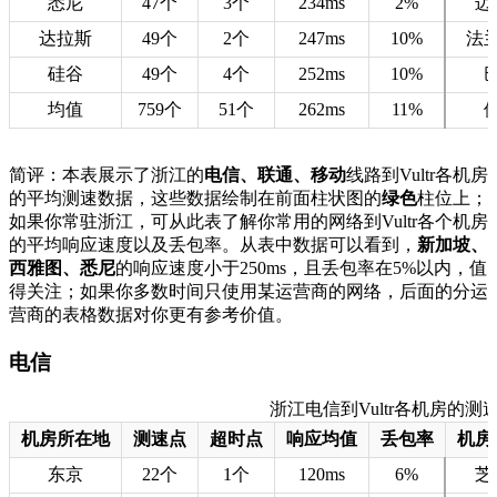
悉尼
47个
3个
234ms
2%
迈
达拉斯
49个
2个
247ms
10%
法
硅谷
49个
4个
252ms
10%
均值
759个
51个
262ms
11%
简评：本表展示了浙江的
电信、联通、移动
线路到Vultr各机房
的平均测速数据，这些数据绘制在前面柱状图的
绿色
柱位上；
如果你常驻浙江，可从此表了解你常用的网络到Vultr各个机房
的平均响应速度以及丢包率。从表中数据可以看到，
新加坡、
西雅图、悉尼
的响应速度小于250ms，且丢包率在5%以内，值
得关注；如果你多数时间只使用某运营商的网络，后面的分运
营商的表格数据对你更有参考价值。
电信
浙江电信到Vultr各机房的测速数据
机房所在地
测速点
超时点
响应均值
丢包率
机房
东京
22个
1个
120ms
6%
芝