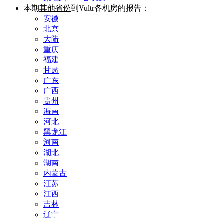
本期
其他省份
到Vultr各机房的报告：
安徽
北京
大陆
重庆
福建
甘肃
广东
广西
贵州
海南
河北
黑龙江
河南
湖北
湖南
内蒙古
江苏
江西
吉林
辽宁