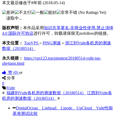
本文最后修改于8年前 (2018-05-14)
(No Ratings Yet)
读取中...
版权声明：
本作品采用
知识共享署名-非商业性使用-禁止演绎
4.0 国际许可协议
进行许可，转载请保留无nofollow的链接。
本文位置：
TopVPS
»
PING测速
»
浙江到Vultr各机房的测速
数据（20180514）
永久链接：
https://vps123.top/pingtest/20180514-vultr-isp-
zhejiang.html
赞 (
0
)
or
分享
0
Vultr
福建到Vultr各机房的测速数据（20180514）
江西到Vultr各
机房的测速数据（20180514）
DigitalOcean、Lightsail、Linode、UpCloud、Vultr性能
基准测试比较