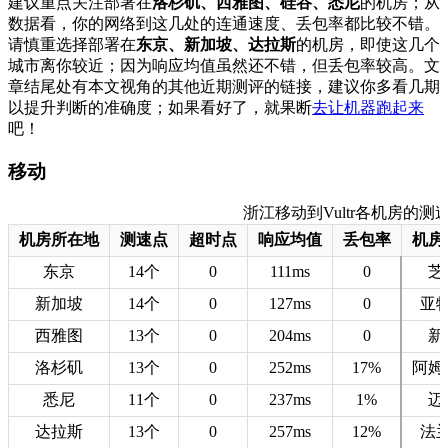
建议重点关注部署在
洛杉矶、西雅图、硅谷、悉尼
的机房；从
数据看，你的网络到这几处的连通速度、丢包率都比较不错。
请慎重选择部署在
东京、新加坡、达拉斯
的机房，即使这几个
城市离你较近；因为响应均值虽然还不错，但丢包率较高。文
章结尾处有本文视角的其他近期测评的链接，建议你多看几期
以提升判断的准确度；如果看好了，就果断
去让机器跑起来
吧！
移动
浙江移动到Vultr各机房的测速数据
机房所在地
测速点
超时点
响应均值
丢包率
机房
东京
14个
0
111ms
0
芝
新加坡
14个
0
127ms
0
亚
西雅图
13个
0
204ms
0
新
洛杉矶
13个
0
252ms
17%
阿姆
悉尼
11个
0
237ms
1%
迈
达拉斯
13个
0
257ms
12%
法