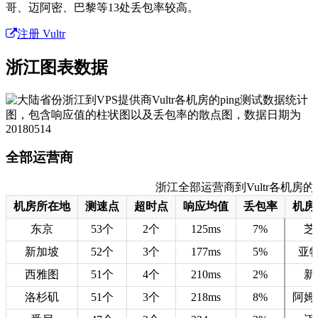
哥、迈阿密、巴黎等13处丢包率较高。
注册 Vultr
浙江图表数据
全部运营商
浙江全部运营商到Vultr各机房的测速数
机房所在地
测速点
超时点
响应均值
丢包率
机房
东京
53个
2个
125ms
7%
芝
新加坡
52个
3个
177ms
5%
亚
西雅图
51个
4个
210ms
2%
新
洛杉矶
51个
3个
218ms
8%
阿姆