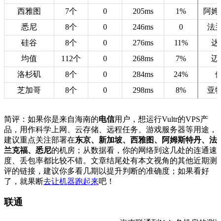
西雅图
7个
0
205ms
1%
阿姆
悉尼
8个
0
246ms
0
法
硅谷
8个
0
276ms
11%
达
均值
112个
0
268ms
7%
迈
洛杉矶
8个
0
284ms
24%
芝加哥
8个
0
298ms
8%
亚
简评：如果你是来自海南的
电信
用户，想运行Vultr的VPS产
品，用作科学上网、云存储、远程任务、游戏服务器等用途，
建议重点关注部署在
东京、新加坡、西雅图、阿姆斯特丹、法
兰克福、悉尼
的机房；从数据看，你的网络到这几处的连通速
度、丢包率都比较不错。文章结尾处有本文视角的其他近期测
评的链接，建议你多看几期以提升判断的准确度；如果看好
了，就果断
去让机器跑起来
吧！
联通