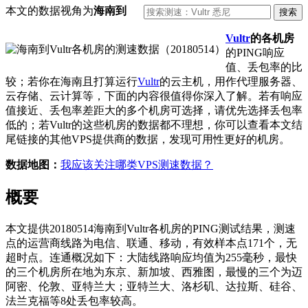
本文的数据视角为
海南到
Vultr
的各机房
的PING响应
值、丢包率的比
较；若你在海南且打算运行
Vultr
的云主机，用作代理服务器、
云存储、云计算等，下面的内容很值得你深入了解。若有响应
值接近、丢包率差距大的多个机房可选择，请优先选择丢包率
低的；若Vultr的这些机房的数据都不理想，你可以查看本文结
尾链接的其他VPS提供商的数据，发现可用性更好的机房。
数据地图：
我应该关注哪类VPS测速数据？
概要
本文提供20180514海南到Vultr各机房的PING测试结果，测速
点的运营商线路为电信、联通、移动，有效样本点171个，无
超时点。连通概况如下：大陆线路响应均值为255毫秒，最快
的三个机房所在地为东京、新加坡、西雅图，最慢的三个为迈
阿密、伦敦、亚特兰大；亚特兰大、洛杉矶、达拉斯、硅谷、
法兰克福等8处丢包率较高。