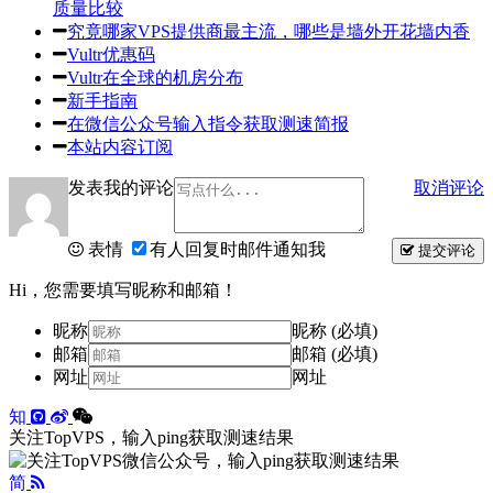
质量比较
究竟哪家VPS提供商最主流，哪些是墙外开花墙内香
Vultr优惠码
Vultr在全球的机房分布
新手指南
在微信公众号输入指令获取测速简报
本站内容订阅
发表我的评论
取消评论
表情
有人回复时邮件通知我
提交评论
Hi，您需要填写昵称和邮箱！
昵称
昵称 (必填)
邮箱
邮箱 (必填)
网址
网址
知
关注TopVPS，输入ping获取测速结果
简