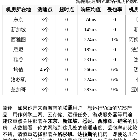
海南联通到Vultr各机房的测速数据
机房所在地
测速点
超时点
响应均值
丢包率
机房
东京
3个
0
74ms
0
新加坡
3个
0
145ms
0
新
西雅图
3个
0
224ms
1%
阿姆
悉尼
3个
0
185ms
0
法
硅谷
3个
0
231ms
0
达
均值
45个
0
266ms
6%
迈
洛杉矶
3个
0
224ms
6%
芝加哥
3个
0
283ms
9%
亚
简评：如果你是来自海南的
联通
用户，想运行Vultr的VPS产
品，用作科学上网、云存储、远程任务、游戏服务器等用途，
建议重点关注部署在
东京、新加坡、悉尼、西雅图、硅谷
的机
房；从数据看，你的网络到这几处的连通速度、丢包率都比较
不错。请慎重选择部署在
洛杉矶、达拉斯
的机房，即使这几个