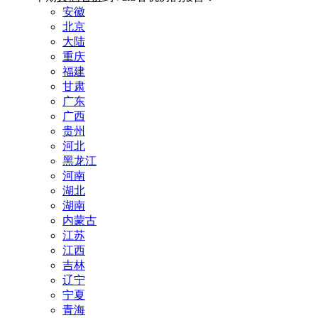
安徽
北京
大陆
重庆
福建
甘肃
广东
广西
贵州
河北
黑龙江
河南
湖北
湖南
内蒙古
江苏
江西
吉林
辽宁
宁夏
青海