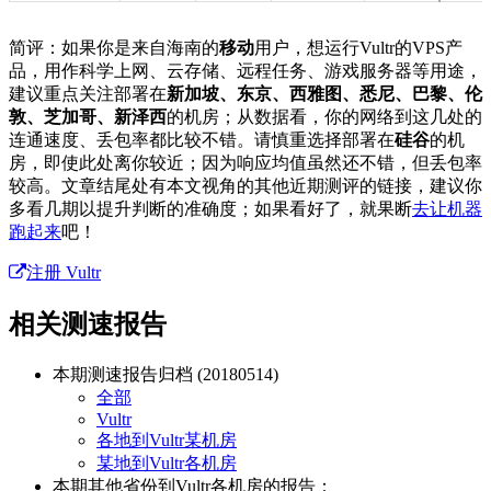
简评：如果你是来自海南的
移动
用户，想运行Vultr的VPS产
品，用作科学上网、云存储、远程任务、游戏服务器等用途，
建议重点关注部署在
新加坡、东京、西雅图、悉尼、巴黎、伦
敦、芝加哥、新泽西
的机房；从数据看，你的网络到这几处的
连通速度、丢包率都比较不错。请慎重选择部署在
硅谷
的机
房，即使此处离你较近；因为响应均值虽然还不错，但丢包率
较高。文章结尾处有本文视角的其他近期测评的链接，建议你
多看几期以提升判断的准确度；如果看好了，就果断
去让机器
跑起来
吧！
注册 Vultr
相关测速报告
本期测速报告归档 (20180514)
全部
Vultr
各地到Vultr某机房
某地到Vultr各机房
本期
其他省份
到Vultr各机房的报告：