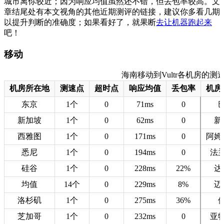
城市离你较近；因为响应均值虽然还不错，但丢包率较高。文
章结尾处有本文视角的其他近期测评的链接，建议你多看几期
以提升判断的准确度；如果看好了，就果断
去让机器跑起来
吧！
移动
海南移动到Vultr各机房的测速数据
机房所在地
测速点
超时点
响应均值
丢包率
机房
东京
1个
0
71ms
0
新加坡
1个
0
62ms
0
新
西雅图
1个
0
171ms
0
阿姆
悉尼
1个
0
194ms
0
法
硅谷
1个
0
228ms
22%
达
均值
14个
0
229ms
8%
迈
洛杉矶
1个
0
275ms
36%
芝加哥
1个
0
232ms
0
亚