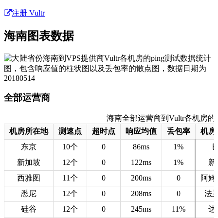
注册 Vultr
海南图表数据
全部运营商
海南全部运营商到Vultr各机房的测速数
机房所在地
测速点
超时点
响应均值
丢包率
机房
东京
10个
0
86ms
1%
新加坡
12个
0
122ms
1%
新
西雅图
11个
0
200ms
0
阿姆
悉尼
12个
0
208ms
0
法
硅谷
12个
0
245ms
11%
达