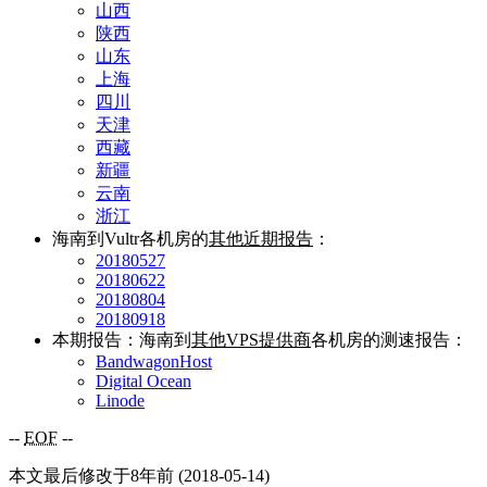
山西
陕西
山东
上海
四川
天津
西藏
新疆
云南
浙江
海南到Vultr各机房的
其他近期报告
：
20180527
20180622
20180804
20180918
本期报告：海南到
其他VPS提供商
各机房的测速报告：
BandwagonHost
Digital Ocean
Linode
--
EOF
--
本文最后修改于8年前 (2018-05-14)