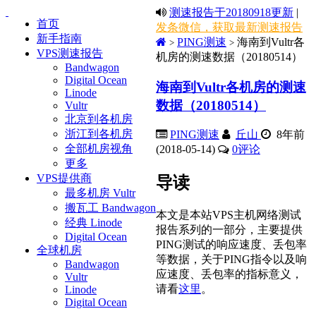
测速报告于20180918更新
|
首页
发条微信，获取最新测速报告
新手指南
PING测速
海南到Vultr各
>
>
VPS测速报告
机房的测速数据（20180514）
Bandwagon
Digital Ocean
海南到Vultr各机房的测速
Linode
数据（20180514）
Vultr
北京到各机房
浙江到各机房
PING测速
丘山
8年前
全部机房视角
(2018-05-14)
0
评论
更多
VPS提供商
导读
最多机房 Vultr
搬瓦工 Bandwagon
本文是本站VPS主机网络测试
经典 Linode
报告系列的一部分，主要提供
Digital Ocean
PING测试的响应速度、丢包率
全球机房
等数据，关于PING指令以及响
Bandwagon
应速度、丢包率的指标意义，
Vultr
请看
这里
。
Linode
Digital Ocean