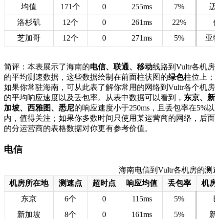
均值
171个
0
255ms
7%
迈
洛杉矶
12个
0
261ms
22%
芝加哥
12个
0
271ms
5%
亚
简评：本表展示了海南的
电信、联通、移动
线路到Vultr各机房
的平均测速数据，这些数据绘制在前面柱状图的
绿色
柱位上；
如果你常驻海南，可从此表了解你常用的网络到Vultr各个机房
的平均响应速度以及丢包率。从表中数据可以看到，
东京、新
加坡、西雅图、悉尼
的响应速度小于250ms，且丢包率在5%以
内，值得关注；如果你多数时间只使用某运营商的网络，后面
的分运营商的表格数据对你更有参考价值。
电信
海南电信到Vultr各机房的测速数据
机房所在地
测速点
超时点
响应均值
丢包率
机房
东京
6个
0
115ms
5%
新加坡
8个
0
161ms
5%
新