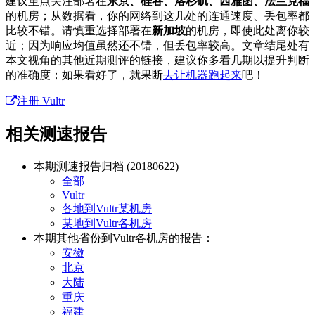
建议重点关注部署在
东京、硅谷、洛杉矶、西雅图、法兰克福
的机房；从数据看，你的网络到这几处的连通速度、丢包率都
比较不错。请慎重选择部署在
新加坡
的机房，即使此处离你较
近；因为响应均值虽然还不错，但丢包率较高。文章结尾处有
本文视角的其他近期测评的链接，建议你多看几期以提升判断
的准确度；如果看好了，就果断
去让机器跑起来
吧！
注册 Vultr
相关测速报告
本期测速报告归档 (20180622)
全部
Vultr
各地到Vultr某机房
某地到Vultr各机房
本期
其他省份
到Vultr各机房的报告：
安徽
北京
大陆
重庆
福建