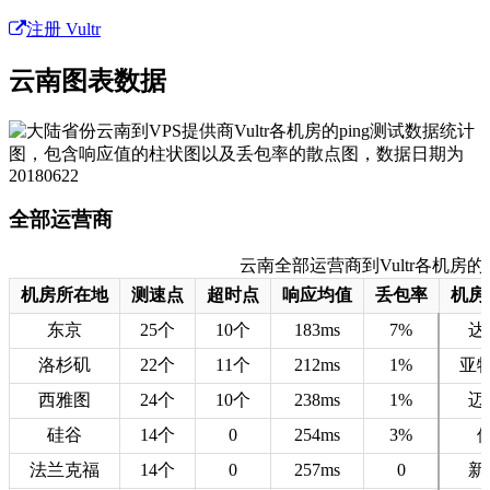
注册 Vultr
云南图表数据
全部运营商
云南全部运营商到Vultr各机房的测速数
机房所在地
测速点
超时点
响应均值
丢包率
机房
东京
25个
10个
183ms
7%
达
洛杉矶
22个
11个
212ms
1%
亚
西雅图
24个
10个
238ms
1%
迈
硅谷
14个
0
254ms
3%
法兰克福
14个
0
257ms
0
新