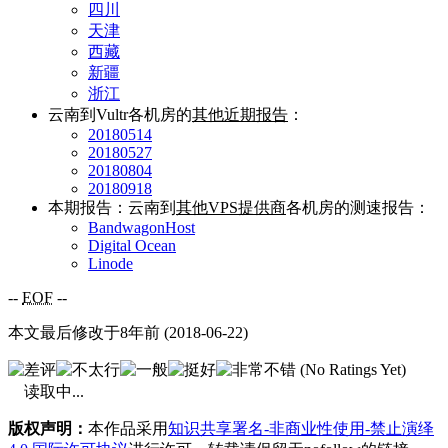
四川
天津
西藏
新疆
浙江
云南到Vultr各机房的
其他近期报告
：
20180514
20180527
20180804
20180918
本期报告：云南到
其他VPS提供商
各机房的测速报告：
BandwagonHost
Digital Ocean
Linode
--
EOF
--
本文最后修改于8年前 (2018-06-22)
(No Ratings Yet)
读取中...
版权声明：
本作品采用
知识共享署名-非商业性使用-禁止演绎