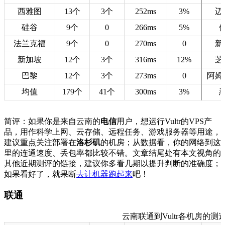
西雅图
13个
3个
252ms
3%
迈
硅谷
9个
0
266ms
5%
法兰克福
9个
0
270ms
0
新
新加坡
12个
3个
316ms
12%
芝
巴黎
12个
3个
273ms
0
阿姆
均值
179个
41个
300ms
3%
简评：如果你是来自云南的
电信
用户，想运行Vultr的VPS产
品，用作科学上网、云存储、远程任务、游戏服务器等用途，
建议重点关注部署在
洛杉矶
的机房；从数据看，你的网络到这
里的连通速度、丢包率都比较不错。文章结尾处有本文视角的
其他近期测评的链接，建议你多看几期以提升判断的准确度；
如果看好了，就果断
去让机器跑起来
吧！
联通
云南联通到Vultr各机房的测速数据