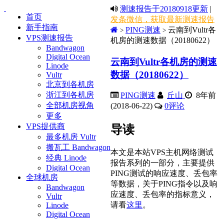
测速报告于20180918更新
|
首页
发条微信，获取最新测速报告
新手指南
PING测速
云南到Vultr各
>
>
VPS测速报告
机房的测速数据（20180622）
Bandwagon
Digital Ocean
云南到Vultr各机房的测速
Linode
数据（20180622）
Vultr
北京到各机房
浙江到各机房
PING测速
丘山
8年前
全部机房视角
(2018-06-22)
0
评论
更多
VPS提供商
导读
最多机房 Vultr
搬瓦工 Bandwagon
本文是本站VPS主机网络测试
经典 Linode
报告系列的一部分，主要提供
Digital Ocean
PING测试的响应速度、丢包率
全球机房
等数据，关于PING指令以及响
Bandwagon
应速度、丢包率的指标意义，
Vultr
请看
这里
。
Linode
Digital Ocean