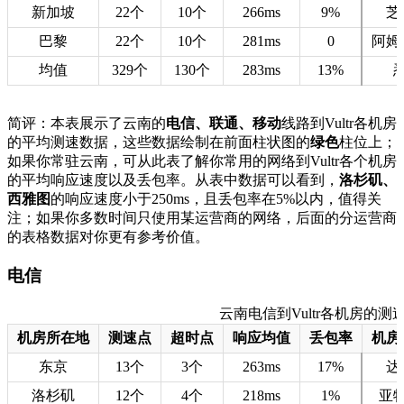
新加坡
22个
10个
266ms
9%
芝
巴黎
22个
10个
281ms
0
阿姆
均值
329个
130个
283ms
13%
简评：本表展示了云南的
电信、联通、移动
线路到Vultr各机房
的平均测速数据，这些数据绘制在前面柱状图的
绿色
柱位上；
如果你常驻云南，可从此表了解你常用的网络到Vultr各个机房
的平均响应速度以及丢包率。从表中数据可以看到，
洛杉矶、
西雅图
的响应速度小于250ms，且丢包率在5%以内，值得关
注；如果你多数时间只使用某运营商的网络，后面的分运营商
的表格数据对你更有参考价值。
电信
云南电信到Vultr各机房的测速数据
机房所在地
测速点
超时点
响应均值
丢包率
机房
东京
13个
3个
263ms
17%
达
洛杉矶
12个
4个
218ms
1%
亚