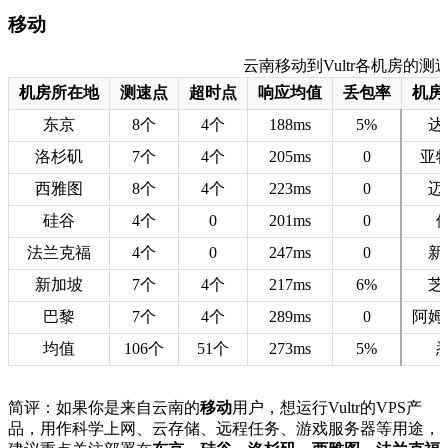
移动
云南移动到Vultr各机房的测速数据
机房所在地
测速点
超时点
响应均值
丢包率
机房
东京
8个
4个
188ms
5%
达
洛杉矶
7个
4个
205ms
0
亚
西雅图
8个
4个
223ms
0
迈
硅谷
4个
0
201ms
0
法兰克福
4个
0
247ms
0
新
新加坡
7个
4个
217ms
6%
芝
巴黎
7个
4个
289ms
0
阿姆
均值
106个
51个
273ms
5%
简评：如果你是来自云南的
移动
用户，想运行Vultr的VPS产
品，用作科学上网、云存储、远程任务、游戏服务器等用途，