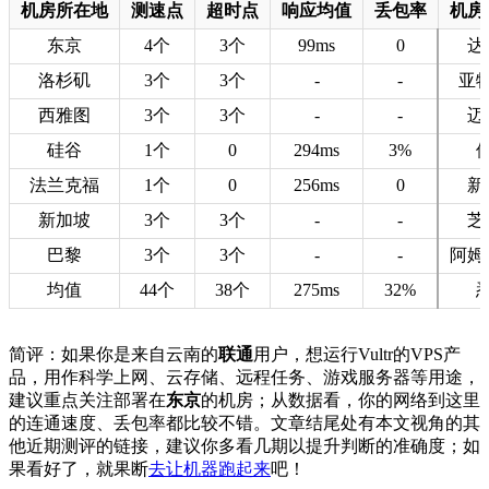
机房所在地
测速点
超时点
响应均值
丢包率
机房
东京
4个
3个
99ms
0
达
洛杉矶
3个
3个
-
-
亚
西雅图
3个
3个
-
-
迈
硅谷
1个
0
294ms
3%
法兰克福
1个
0
256ms
0
新
新加坡
3个
3个
-
-
芝
巴黎
3个
3个
-
-
阿姆
均值
44个
38个
275ms
32%
简评：如果你是来自云南的
联通
用户，想运行Vultr的VPS产
品，用作科学上网、云存储、远程任务、游戏服务器等用途，
建议重点关注部署在
东京
的机房；从数据看，你的网络到这里
的连通速度、丢包率都比较不错。文章结尾处有本文视角的其
他近期测评的链接，建议你多看几期以提升判断的准确度；如
果看好了，就果断
去让机器跑起来
吧！