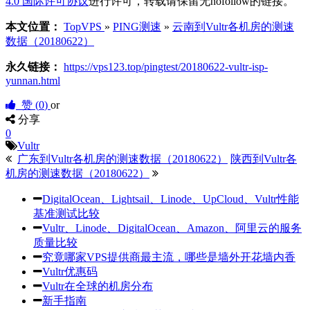
4.0 国际许可协议
进行许可，转载请保留无nofollow的链接。
本文位置：
TopVPS
»
PING测速
»
云南到Vultr各机房的测速
数据（20180622）
永久链接：
https://vps123.top/pingtest/20180622-vultr-isp-
yunnan.html
赞 (
0
)
or
分享
0
Vultr
广东到Vultr各机房的测速数据（20180622）
陕西到Vultr各
机房的测速数据（20180622）
DigitalOcean、Lightsail、Linode、UpCloud、Vultr性能
基准测试比较
Vultr、Linode、DigitalOcean、Amazon、阿里云的服务
质量比较
究竟哪家VPS提供商最主流，哪些是墙外开花墙内香
Vultr优惠码
Vultr在全球的机房分布
新手指南