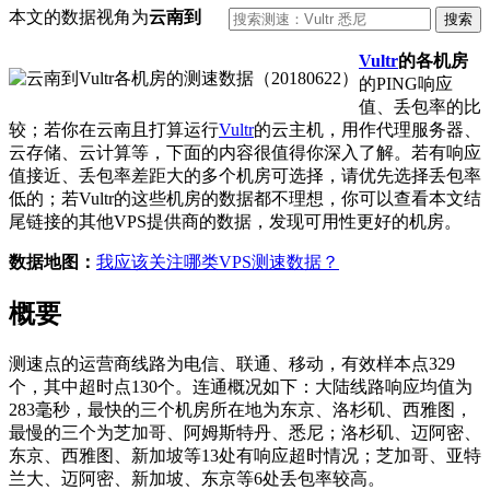
本文的数据视角为
云南到
Vultr
的各机房
的PING响应
值、丢包率的比
较；若你在云南且打算运行
Vultr
的云主机，用作代理服务器、
云存储、云计算等，下面的内容很值得你深入了解。若有响应
值接近、丢包率差距大的多个机房可选择，请优先选择丢包率
低的；若Vultr的这些机房的数据都不理想，你可以查看本文结
尾链接的其他VPS提供商的数据，发现可用性更好的机房。
数据地图：
我应该关注哪类VPS测速数据？
概要
测速点的运营商线路为电信、联通、移动，有效样本点329
个，其中超时点130个。连通概况如下：大陆线路响应均值为
283毫秒，最快的三个机房所在地为东京、洛杉矶、西雅图，
最慢的三个为芝加哥、阿姆斯特丹、悉尼；洛杉矶、迈阿密、
东京、西雅图、新加坡等13处有响应超时情况；芝加哥、亚特
兰大、迈阿密、新加坡、东京等6处丢包率较高。