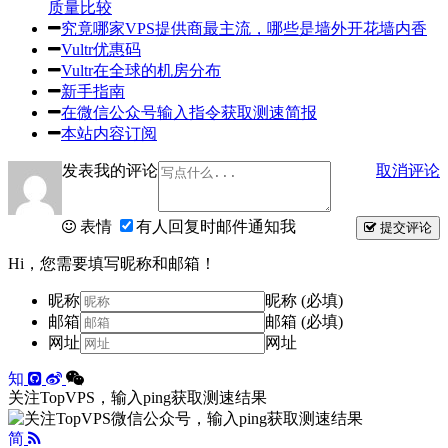
质量比较
究竟哪家VPS提供商最主流，哪些是墙外开花墙内香
Vultr优惠码
Vultr在全球的机房分布
新手指南
在微信公众号输入指令获取测速简报
本站内容订阅
发表我的评论
取消评论
表情
有人回复时邮件通知我
提交评论
Hi，您需要填写昵称和邮箱！
昵称
昵称 (必填)
邮箱
邮箱 (必填)
网址
网址
知
关注TopVPS，输入ping获取测速结果
简