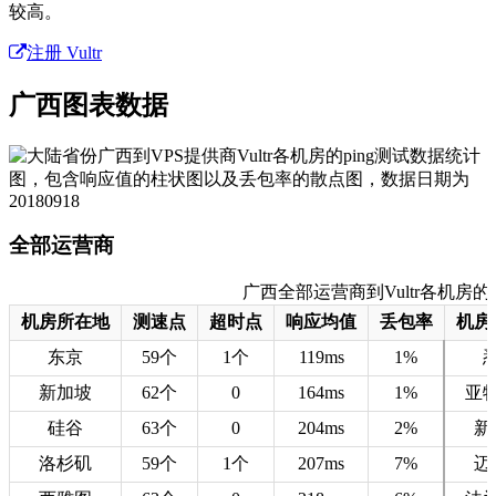
较高。
注册 Vultr
广西图表数据
全部运营商
广西全部运营商到Vultr各机房的测速数
机房所在地
测速点
超时点
响应均值
丢包率
机房
东京
59个
1个
119ms
1%
新加坡
62个
0
164ms
1%
亚
硅谷
63个
0
204ms
2%
新
洛杉矶
59个
1个
207ms
7%
迈