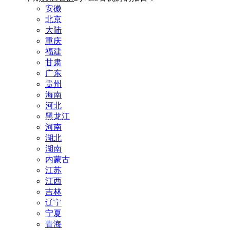
安徽
北京
大陆
重庆
福建
甘肃
广东
贵州
海南
河北
黑龙江
河南
湖北
湖南
内蒙古
江苏
江西
吉林
辽宁
宁夏
青海