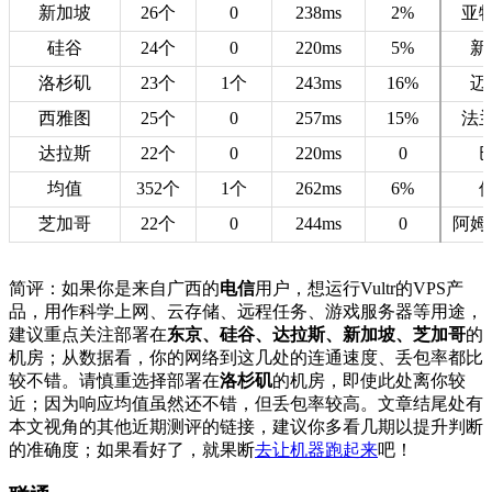
新加坡
26个
0
238ms
2%
亚
硅谷
24个
0
220ms
5%
新
洛杉矶
23个
1个
243ms
16%
迈
西雅图
25个
0
257ms
15%
法
达拉斯
22个
0
220ms
0
均值
352个
1个
262ms
6%
芝加哥
22个
0
244ms
0
阿姆
简评：如果你是来自广西的
电信
用户，想运行Vultr的VPS产
品，用作科学上网、云存储、远程任务、游戏服务器等用途，
建议重点关注部署在
东京、硅谷、达拉斯、新加坡、芝加哥
的
机房；从数据看，你的网络到这几处的连通速度、丢包率都比
较不错。请慎重选择部署在
洛杉矶
的机房，即使此处离你较
近；因为响应均值虽然还不错，但丢包率较高。文章结尾处有
本文视角的其他近期测评的链接，建议你多看几期以提升判断
的准确度；如果看好了，就果断
去让机器跑起来
吧！