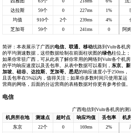
西雅图
63个
0
218ms
6%
法
达拉斯
59个
0
227ms
1%
均值
910个
2个
239ms
4%
芝加哥
59个
0
241ms
0
阿姆
简评：本表展示了广西的
电信、联通、移动
线路到Vultr各机房
的平均测速数据，这些数据绘制在前面柱状图的
绿色
柱位上；
如果你常驻广西，可从此表了解你常用的网络到Vultr各个机房
的平均响应速度以及丢包率。从表中数据可以看到，
东京、新
加坡、硅谷、达拉斯、芝加哥、悉尼
的响应速度小于250ms，
且丢包率在5%以内，值得关注；如果你多数时间只使用某运
营商的网络，后面的分运营商的表格数据对你更有参考价值。
电信
广西电信到Vultr各机房的测速数据
机房所在地
测速点
超时点
响应均值
丢包率
机房
东京
22个
0
169ms
2%