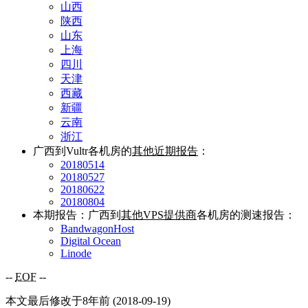
山西
陕西
山东
上海
四川
天津
西藏
新疆
云南
浙江
广西到Vultr各机房的
其他近期报告
：
20180514
20180527
20180622
20180804
本期报告：广西到
其他VPS提供商
各机房的测速报告：
BandwagonHost
Digital Ocean
Linode
--
EOF
--
本文最后修改于8年前 (2018-09-19)