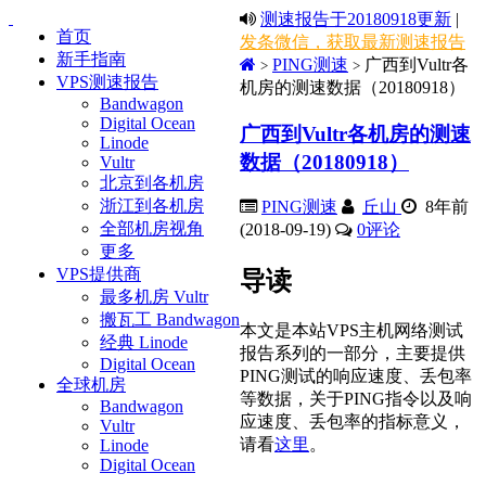
测速报告于20180918更新
|
首页
发条微信，获取最新测速报告
新手指南
PING测速
广西到Vultr各
>
>
VPS测速报告
机房的测速数据（20180918）
Bandwagon
Digital Ocean
广西到Vultr各机房的测速
Linode
数据（20180918）
Vultr
北京到各机房
浙江到各机房
PING测速
丘山
8年前
全部机房视角
(2018-09-19)
0
评论
更多
VPS提供商
导读
最多机房 Vultr
搬瓦工 Bandwagon
本文是本站VPS主机网络测试
经典 Linode
报告系列的一部分，主要提供
Digital Ocean
PING测试的响应速度、丢包率
全球机房
等数据，关于PING指令以及响
Bandwagon
应速度、丢包率的指标意义，
Vultr
请看
这里
。
Linode
Digital Ocean