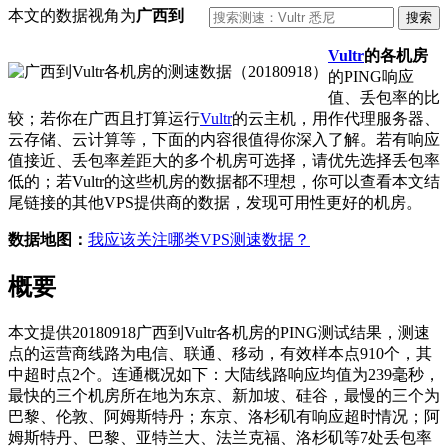
本文的数据视角为
广西到
Vultr
的各机房
的PING响应
值、丢包率的比
较；若你在广西且打算运行
Vultr
的云主机，用作代理服务器、
云存储、云计算等，下面的内容很值得你深入了解。若有响应
值接近、丢包率差距大的多个机房可选择，请优先选择丢包率
低的；若Vultr的这些机房的数据都不理想，你可以查看本文结
尾链接的其他VPS提供商的数据，发现可用性更好的机房。
数据地图：
我应该关注哪类VPS测速数据？
概要
本文提供20180918广西到Vultr各机房的PING测试结果，测速
点的运营商线路为电信、联通、移动，有效样本点910个，其
中超时点2个。连通概况如下：大陆线路响应均值为239毫秒，
最快的三个机房所在地为东京、新加坡、硅谷，最慢的三个为
巴黎、伦敦、阿姆斯特丹；东京、洛杉矶有响应超时情况；阿
姆斯特丹、巴黎、亚特兰大、法兰克福、洛杉矶等7处丢包率