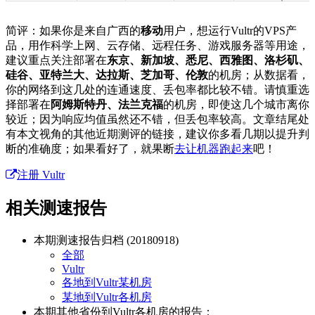
简评：如果你是来自广西的
移动
用户，想运行Vultr的VPS产
品，用作科学上网、云存储、远程任务、游戏服务器等用途，
建议重点关注部署在
东京、新加坡、悉尼、西雅图、洛杉矶、
硅谷、亚特兰大、达拉斯、芝加哥、伦敦
的机房；从数据看，
你的网络到这几处的连通速度、丢包率都比较不错。请慎重选
择部署在
阿姆斯特丹、法兰克福
的机房，即使这几个城市离你
较近；因为响应均值虽然还不错，但丢包率较高。文章结尾处
有本文视角的其他近期测评的链接，建议你多看几期以提升判
断的准确度；如果看好了，就果断
去让机器跑起来
吧！
注册 Vultr
相关测速报告
本期测速报告归档 (20180918)
全部
Vultr
各地到Vultr某机房
某地到Vultr各机房
本期
其他省份
到Vultr各机房的报告：