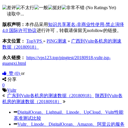
(No Ratings Yet)
读取中...
版权声明：
本作品采用
知识共享署名-非商业性使用-禁止演绎
4.0 国际许可协议
进行许可，转载请保留无nofollow的链接。
本文位置：
TopVPS
»
PING测速
»
广西到Vultr各机房的测速
数据（20180918）
永久链接：
https://vps123.top/pingtest/20180918-vultr-isp-
guangxi.html
赞 (
0
)
or
分享
0
Vultr
广东到Vultr各机房的测速数据（20180918）
陕西到Vultr各
机房的测速数据（20180918）
DigitalOcean、Lightsail、Linode、UpCloud、Vultr性能
基准测试比较
Vultr、Linode、DigitalOcean、Amazon、阿里云的服务