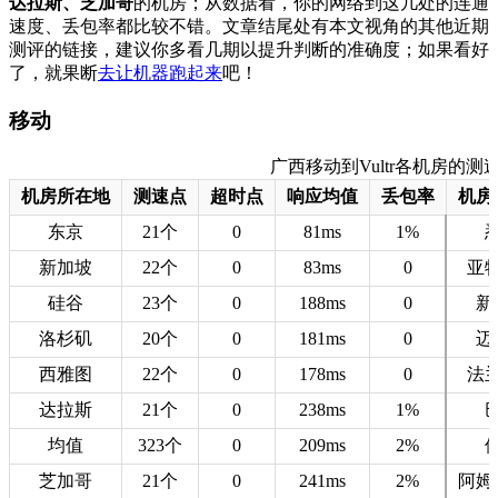
达拉斯、芝加哥
的机房；从数据看，你的网络到这几处的连通
速度、丢包率都比较不错。文章结尾处有本文视角的其他近期
测评的链接，建议你多看几期以提升判断的准确度；如果看好
了，就果断
去让机器跑起来
吧！
移动
广西移动到Vultr各机房的测速数据
机房所在地
测速点
超时点
响应均值
丢包率
机房
东京
21个
0
81ms
1%
新加坡
22个
0
83ms
0
亚
硅谷
23个
0
188ms
0
新
洛杉矶
20个
0
181ms
0
迈
西雅图
22个
0
178ms
0
法
达拉斯
21个
0
238ms
1%
均值
323个
0
209ms
2%
芝加哥
21个
0
241ms
2%
阿姆