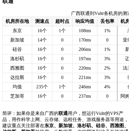
联通
广西联通到Vultr各机房的测速数据
机房所在地
测速点
超时点
响应均值
丢包率
机房
东京
16个
1个
108ms
1%
新加坡
14个
0
170ms
0
亚
硅谷
16个
0
206ms
1%
新
洛杉矶
16个
0
197ms
3%
迈
西雅图
16个
0
220ms
2%
法
达拉斯
16个
0
221ms
3%
均值
235个
1个
246ms
4%
芝加哥
16个
0
237ms
0
阿姆
简评：如果你是来自广西的
联通
用户，想运行Vultr的VPS产
品，用作科学上网、云存储、远程任务、游戏服务器等用途，
建议重点关注部署在
东京、新加坡、洛杉矶、硅谷、西雅图、