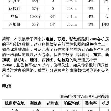
西雅图
68个
0
208ms
4%
法
达拉斯
67个
0
228ms
1%
均值
1038个
3个
241ms
4%
迈
芝加哥
65个
1个
252ms
1%
阿姆
简评：本表展示了湖南的
电信、联通、移动
线路到Vultr各机房
的平均测速数据，这些数据绘制在前面柱状图的
绿色
柱位上；
如果你常驻湖南，可从此表了解你常用的网络到Vultr各个机房
的平均响应速度以及丢包率。从表中数据可以看到，
东京、新
加坡、洛杉矶、硅谷、西雅图、达拉斯
的响应速度小于
250ms，且丢包率在5%以内，值得关注；如果你多数时间只使
用某运营商的网络，后面的分运营商的表格数据对你更有参考
价值。
电信
湖南电信到Vultr各机房的测速数据
机房所在地
测速点
超时点
响应均值
丢包率
机房