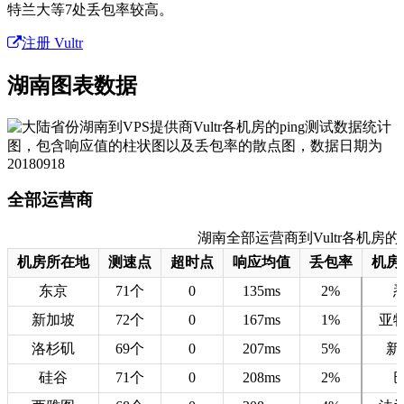
特兰大等7处丢包率较高。
注册 Vultr
湖南图表数据
全部运营商
湖南全部运营商到Vultr各机房的测速数
机房所在地
测速点
超时点
响应均值
丢包率
机房
东京
71个
0
135ms
2%
新加坡
72个
0
167ms
1%
亚
洛杉矶
69个
0
207ms
5%
新
硅谷
71个
0
208ms
2%