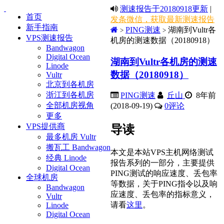
测速报告于20180918更新
|
首页
发条微信，获取最新测速报告
新手指南
PING测速
湖南到Vultr各
>
>
VPS测速报告
机房的测速数据（20180918）
Bandwagon
Digital Ocean
湖南到Vultr各机房的测速
Linode
数据（20180918）
Vultr
北京到各机房
浙江到各机房
PING测速
丘山
8年前
全部机房视角
(2018-09-19)
0
评论
更多
VPS提供商
导读
最多机房 Vultr
搬瓦工 Bandwagon
本文是本站VPS主机网络测试
经典 Linode
报告系列的一部分，主要提供
Digital Ocean
PING测试的响应速度、丢包率
全球机房
等数据，关于PING指令以及响
Bandwagon
应速度、丢包率的指标意义，
Vultr
请看
这里
。
Linode
Digital Ocean