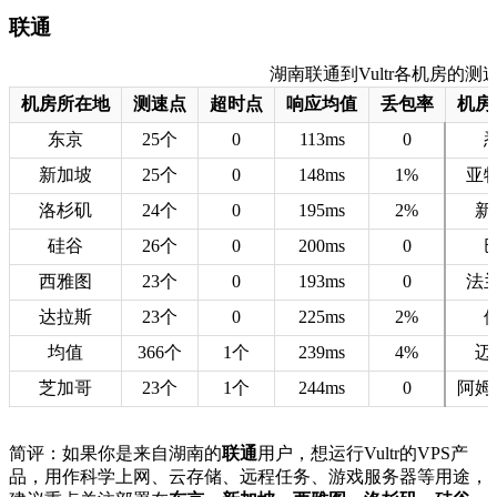
联通
湖南联通到Vultr各机房的测速数据
机房所在地
测速点
超时点
响应均值
丢包率
机房
东京
25个
0
113ms
0
新加坡
25个
0
148ms
1%
亚
洛杉矶
24个
0
195ms
2%
新
硅谷
26个
0
200ms
0
西雅图
23个
0
193ms
0
法
达拉斯
23个
0
225ms
2%
均值
366个
1个
239ms
4%
迈
芝加哥
23个
1个
244ms
0
阿姆
简评：如果你是来自湖南的
联通
用户，想运行Vultr的VPS产
品，用作科学上网、云存储、远程任务、游戏服务器等用途，