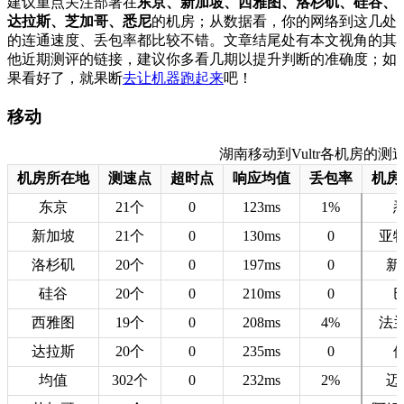
建议重点关注部署在
东京、新加坡、西雅图、洛杉矶、硅谷、
达拉斯、芝加哥、悉尼
的机房；从数据看，你的网络到这几处
的连通速度、丢包率都比较不错。文章结尾处有本文视角的其
他近期测评的链接，建议你多看几期以提升判断的准确度；如
果看好了，就果断
去让机器跑起来
吧！
移动
湖南移动到Vultr各机房的测速数据
机房所在地
测速点
超时点
响应均值
丢包率
机房
东京
21个
0
123ms
1%
新加坡
21个
0
130ms
0
亚
洛杉矶
20个
0
197ms
0
新
硅谷
20个
0
210ms
0
西雅图
19个
0
208ms
4%
法
达拉斯
20个
0
235ms
0
均值
302个
0
232ms
2%
迈