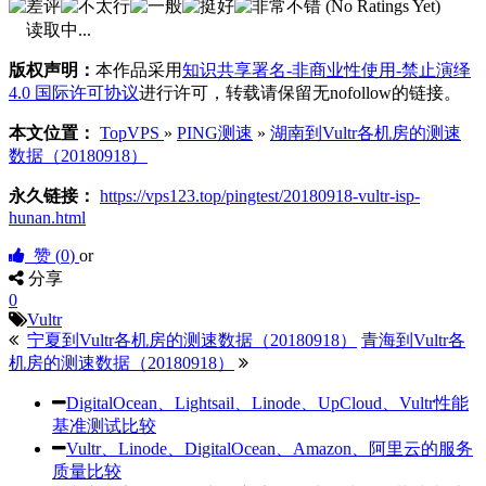
(No Ratings Yet)
读取中...
版权声明：
本作品采用
知识共享署名-非商业性使用-禁止演绎
4.0 国际许可协议
进行许可，转载请保留无nofollow的链接。
本文位置：
TopVPS
»
PING测速
»
湖南到Vultr各机房的测速
数据（20180918）
永久链接：
https://vps123.top/pingtest/20180918-vultr-isp-
hunan.html
赞 (
0
)
or
分享
0
Vultr
宁夏到Vultr各机房的测速数据（20180918）
青海到Vultr各
机房的测速数据（20180918）
DigitalOcean、Lightsail、Linode、UpCloud、Vultr性能
基准测试比较
Vultr、Linode、DigitalOcean、Amazon、阿里云的服务
质量比较