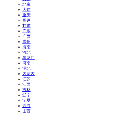
北京
大陆
重庆
福建
甘肃
广东
广西
贵州
海南
河北
黑龙江
河南
湖北
内蒙古
江苏
江西
吉林
辽宁
宁夏
青海
山西