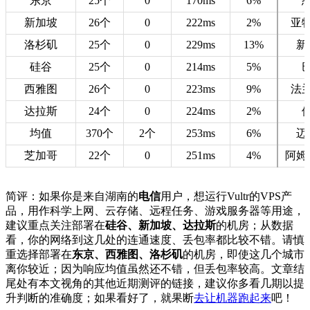
东京
25个
0
170ms
6%
新加坡
26个
0
222ms
2%
亚
洛杉矶
25个
0
229ms
13%
新
硅谷
25个
0
214ms
5%
西雅图
26个
0
223ms
9%
法
达拉斯
24个
0
224ms
2%
均值
370个
2个
253ms
6%
迈
芝加哥
22个
0
251ms
4%
阿姆
简评：如果你是来自湖南的
电信
用户，想运行Vultr的VPS产
品，用作科学上网、云存储、远程任务、游戏服务器等用途，
建议重点关注部署在
硅谷、新加坡、达拉斯
的机房；从数据
看，你的网络到这几处的连通速度、丢包率都比较不错。请慎
重选择部署在
东京、西雅图、洛杉矶
的机房，即使这几个城市
离你较近；因为响应均值虽然还不错，但丢包率较高。文章结
尾处有本文视角的其他近期测评的链接，建议你多看几期以提
升判断的准确度；如果看好了，就果断
去让机器跑起来
吧！