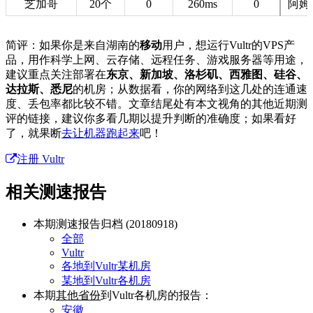
芝加哥
20个
0
260ms
0
阿姆
简评：如果你是来自湖南的
移动
用户，想运行Vultr的VPS产
品，用作科学上网、云存储、远程任务、游戏服务器等用途，
建议重点关注部署在
东京、新加坡、洛杉矶、西雅图、硅谷、
达拉斯、悉尼
的机房；从数据看，你的网络到这几处的连通速
度、丢包率都比较不错。文章结尾处有本文视角的其他近期测
评的链接，建议你多看几期以提升判断的准确度；如果看好
了，就果断
去让机器跑起来
吧！
注册 Vultr
相关测速报告
本期测速报告归档 (20180918)
全部
Vultr
各地到Vultr某机房
某地到Vultr各机房
本期
其他省份
到Vultr各机房的报告：
安徽