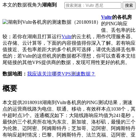
本文的数据视角为
湖南到
Vultr
的各机房
的PING响应
值、丢包率的比
较；若你在湖南且打算运行
Vultr
的云主机，用作代理服务器、
云存储、云计算等，下面的内容很值得你深入了解。若有响应
值接近、丢包率差距大的多个机房可选择，请优先选择丢包率
低的；若Vultr的这些机房的数据都不理想，你可以查看本文结
尾链接的其他VPS提供商的数据，发现可用性更好的机房。
数据地图：
我应该关注哪类VPS测速数据？
概要
本文提供20180918湖南到Vultr各机房的PING测试结果，测速
点的运营商线路为电信、联通、移动，有效样本点1038个，其
中超时点3个。连通概况如下：大陆线路响应均值为241毫秒，
最快的三个机房所在地为东京、新加坡、洛杉矶，最慢的三个
为伦敦、迈阿密、阿姆斯特丹；芝加哥、迈阿密、阿姆斯特丹
有响应超时情况；巴黎、阿姆斯特丹、法兰克福、迈阿密、亚