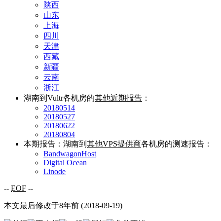
陕西
山东
上海
四川
天津
西藏
新疆
云南
浙江
湖南到Vultr各机房的
其他近期报告
：
20180514
20180527
20180622
20180804
本期报告：湖南到
其他VPS提供商
各机房的测速报告：
BandwagonHost
Digital Ocean
Linode
--
EOF
--
本文最后修改于8年前 (2018-09-19)